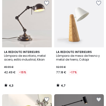
4,3
4,7
LA REDOUTE INTERIEURS
LA REDOUTE INTERIEURS
/ 5
/ 5
Lámpara de escritorio, metal
Lámpara de mesa de fresno y
acero, estilo industrial, Kikan
metal de hierro, Cotapi
49.99 €
92.99 €
42.49 €
-15%
77.18 €
-17%
4,3
4,7
/
/
5
5