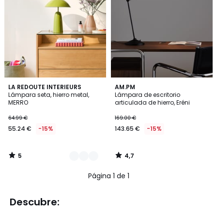
5
4,7
2
LA REDOUTE INTERIEURS
AM.PM
/
/ 5
Lámpara seta, hierro metal,
Lámpara de escritorio
Colores
5
MERRO
articulada de hierro, Eréni
64.99 €
169.00 €
55.24 €
-15%
143.65 €
-15%
5
4,7
/
/
5
5
Página 1 de 1
Descubre: