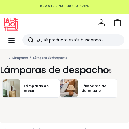
REMATE FINAL HASTA -70%
Devoluciones hasta 100 días
Ir
a
La
la
Redoute
Menu
Buscar
cesta
Últimos
...
artículos
Lámparas
Lámpara de despacho
Lámparas de despacho
vistos
8
Lámparas de
Lámparas de
mesa
dormitorio