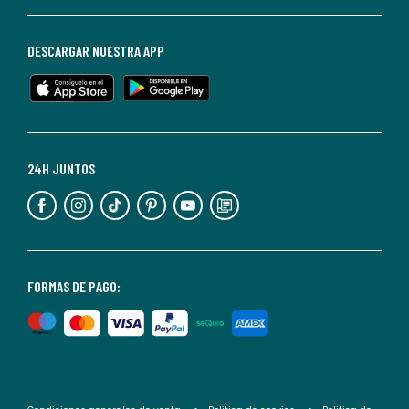
darte
de
baja
DESCARGAR NUESTRA APP
en
cualquier
momento.
Para
más
24H JUNTOS
información,
puedes
consultar
nuestra
<2>política
FORMAS DE PAGO:
de
privacidad</2>.