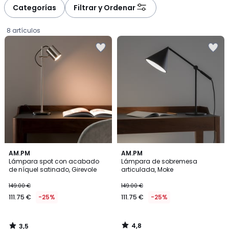
Categorías
Filtrar y Ordenar
8 artículos
3,5
4,8
AM.PM
AM.PM
/ 5
/ 5
Lámpara spot con acabado
Lámpara de sobremesa
de níquel satinado, Girevole
articulada, Moke
111.75
149.00 €
149.00 €
€
111.75 €
-25%
111.75 €
-25%
en
lugar
de
4,8
3,5