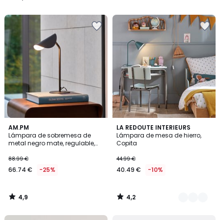
149.00
/
/
5
5
€
25%
descuento
aplicado.
4,9
4,2
AM.PM
5
LA REDOUTE INTERIEURS
/ 5
/ 5
Lámpara de sobremesa de
Lámpara de mesa de hierro,
Colores
metal negro mate, regulable,
Copita
Funambule
88.99 €
44.99 €
66.74 €
-25%
40.49 €
-10%
4,9
4,2
/
/
5
5