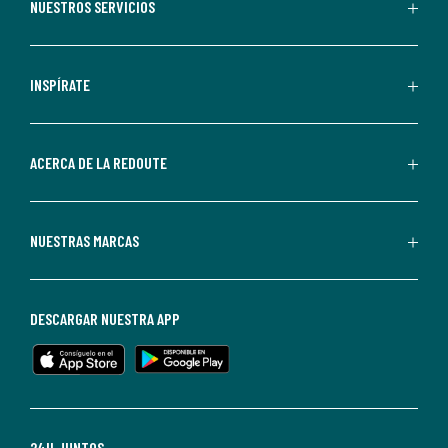
recibir
NUESTROS SERVICIOS
comunicaciones
comerciales
personalizadas
INSPÍRATE
por
parte
de
ACERCA DE LA REDOUTE
La
Redoute.
Puedes
NUESTRAS MARCAS
darte
de
baja
DESCARGAR NUESTRA APP
en
cualquier
momento.
Para
más
24H JUNTOS