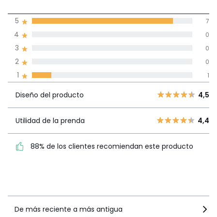
4,5
Descargas
5
7
(8)
Instrucciones de montaje
de promedio
4
0
3
0
Reseñas 100% certificadas,
2
0
Compromiso La Redoute
1
1
Diseño del
5
7
4,5
producto
Diseño del producto
4,5
4
0
3
0
Utilidad de la
Utilidad de la prenda
4,4
4,4
2
0
prenda
1
1
88% de los clientes recomiendan este producto
88% de los clientes
recomiendan este producto
Ver más detalles
De más reciente a más antigua