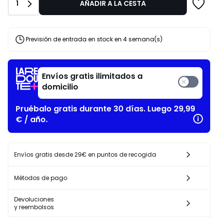
10%
Cantidad
1
AÑADIR A LA CESTA
descuento
aplicado.
Previsión de entrada en stock en 4 semana(s)
Envíos gratis ilimitados a
domicilio
Pruébalo gratis durante 30 días. Luego 29,99
€ / año.
Envíos gratis desde 29€ en puntos de recogida
Métodos de pago
Devoluciones
y reembolsos