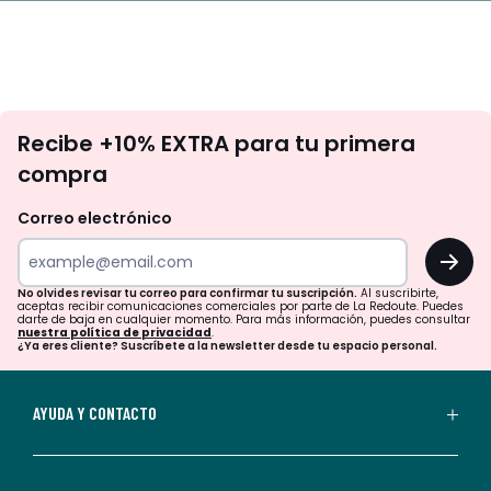
No
Recibe +10% EXTRA para tu primera
te
compra
olvides
revisar
Correo electrónico
tu
OK
correo
para
No olvides revisar tu correo para confirmar tu suscripción.
Al suscribirte,
aceptas recibir comunicaciones comerciales por parte de La Redoute. Puedes
confirmar
darte de baja en cualquier momento. Para más información, puedes consultar
nuestra política de privacidad
.
tu
¿Ya eres cliente? Suscríbete a la newsletter desde tu espacio personal.
suscripción.
Al
AYUDA Y CONTACTO
suscribirte,
aceptas