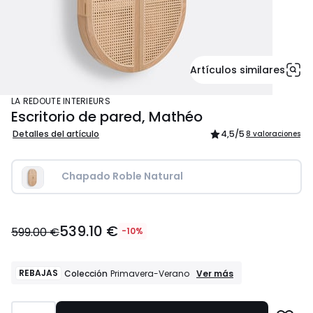
Artículos similares
LA REDOUTE INTERIEURS
Escritorio de pared, Mathéo
Detalles del artículo
4,5
/5
8 valoraciones
Chapado Roble Natural
539.10
539.10 €
€
599.00 €
-10%
en
lugar
de
REBAJAS
REBAJAS
Ver más
Colección
Primavera-Verano
Colección
599.00
Primavera-
€
Verano