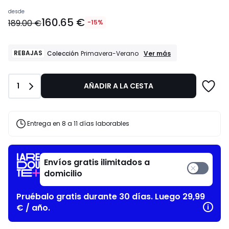
Precio
desde
160.65 €
a
189.00 €
-15%
partir
de
160.65
REBAJAS
REBAJAS
Ver más
Colección
Primavera-Verano
Colección
€
Primavera-
en
Verano
lugar
Cantidad
1
AÑADIR A LA CESTA
de
189.00
€
Entrega en 8 a 11 días laborables
15%
descuento
aplicado.
Envíos gratis ilimitados a
domicilio
Pruébalo gratis durante 30 días. Luego 29,99
€ / año.