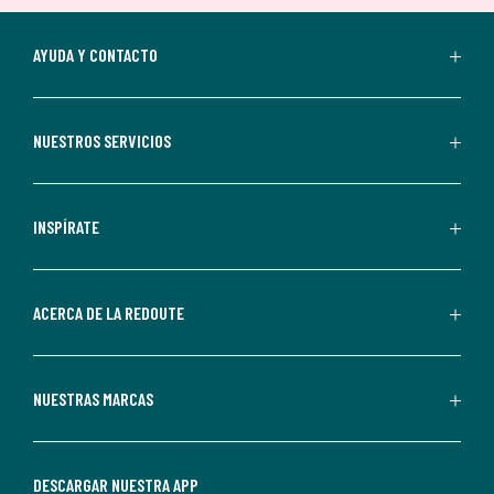
suscripción.
Al
AYUDA Y CONTACTO
suscribirte,
aceptas
recibir
NUESTROS SERVICIOS
comunicaciones
comerciales
personalizadas
INSPÍRATE
por
parte
de
ACERCA DE LA REDOUTE
La
Redoute.
Puedes
NUESTRAS MARCAS
darte
de
baja
DESCARGAR NUESTRA APP