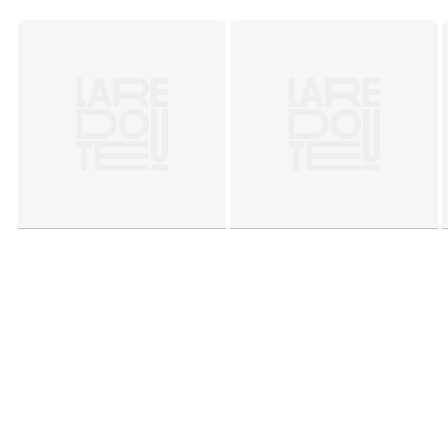
Dimensiones
• 140 x 200 cm: 1 persona
• 200 x 200 cm: 1/2 personas
• 220 x 240 cm : 2 personas
• 240 x 260 cm : 2 personas
Colores
Blanco
Tallas
140 x 200 cm, 160 x 210 cm, 200 x 200 cm, 200 x
210 cm, 240 x 220 cm, 260 x 240 cm