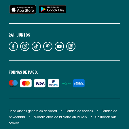
en
cualquier
momento.
Para
más
24H JUNTOS
información,
puedes
consultar
nuestra
<2>política
FORMAS DE PAGO:
de
privacidad</2>.
Condiciones generales de venta
Politica de cookies
Politica de
privacidad
*Condiciones de la oferta en la web
Gestionar mis
cookies