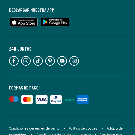
de
baja
DESCARGAR NUESTRA APP
en
cualquier
momento.
Para
más
24H JUNTOS
información,
puedes
consultar
nuestra
<2>política
FORMAS DE PAGO:
de
privacidad</2>.
Condiciones generales de venta
Politica de cookies
Politica de
privacidad
*Condiciones de la oferta en la web
Gestionar mis