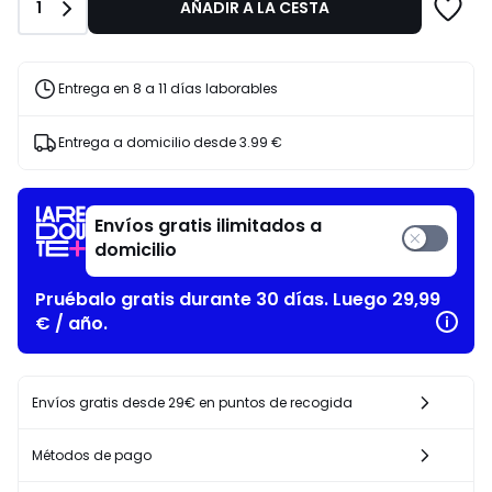
15%
Cantidad
1
AÑADIR A LA CESTA
descuento
aplicado.
Entrega en 8 a 11 días laborables
Entrega a domicilio desde
3.99 €
Envíos gratis ilimitados a
domicilio
Pruébalo gratis durante 30 días. Luego 29,99
€ / año.
Envíos gratis desde 29€ en puntos de recogida
Métodos de pago