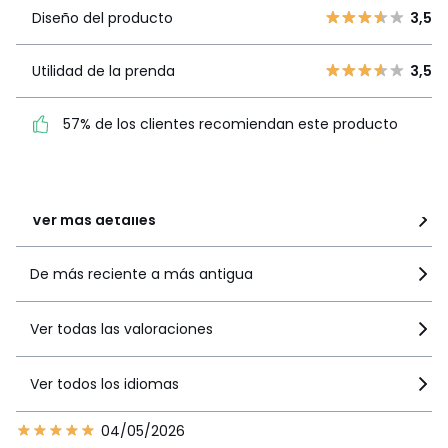
3
1
Diseño del
Diseño del producto
3,5
3,5
2
0
producto
1
2
Utilidad de la prenda
3,5
Utilidad de la
3,5
prenda
57% de los clientes recomiendan este producto
57% de los clientes
recomiendan este producto
Ver más detalles
De más reciente a más antigua
Ver todas las valoraciones
Ver todos los idiomas
04/05/2026