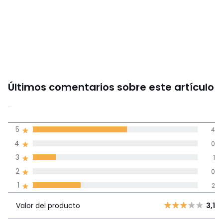
Últimos comentarios sobre este artículo
3,6
5
4
(7)
de promedio
4
0
3
1
Reseñas 100% certificadas,
2
0
Compromiso La Redoute
1
2
Valor del
5
4
3,1
producto
Valor del producto
3,1
4
0