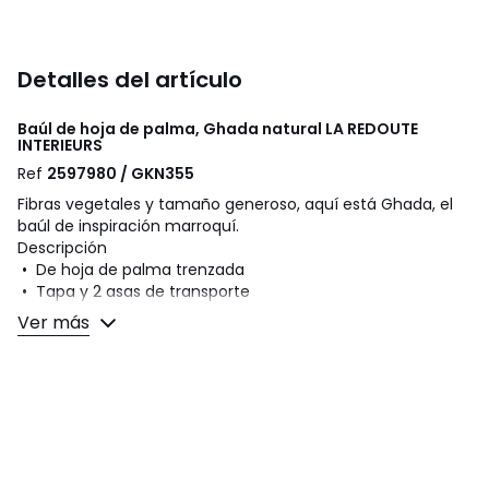
Detalles del artículo
Baúl de hoja de palma, Ghada natural
LA REDOUTE
INTERIEURS
Ref
2597980 / GKN355
Fibras vegetales y tamaño generoso, aquí está Ghada, el
baúl de inspiración marroquí.
Descripción
• De hoja de palma trenzada
• Tapa y 2 asas de transporte
• Fabricación artesanal
Ver más
Dimensiones
• Ancho: 46 cm
• Altura: 29 cm
• Profundidad: 31 cm
Dimensiones y peso de los paquetes
1 paquete