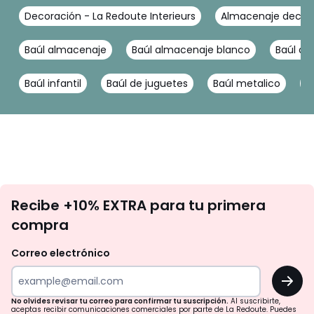
Decoración - La Redoute Interieurs
Almacenaje decorat
Baúl almacenaje
Baúl almacenaje blanco
Baúl a
Baúl infantil
Baúl de juguetes
Baúl metalico
B
No
Recibe +10% EXTRA para tu primera
te
compra
olvides
revisar
Correo electrónico
tu
OK
correo
para
No olvides revisar tu correo para confirmar tu suscripción.
Al suscribirte,
aceptas recibir comunicaciones comerciales por parte de La Redoute. Puedes