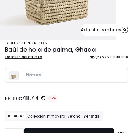
Artículos similares
LA REDOUTE INTERIEURS
Baúl de hoja de palma, Ghada
Detalles del artículo
3,6
/5
7 valoraciones
Natural
48.44
48.44 €
€
56.99 €
-15%
en
lugar
de
REBAJAS
REBAJAS
Ver más
Colección
Primavera-Verano
Colección
56.99
Primavera-
€
Verano