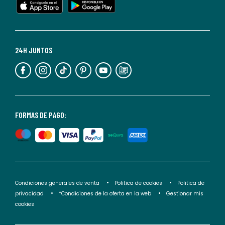
cualquier
momento.
Para
más
24H JUNTOS
información,
puedes
consultar
nuestra
<2>política
FORMAS DE PAGO:
de
privacidad</2>.
Condiciones generales de venta
Politica de cookies
Politica de
privacidad
*Condiciones de la oferta en la web
Gestionar mis
cookies