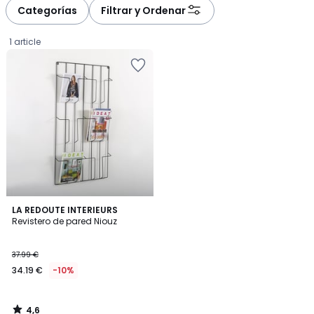
à
à
Categorías
Filtrar y Ordenar
gauche
droite
1 article
4,6
LA REDOUTE INTERIEURS
/ 5
Revistero de pared Niouz
34.19
37.99 €
€
34.19 €
-10%
en
lugar
de
4,6