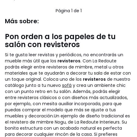
37.99
/
5
€
Página 1 de 1
10%
descuento
Más sobre:
aplicado.
Pon orden a los papeles de tu
salón con revisteros
Si te gusta leer revistas y periódicos, no encontrarás un
mueble más útil que los
revisteros
. Con La Redoute
podrás elegir entre revisteros de mimbre, metal u otros
materiales que te ayudarán a decorar tu sala de estar con
un toque original. Coloca uno de los
revisteros
de nuestro
catálogo junto a tu nuevo
sofá
y crea un ambiente chic
con un punto retro en tu salón. Además, podrás elegir
entre revisteros clásicos o con diseños más actualizados,
por ejemplo, con mesita auxiliar incorporada, para que
puedas comprar el modelo que más se ajuste a tus
muebles y decoración.
Un ejemplo de diseño tradicional es
el revistero de mimbre Nogu, de La Redoute Interieurs. Su
bonita estructura con un acabado natural es perfecta
para decorar cualquier rincón de la casa. Si prefieres