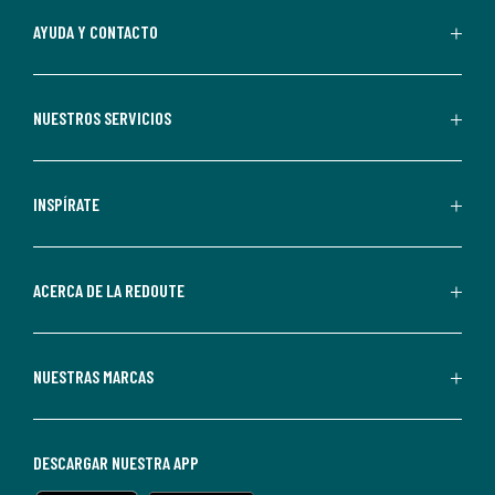
Al
AYUDA Y CONTACTO
suscribirte,
aceptas
recibir
NUESTROS SERVICIOS
comunicaciones
comerciales
personalizadas
INSPÍRATE
por
parte
de
ACERCA DE LA REDOUTE
La
Redoute.
Puedes
NUESTRAS MARCAS
darte
de
baja
DESCARGAR NUESTRA APP
en