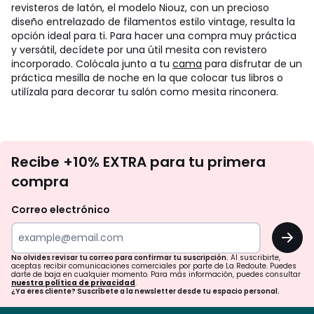
revisteros de latón, el modelo Niouz, con un precioso
diseño entrelazado de filamentos estilo vintage, resulta la
opción ideal para ti. Para hacer una compra muy práctica
y versátil, decídete por una útil mesita con revistero
incorporado. Colócala junto a tu
cama
para disfrutar de un
práctica mesilla de noche en la que colocar tus libros o
utilízala para decorar tu salón como mesita rinconera.
No
Recibe +10% EXTRA para tu primera
te
compra
olvides
revisar
Correo electrónico
tu
OK
correo
para
No olvides revisar tu correo para confirmar tu suscripción.
Al suscribirte,
aceptas recibir comunicaciones comerciales por parte de La Redoute. Puedes
confirmar
darte de baja en cualquier momento. Para más información, puedes consultar
nuestra política de privacidad
.
tu
¿Ya eres cliente? Suscríbete a la newsletter desde tu espacio personal.
suscripción.