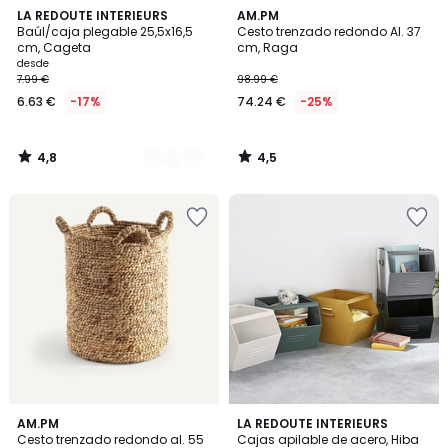
4,8
4,5
3
LA REDOUTE INTERIEURS
AM.PM
/ 5
/ 5
Baúl/caja plegable 25,5x16,5
Cesto trenzado redondo Al. 37
Colores
cm, Cageta
cm, Raga
desde
7.99 €
98.99 €
6.63 €
-17%
74.24 €
-25%
4,8
4,5
/
/
5
5
4,6
4,4
AM.PM
5
LA REDOUTE INTERIEURS
/ 5
/ 5
Cesto trenzado redondo al. 55
Cajas apilable de acero, Hiba
Colores