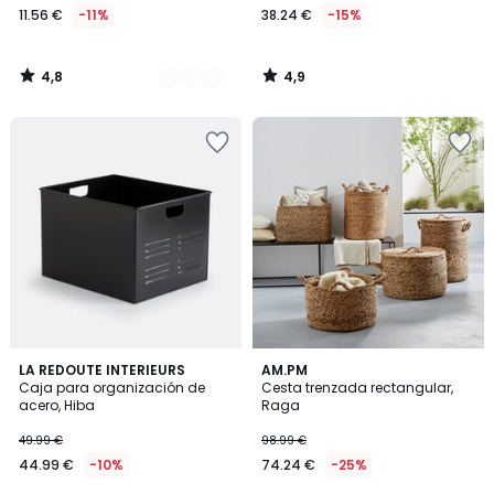
11.56 €
-11%
38.24 €
-15%
4,8
4,9
/
/
5
5
4,9
4,5
2
LA REDOUTE INTERIEURS
AM.PM
/ 5
/ 5
Caja para organización de
Cesta trenzada rectangular,
Colores
acero, Hiba
Raga
49.99 €
98.99 €
44.99 €
-10%
74.24 €
-25%