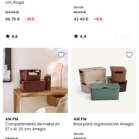
cm, Raga
desde
129.00 €
49.99 €
96.75 €
-25%
42.49 €
-15%
4,6
4,4
/
/
5
5
4,5
3,9
4
AM.PM
5
AM.PM
/ 5
/ 5
Compartimento de metal An.
Baúl para organización Arreglo
Colores
Colores
37 x Al. 20 cm, Arreglo
desde
58.99 €
68.99 €