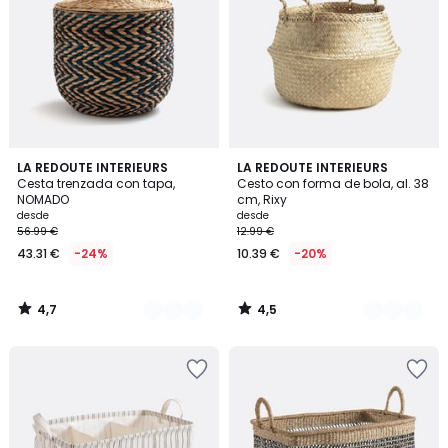
4,7
4,5
2
LA REDOUTE INTERIEURS
2
LA REDOUTE INTERIEURS
/ 5
/ 5
Cesta trenzada con tapa,
Cesto con forma de bola, al. 38
Colores
Colores
NOMADO
cm, Rixy
desde
desde
56.99 €
12.99 €
43.31 €
-24%
10.39 €
-20%
4,7
4,5
/
/
5
5