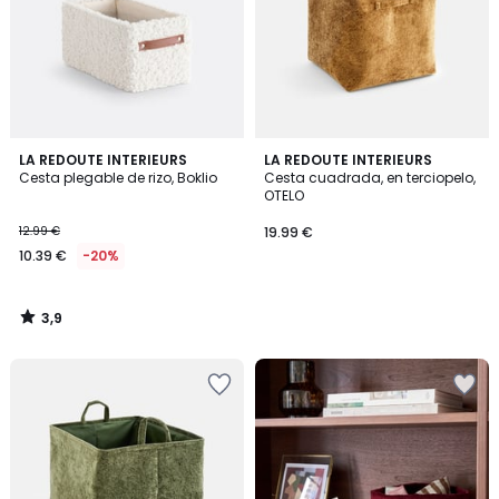
3,9
LA REDOUTE INTERIEURS
LA REDOUTE INTERIEURS
/ 5
Cesta plegable de rizo, Boklio
Cesta cuadrada, en terciopelo,
OTELO
12.99 €
19.99 €
10.39 €
-20%
3,9
/
5