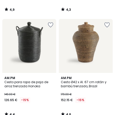
4,9
4,3
/
/
5
5
4,4
4,6
AM.PM
AM.PM
/ 5
/ 5
Cesto para ropa de paja de
Cesto Ø42 x Al. 67 cm ratán y
arroz trenzada Honoka
bambú trenzado, Brazil
149.00 €
179.00 €
126.65 €
-15%
152.15 €
-15%
4,4
4,6