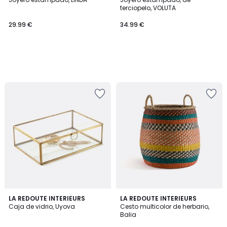
terciopelo, VOLUTA
29.99 €
34.99 €
4,7
4,4
LA REDOUTE INTERIEURS
LA REDOUTE INTERIEURS
/ 5
/ 5
Caja de vidrio, Uyova
Cesto multicolor de herbario,
Balia