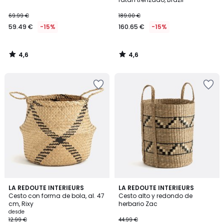
69.99 €
189.00 €
59.49 €
-15%
160.65 €
-15%
4,6
4,6
/
/
5
5
4,8
4,9
2
LA REDOUTE INTERIEURS
LA REDOUTE INTERIEURS
/ 5
/ 5
Cesto con forma de bola, al. 47
Cesto alto y redondo de
Colores
cm, Rixy
herbario Zac
desde
12.99 €
44.99 €