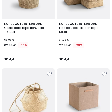
4,4
4,4
LA REDOUTE INTERIEURS
LA REDOUTE INTERIEURS
/ 5
/ 5
Cesto para ropa trenzado,
Lote de 2 cestas con tapa,
TRESSIE
Kotak
69.99 €
34.99 €
62.99 €
-10%
27.99 €
-20%
4,4
4,4
/
/
5
5