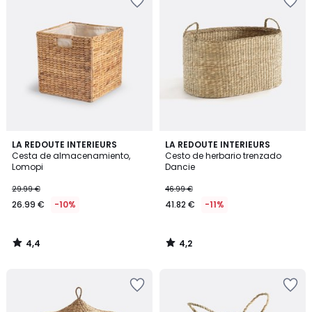
4,4
4,2
LA REDOUTE INTERIEURS
LA REDOUTE INTERIEURS
/ 5
/ 5
Cesta de almacenamiento,
Cesto de herbario trenzado
Lomopi
Dancie
29.99 €
46.99 €
26.99 €
-10%
41.82 €
-11%
4,4
4,2
/
/
5
5