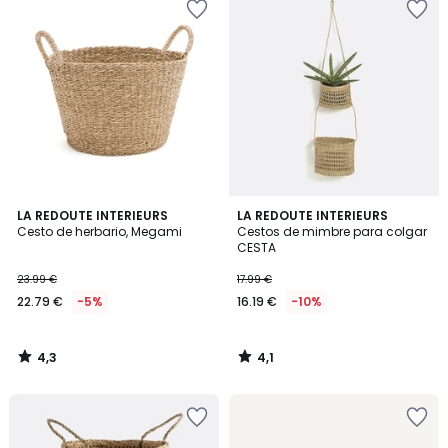
4,3
4,1
LA REDOUTE INTERIEURS
LA REDOUTE INTERIEURS
/ 5
/ 5
Cesto de herbario, Megami
Cestos de mimbre para colgar
CESTA
23.99 €
17.99 €
22.79 €
-5%
16.19 €
-10%
4,3
4,1
/
/
5
5