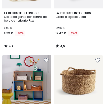
4,7
4,5
LA REDOUTE INTERIEURS
LA REDOUTE INTERIEURS
/ 5
/ 5
Cesto colgante con forma de
Cesta plegable, Jotia
bola de herbario, Rixy
9.99 €
22.99 €
8.99 €
-10%
17.47 €
-24%
4,7
4,5
/
/
5
5