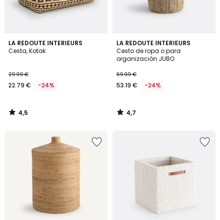
4,5
4,7
LA REDOUTE INTERIEURS
LA REDOUTE INTERIEURS
/ 5
/ 5
Cesta, Kotak
Cesto de ropa o para
organización JUBO
29.99 €
69.99 €
22.79 €
-24%
53.19 €
-24%
4,5
4,7
/
/
5
5