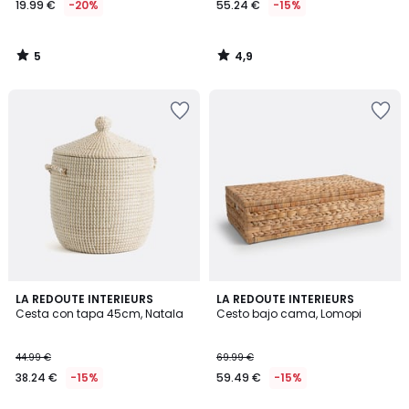
19.99 €
-20%
55.24 €
-15%
en
lugar
de
5
4,9
24.99
/
/
5
5
€
20%
descuento
aplicado.
4,7
4,9
LA REDOUTE INTERIEURS
LA REDOUTE INTERIEURS
/ 5
/ 5
Cesta con tapa 45cm, Natala
Cesto bajo cama, Lomopi
44.99 €
69.99 €
38.24 €
-15%
59.49 €
-15%