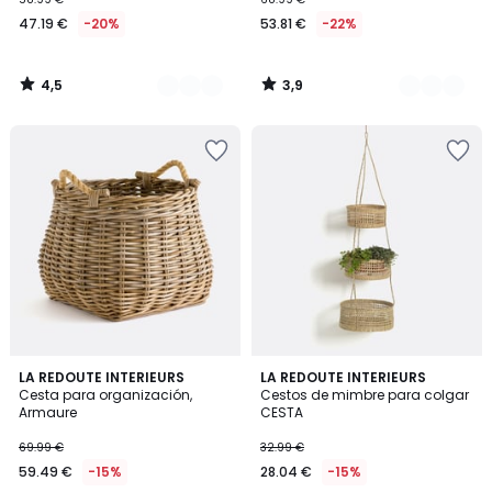
47.19 €
-20%
53.81 €
-22%
4,5
3,9
/
/
5
5
4,9
4,3
LA REDOUTE INTERIEURS
LA REDOUTE INTERIEURS
/ 5
/ 5
Cesta para organización,
Cestos de mimbre para colgar
Armaure
CESTA
69.99 €
32.99 €
59.49 €
-15%
28.04 €
-15%