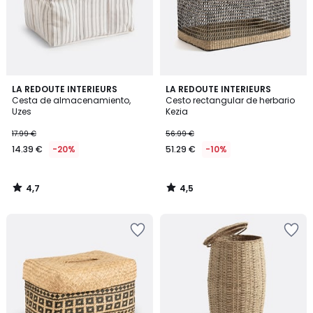
4,7
4,5
LA REDOUTE INTERIEURS
LA REDOUTE INTERIEURS
/ 5
/ 5
Cesta de almacenamiento,
Cesto rectangular de herbario
Uzes
Kezia
17.99 €
56.99 €
14.39 €
-20%
51.29 €
-10%
4,7
4,5
/
/
5
5