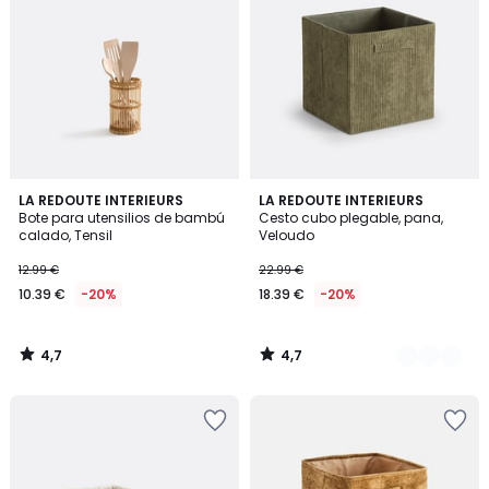
4,7
4,7
LA REDOUTE INTERIEURS
2
LA REDOUTE INTERIEURS
/ 5
/ 5
Bote para utensilios de bambú
Cesto cubo plegable, pana,
Colores
calado, Tensil
Veloudo
12.99 €
22.99 €
10.39 €
-20%
18.39 €
-20%
4,7
4,7
/
/
5
5