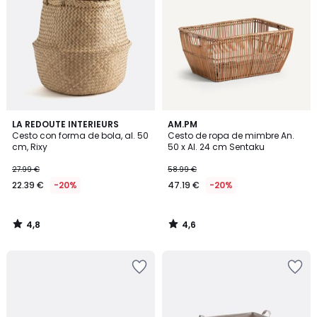
4,8
4,6
LA REDOUTE INTERIEURS
AM.PM
/ 5
/ 5
Cesto con forma de bola, al. 50
Cesto de ropa de mimbre An.
cm, Rixy
50 x Al. 24 cm Sentaku
27.99 €
58.99 €
22.39 €
-20%
47.19 €
-20%
4,8
4,6
/
/
5
5