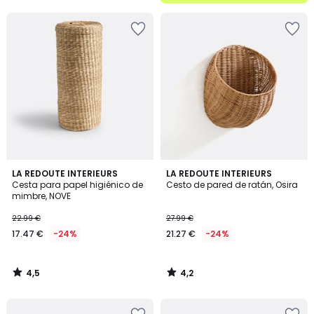
5
4,5
4,2
LA REDOUTE INTERIEURS
LA REDOUTE INTERIEURS
/ 5
/ 5
Cesta para papel higiénico de
Cesto de pared de ratán, Osira
mimbre, NOVE
22.99 €
27.99 €
17.47 €
-24%
21.27 €
-24%
4,5
4,2
/
/
5
5