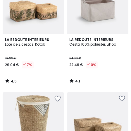
4,5
4,1
LA REDOUTE INTERIEURS
LA REDOUTE INTERIEURS
/ 5
/ 5
Lote de 2 cestas, Kotak
Cesta 100% poliéster, Lihoa
34.99 €
24.99 €
29.04 €
-17%
22.49 €
-10%
4,5
4,1
/
/
5
5