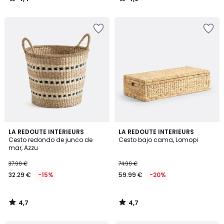
/
/
5
5
4,7
4,7
LA REDOUTE INTERIEURS
LA REDOUTE INTERIEURS
/ 5
/ 5
Cesto redondo de junco de
Cesto bajo cama, Lomopi
mar, Azzu
37.99 €
74.99 €
32.29 €
-15%
59.99 €
-20%
4,7
4,7
/
/
5
5