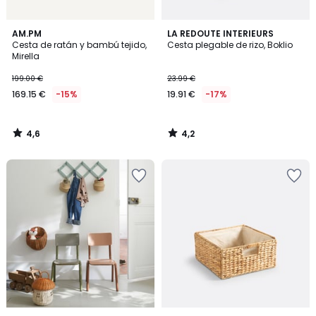
4,6
4,2
AM.PM
LA REDOUTE INTERIEURS
/ 5
/ 5
Cesta de ratán y bambú tejido,
Cesta plegable de rizo, Boklio
Mirella
199.00 €
23.99 €
169.15 €
-15%
19.91 €
-17%
4,6
4,2
/
/
5
5