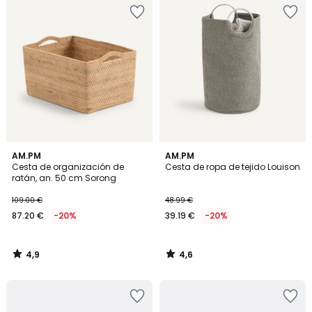
4,9
4,6
AM.PM
AM.PM
/ 5
/ 5
Cesta de organización de
Cesta de ropa de tejido Louison
ratán, an. 50 cm Sorong
109.00 €
48.99 €
87.20 €
-20%
39.19 €
-20%
4,9
4,6
/
/
5
5