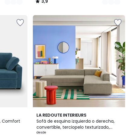
3,9
/
5
5
4,5
LA REDOUTE INTERIEURS
Colores
/ 5
s, Comfort
Sofá de esquina izquierda o derecha,
convertible, terciopelo texturizado,
Ginosa
desde