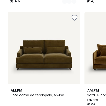
4,5
4,1
/
/
5
5
15
4,2
16
4,4
AM.PM
AM.PM
Colores
/ 5
Colores
/ 5
Sofá cama de terciopelo, Alwine
Sofá 3P con
Lazare
desde