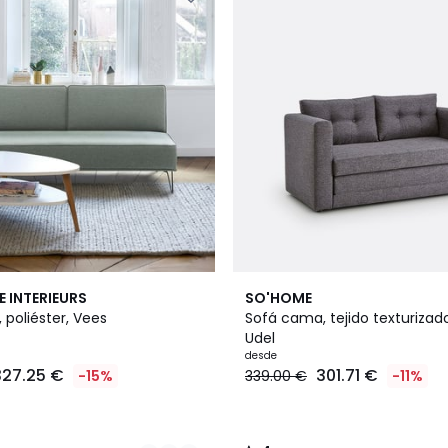
3
4
E INTERIEURS
SO'HOME
Colores
/
poliéster, Vees
Sofá cama, tejido texturizado
5
Udel
desde
327.25 €
301.71 €
-15%
339.00 €
-11%