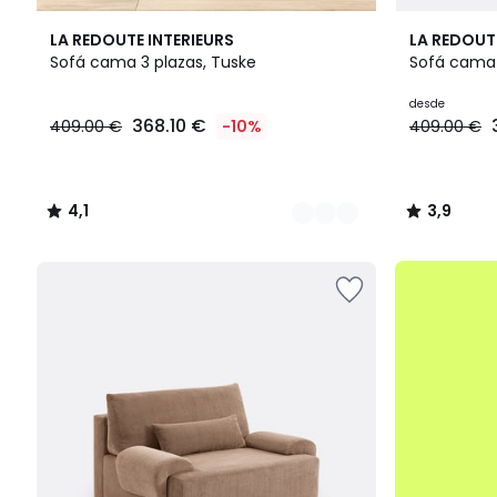
3
4,1
4
3,9
LA REDOUTE INTERIEURS
LA REDOUT
Colores
/ 5
Colores
/ 5
Sofá cama 3 plazas, Tuske
Sofá cama d
368.10
desde
368.10 €
409.00 €
-10%
409.00 €
€
en
lugar
de
4,1
3,9
409.00
/
/
€
5
5
10%
.
descuento
aplicado.