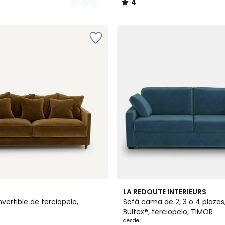
4
/
5
7
3,8
LA REDOUTE INTERIEURS
Colores
/ 5
vertible de terciopelo,
Sofá cama de 2, 3 o 4 plaza
Bultex®, terciopelo, TIMOR
desde