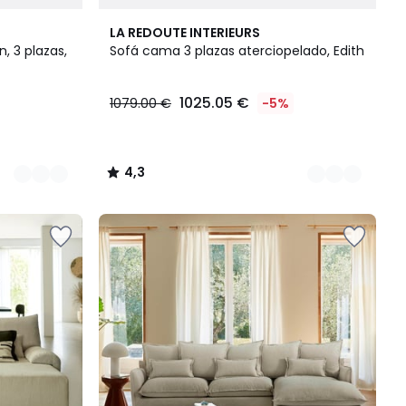
5
4,3
LA REDOUTE INTERIEURS
Colores
/ 5
, 3 plazas,
Sofá cama 3 plazas aterciopelado, Edith
1025.05 €
1079.00 €
-5%
4,3
/
5