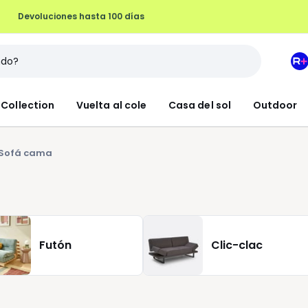
Devoluciones hasta 100 días
M
e
L
Collection
Vuelta al cole
Casa del sol
Outdoor
R
+
Sofá cama
Futón
Clic-clac