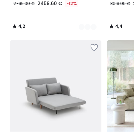
2459.60 €
2795.00 €
-12%
3019.00 €
4,2
4,4
/
/
5
5