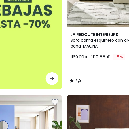
7
4,3
LA REDOUTE INTERIEURS
Colores
/ 5
Sofá cama esquinero con ar
pana, MAONA
1110.55 €
1169.00 €
-5%
4,3
/
5