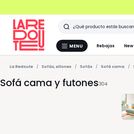
Buscar
Últimos
Rebajas
New 
MENU
Menu
artículos
La
Redoute
vistos
La Redoute
Sofás, sillones
Sofás
Sofá cama
Sofá cama y futones
304