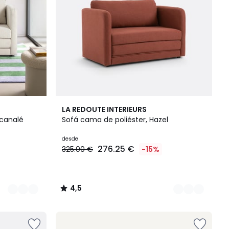
2
4,5
LA REDOUTE INTERIEURS
Colores
/ 5
 canalé
Sofá cama de poliéster, Hazel
desde
276.25 €
325.00 €
-15%
4,5
/
5