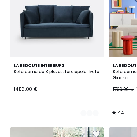
4
3
4,2
LA REDOUTE INTERIEURS
LA REDOUT
Colores
Colores
/ 5
Sofá cama de 3 plazas, terciopelo, Ivete
Sofá cama 
Ginosa
1403.00 €
1709.00 €
4,2
/
5