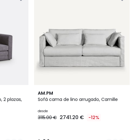
2
3,9
AM.PM
Colores
/ 5
, 2 plazas,
Sofá cama de lino arrugado, Camille
desde
2741.20 €
3115.00 €
-12%