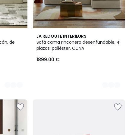
4
LA REDOUTE INTERIEURS
Colores
cón, de
Sofá cama rinconero desenfundable, 4
plazas, poliéster, ODNA
1899.00 €