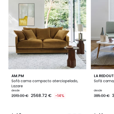
16
4,5
2
4,1
AM.PM
LA REDOUT
Colores
/ 5
Colores
/ 5
Sofá cama compacto aterciopelado,
Sofá cama, 
Lazare
desde
desde
2568.72 €
2919.00 €
-14%
385.00 €