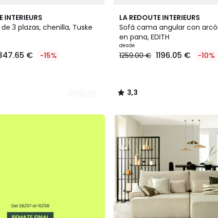
5
3,3
E INTERIEURS
LA REDOUTE INTERIEURS
Colores
/ 5
e 3 plazas, chenilla, Tuske
Sofá cama angular con arcón
en pana, EDITH
desde
347.65 €
1196.05 €
-15%
1259.00 €
-10%
3,3
/
5