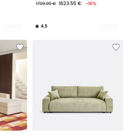
1623.55 €
1709.00 €
-10%
4,5
/
5