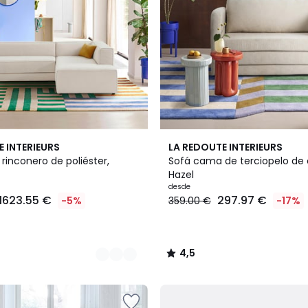
2
4,5
E INTERIEURS
LA REDOUTE INTERIEURS
Colores
/ 5
rinconero de poliéster,
Sofá cama de terciopelo de
Hazel
desde
1623.55 €
297.97 €
-5%
359.00 €
-17%
4,5
/
5