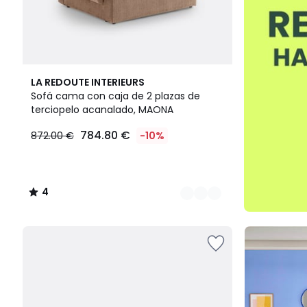
7
4
LA REDOUTE INTERIEURS
Colores
/
Sofá cama con caja de 2 plazas de
5
terciopelo acanalado, MAONA
784.80 €
872.00 €
-10%
4
/
5