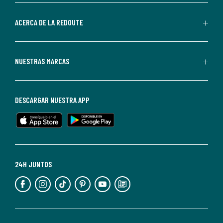
parte
de
ACERCA DE LA REDOUTE
La
Redoute.
Puedes
NUESTRAS MARCAS
darte
de
baja
DESCARGAR NUESTRA APP
en
cualquier
momento.
Para
más
24H JUNTOS
información,
puedes
consultar
nuestra