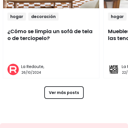
hogar
decoración
hogar
¿Cómo se limpia un sofá de tela
Muebles
o de terciopelo?
las ten
La Redoute,
La
26/10/2024
22
Ver más posts
No