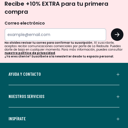
Recibe +10% EXTRA para tu primera
te
compra
olvides
revisar
Correo electrónico
tu
OK
correo
para
No olvides revisar tu correo para confirmar tu suscripción.
Al suscribirte,
aceptas recibir comunicaciones comerciales por parte de La Redoute. Puedes
confirmar
darte de baja en cualquier momento. Para más información, puedes consultar
nuestra política de privacidad
.
tu
¿Ya eres cliente? Suscríbete a la newsletter desde tu espacio personal.
suscripción.
Al
AYUDA Y CONTACTO
suscribirte,
aceptas
recibir
NUESTROS SERVICIOS
comunicaciones
comerciales
personalizadas
INSPÍRATE
por