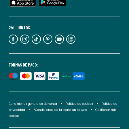
cualquier
momento.
Para
más
24H JUNTOS
información,
puedes
consultar
nuestra
<2>política
FORMAS DE PAGO:
de
privacidad</2>.
Condiciones generales de venta
Politica de cookies
Politica de
privacidad
*Condiciones de la oferta en la web
Gestionar mis
cookies