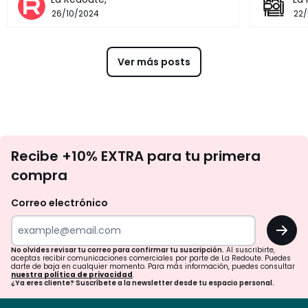
26/10/2024
22
Ver más posts
No
Recibe +10% EXTRA para tu primera
te
compra
olvides
revisar
Correo electrónico
tu
OK
correo
para
No olvides revisar tu correo para confirmar tu suscripción.
Al suscribirte,
aceptas recibir comunicaciones comerciales por parte de La Redoute. Puedes
confirmar
darte de baja en cualquier momento. Para más información, puedes consultar
nuestra política de privacidad
.
tu
¿Ya eres cliente? Suscríbete a la newsletter desde tu espacio personal.
suscripción.