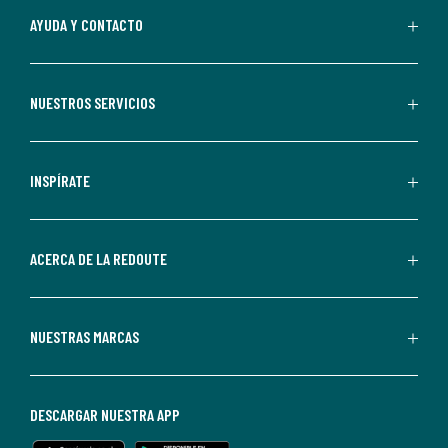
Al
AYUDA Y CONTACTO
suscribirte,
aceptas
recibir
NUESTROS SERVICIOS
comunicaciones
comerciales
personalizadas
INSPÍRATE
por
parte
de
ACERCA DE LA REDOUTE
La
Redoute.
Puedes
NUESTRAS MARCAS
darte
de
baja
DESCARGAR NUESTRA APP
en