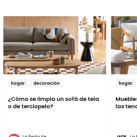
hogar
decoración
hogar
¿Cómo se limpia un sofá de tela
Muebles
o de terciopelo?
las ten
La Redoute,
La