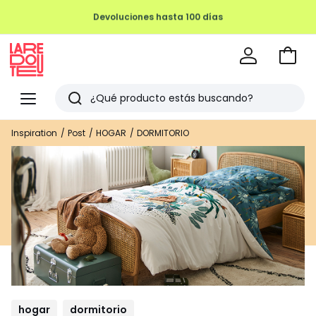
Devoluciones hasta 100 días
Ir
a
La
la
Redoute
Menu
Buscar
cesta
Últimos
Inspiration
Post
HOGAR
DORMITORIO
artículos
vistos
hogar
dormitorio