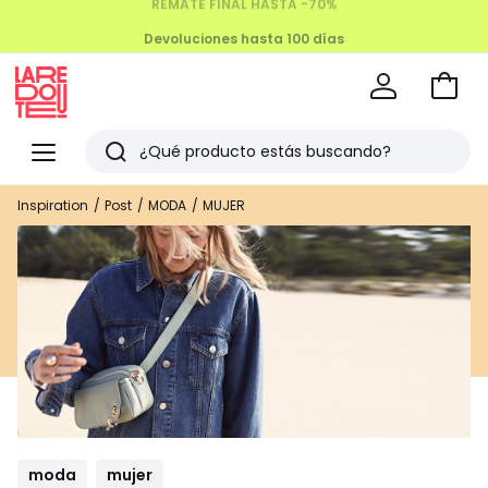
Devoluciones hasta 100 días
Ir
a
La
la
Redoute
Menu
Buscar
cesta
Últimos
Inspiration
Post
MODA
MUJER
artículos
vistos
moda
mujer