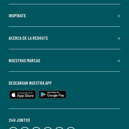
comerciales
personalizadas
INSPÍRATE
por
parte
de
ACERCA DE LA REDOUTE
La
Redoute.
Puedes
NUESTRAS MARCAS
darte
de
baja
DESCARGAR NUESTRA APP
en
cualquier
momento.
Para
más
24H JUNTOS
información,