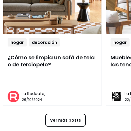
hogar
decoración
hogar
¿Cómo se limpia un sofá de tela
Muebles
o de terciopelo?
las ten
La Redoute,
La
26/10/2024
22
Ver más posts