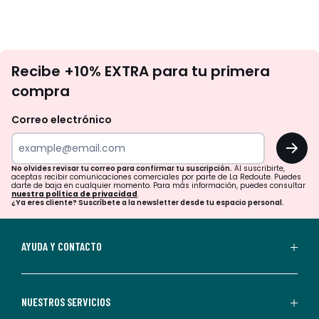
No
Recibe +10% EXTRA para tu primera
te
compra
olvides
revisar
Correo electrónico
tu
OK
correo
para
No olvides revisar tu correo para confirmar tu suscripción.
Al suscribirte,
aceptas recibir comunicaciones comerciales por parte de La Redoute. Puedes
confirmar
darte de baja en cualquier momento. Para más información, puedes consultar
nuestra política de privacidad
.
tu
¿Ya eres cliente? Suscríbete a la newsletter desde tu espacio personal.
suscripción.
Al
AYUDA Y CONTACTO
suscribirte,
aceptas
recibir
NUESTROS SERVICIOS
comunicaciones