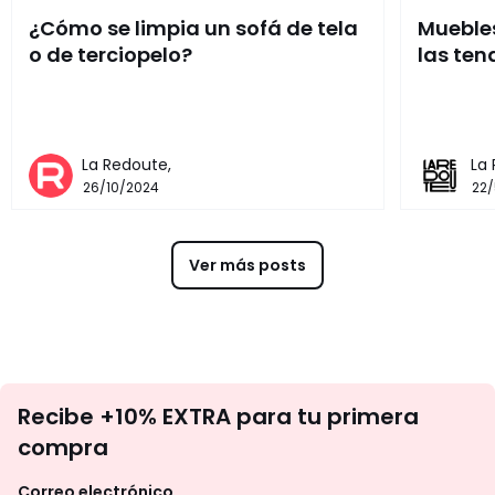
¿Cómo se limpia un sofá de tela
Muebles
o de terciopelo?
las ten
La Redoute,
La
26/10/2024
22
Ver más posts
No
Recibe +10% EXTRA para tu primera
te
compra
olvides
revisar
Correo electrónico