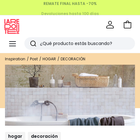
Devoluciones hasta 100 días
Ir
a
La
la
Redoute
Menu
Buscar
cesta
Últimos
Inspiration
Post
HOGAR
DECORACIÓN
artículos
vistos
hogar
decoración