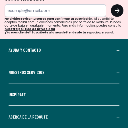
tu
OK
correo
para
No olvides revisar tu correo para confirmar tu suscripción.
Al suscribirte,
aceptas recibir comunicaciones comerciales por parte de La Redoute. Puedes
confirmar
darte de baja en cualquier momento. Para más información, puedes consultar
nuestra política de privacidad
.
tu
¿Ya eres cliente? Suscríbete a la newsletter desde tu espacio personal.
suscripción.
Al
AYUDA Y CONTACTO
suscribirte,
aceptas
recibir
NUESTROS SERVICIOS
comunicaciones
comerciales
personalizadas
INSPÍRATE
por
parte
de
ACERCA DE LA REDOUTE
La