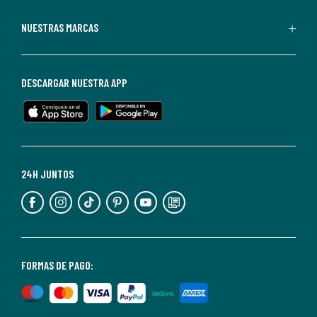
Redoute.
Puedes
NUESTRAS MARCAS
darte
de
baja
DESCARGAR NUESTRA APP
en
cualquier
momento.
Para
más
24H JUNTOS
información,
puedes
consultar
nuestra
<2>política
FORMAS DE PAGO:
de
privacidad</2>.