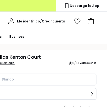
Descarga la App
Mi
Me identifico/Crear cuenta
i
Ver
Ir
cuenta
spacio
mis
a
a
favoritos
la
s
Business
edoute
cesta
S
llas Kenton Court
el artículo
5
/5
1 valoraciones
Blanco