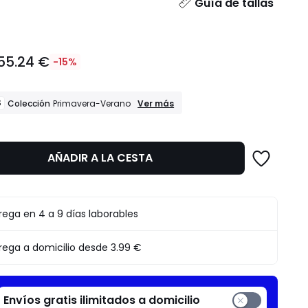
dad
Guía de tallas
55.24 €
-15%
REBAJAS
S
Ver más
Colección
Primavera-Verano
Colección
Primavera-
Verano
AÑADIR A LA CESTA
to
rega en 4 a 9 días laborables
rega a domicilio desde
3.99 €
Envíos gratis ilimitados a domicilio