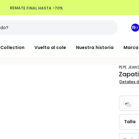
REMATE FINAL HASTA -70%
M
e
L
Collection
Vuelta al cole
Nuestra historia
Marca
R
+
PEPE JEAN
Zapati
Detalles d
Talla