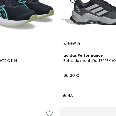
New in
4,5
adidas Performance
/ 5
PATRIOT 14
Botas de montaña TERREX A
60.00 €
4,5
/
5