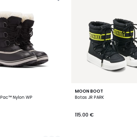
MOON BOOT
 Pac™ Nylon WP
Botas JR PARK
115.00 €