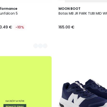
rformance
MOON BOOT
Runfalcon 5
Botas MB JR PARK TUBI MID W
0.49 €
165.00 €
-10%