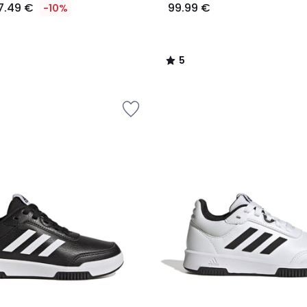
7.49 €
99.99 €
-10%
5
/
5