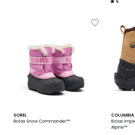
5
/
5
2
SOREL
COLUMBIA
Colores
Botas Snow Commander™
Botas imp
Alpine™