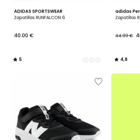
2
5
2
4,8
ADIDAS SPORTSWEAR
adidas Pe
Colores
/
Colores
/ 5
Zapatillas RUNFALCON 6
Zapatillas 
5
40.00
40.00 €
4
44.99 €
€.
5
4,8
/
/
5
5
.