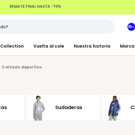
Devoluciones hasta 100 días
M
e
L
Collection
Vuelta al cole
Nuestra historia
Marca
R
+
Calzado deportivo
tas
Sudaderas
C