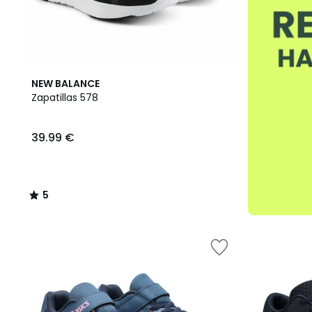
5
NEW BALANCE
/
Zapatillas 578
5
39.99 €
5
/
5