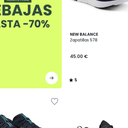
5
NEW BALANCE
/
Zapatillas 578
5
45.00 €
5
/
5