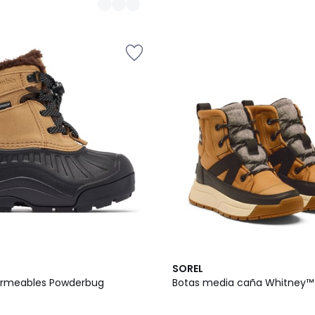
2
5
SOREL
Colores
/
ermeables Powderbug
Botas media caña Whitney™ I
5