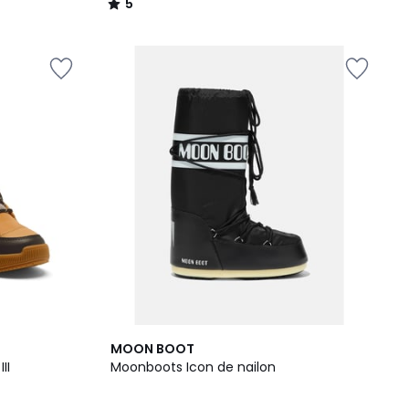
5
/
5
2
MOON BOOT
Colores
II
Moonboots Icon de nailon