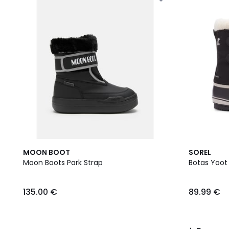
3
5
MOON BOOT
SOREL
Colores
/
Moon Boots Park Strap
Botas Yoot
5
135.00 €
89.99 €