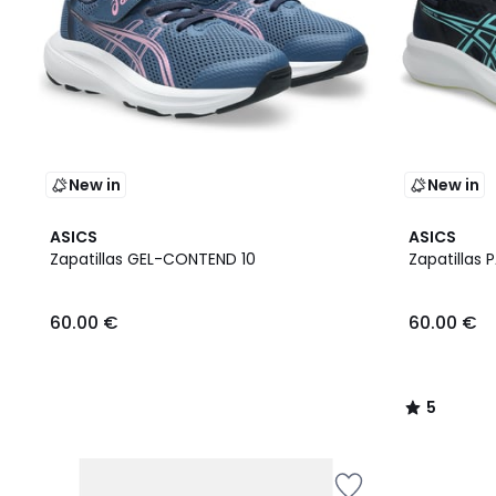
New in
New in
5
ASICS
ASICS
/
Zapatillas GEL-CONTEND 10
Zapatillas 
5
60.00 €
60.00 €
5
/
5