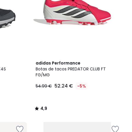
4,9
adidas Performance
/ 5
X4S
Botas de tacos PREDATOR CLUB FT
FG/MG
52.24 €
54.99 €
-5%
4,9
/
5