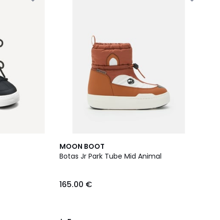
5
MOON BOOT
/
Botas Jr Park Tube Mid Animal
5
165.00 €