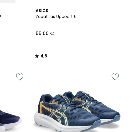
4,8
ASICS
/ 5
P
Zapatillas Upcourt 6
55.00 €
4,8
/
5