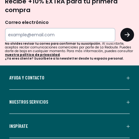
Recibe +10% EXTRA para tu primera
te
compra
olvides
revisar
Correo electrónico
tu
OK
correo
para
No olvides revisar tu correo para confirmar tu suscripción.
Al suscribirte,
aceptas recibir comunicaciones comerciales por parte de La Redoute. Puedes
confirmar
darte de baja en cualquier momento. Para más información, puedes consultar
nuestra política de privacidad
.
tu
¿Ya eres cliente? Suscríbete a la newsletter desde tu espacio personal.
suscripción.
Al
AYUDA Y CONTACTO
suscribirte,
aceptas
recibir
NUESTROS SERVICIOS
comunicaciones
comerciales
personalizadas
INSPÍRATE
por