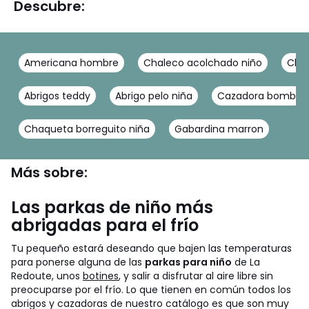
Descubre:
Americana hombre
Chaleco acolchado niño
Chaq
Abrigos teddy
Abrigo pelo niña
Cazadora bomber
Chaqueta borreguito niña
Gabardina marron
Más sobre:
Las parkas de niño más
abrigadas para el frío
Tu pequeño estará deseando que bajen las temperaturas
para ponerse alguna de las
parkas para niño
de La
Redoute, unos
botines
, y salir a disfrutar al aire libre sin
preocuparse por el frío. Lo que tienen en común todos los
abrigos y cazadoras de nuestro catálogo es que son muy