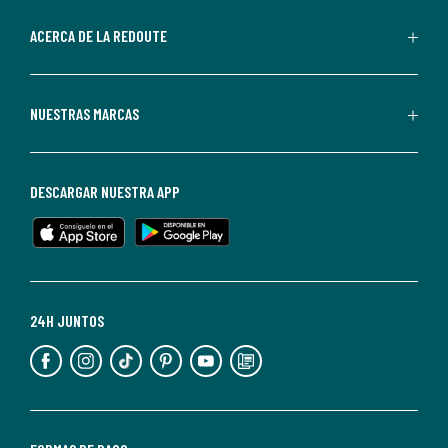
parte
de
ACERCA DE LA REDOUTE
La
Redoute.
Puedes
NUESTRAS MARCAS
darte
de
baja
DESCARGAR NUESTRA APP
en
cualquier
momento.
Para
más
24H JUNTOS
información,
puedes
consultar
nuestra