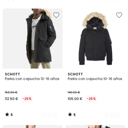
49.99
/
/
5
5
€
23%
descuento
aplicado.
5
5
3
SCHOTT
2
SCHOTT
/
/
Parka con capucha 10-16 años
Parka con capucha 10-16 años
Colores
Colores
5
5
150.00 €
140.00 €
112.50 €
-25%
105.00 €
-25%
5
5
/
/
5
5