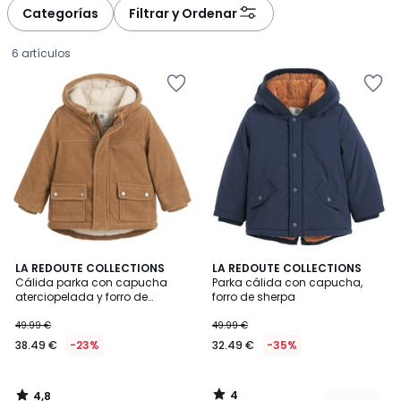
à
à
Categorías
Filtrar y Ordenar
gauche
droite
6 artículos
4,8
4
LA REDOUTE COLLECTIONS
2
LA REDOUTE COLLECTIONS
/ 5
/
Cálida parka con capucha
Parka cálida con capucha,
Colores
5
aterciopelada y forro de
forro de sherpa
38.49
borreguito
49.99 €
49.99 €
€
38.49 €
-23%
32.49 €
-35%
en
lugar
de
4
4,8