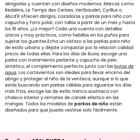
abrigadas y cuentan con diseños modernos. Marcas como
Redskins, Le Temps des Cerises, Vertbaudet, Cyrillus o
Abcd'R ofrecen abrigos, cazadoras y parkas para niño con
capucha y forro polar, con tallas a partir de un mes y hasta
los 16 años. ¿Lo mejor? Cada una cuenta con detalles
únicos y muy prácticos, como hebillas en los puños para
sujetar los guantes.
Echa un vistazo a las parkas para niño
de estilo urbano y déjate conquistar por la relación calidad
precio de todas ellas. Para los días de lluvia, escoge una
parka con tratamiento perlante y capucha de pelo
sintético, el complemento perfecto junto con las
botas de
agua
. Los cortavientos son ideales para llevar encima del
abrigo y proteger al niño de la ventisca, aunque si lo que
estás buscando son parkas cálidas para aguantar los días
más fríos, escoge las de estilo trenca austriaca con
chaleco interior y remates de canalé elástico en las
mangas. Todos los modelos de
parkas de niño
están
diseñados para que pueda vestirse solo fácilmente.
No