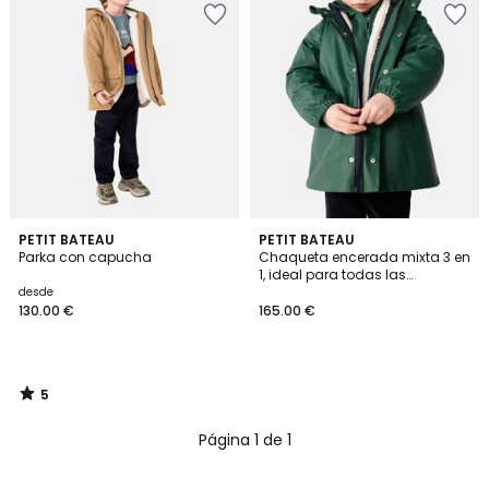
5
PETIT BATEAU
PETIT BATEAU
/
Parka con capucha
Chaqueta encerada mixta 3 en
5
1, ideal para todas las
estaciones.
desde
130.00 €
165.00 €
5
/
5
Página 1 de 1