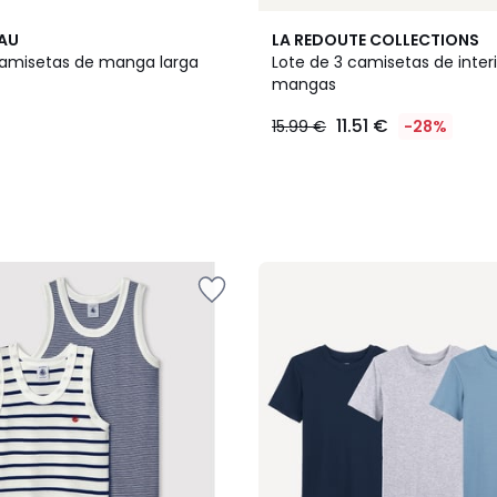
2
EAU
LA REDOUTE COLLECTIONS
Colores
camisetas de manga larga
Lote de 3 camisetas de interi
mangas
11.51 €
15.99 €
-28%