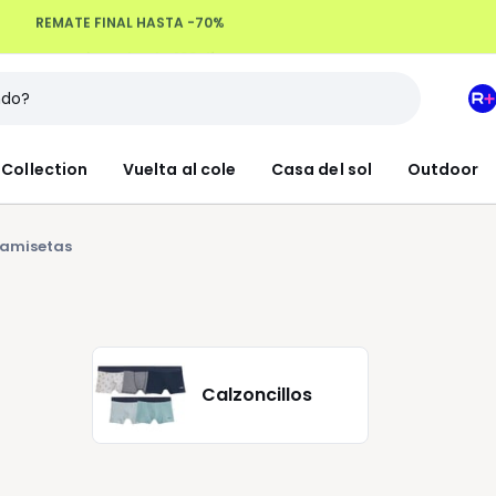
Devoluciones hasta 100 días
M
e
L
Collection
Vuelta al cole
Casa del sol
Outdoor
R
+
amisetas
Calzoncillos