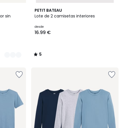
5
PETIT BATEAU
/
or sin
Lote de 2 camisetas interiores
5
desde
16.99 €
5
/
5