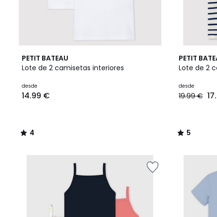
4
5
PETIT BATEAU
PETIT BAT
/
/
Lote de 2 camisetas interiores
Lote de 2 c
5
5
desde
desde
14.99 €
17
19.99 €
4
5
/
/
5
5