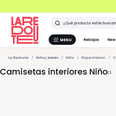
Buscar
Últimos
Rebajas
New 
MENU
Menu
artículos
La
Redoute
vistos
La Redoute
Niños, bebés
Niño
Ropa Interior
C
Camisetas interiores Niño
13