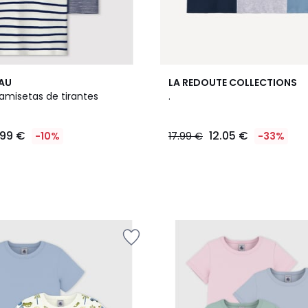
EAU
LA REDOUTE COLLECTIONS
amisetas de tirantes
.
.99 €
12.05 €
-10%
17.99 €
-33%