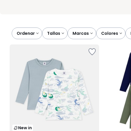
Ordenar
tallas
marcas
colores
New in