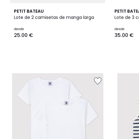
PETIT BATEAU
PETIT BAT
Lote de 2 camisetas de manga larga
Lote de 3 
Precio
desde
desde
25.00 €
35.00 €
a
partir
de
25.00
€.