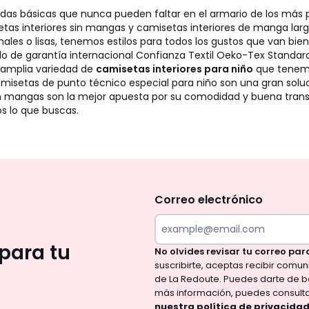
das básicas que nunca pueden faltar en el armario de los más
tas interiores sin mangas y camisetas interiores de manga lar
es o lisas, tenemos estilos para todos los gustos que van bien 
ado de garantía internacional Confianza Textil Oeko-Tex Standar
a amplia variedad de
camisetas interiores para niño
que tenemos
camisetas de punto técnico especial para niño son una gran solu
 sin mangas son la mejor apuesta por su comodidad y buena transpi
os lo que buscas.
No
te
olvides
Correo electrónico
revisar
tu
para tu
No olvides revisar tu correo par
correo
suscribirte, aceptas recibir comu
para
de La Redoute. Puedes darte de b
confirmar
más información, puedes consult
nuestra política de privacida