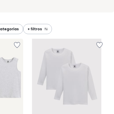
categorías
+ filtros