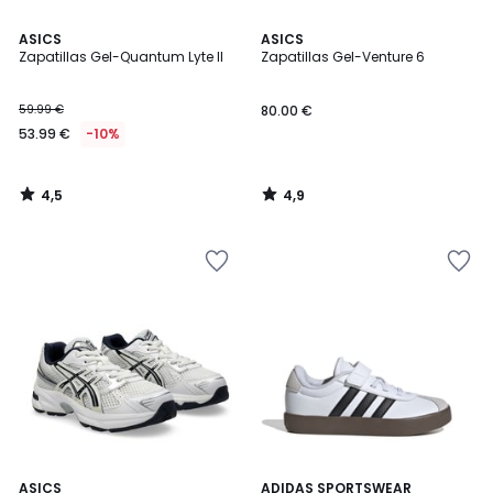
4,5
4,9
ASICS
ASICS
/ 5
/ 5
Zapatillas Gel-Quantum Lyte II
Zapatillas Gel-Venture 6
59.99 €
80.00 €
53.99 €
-10%
4,5
4,9
/
/
5
5
4,6
4,8
ASICS
3
ADIDAS SPORTSWEAR