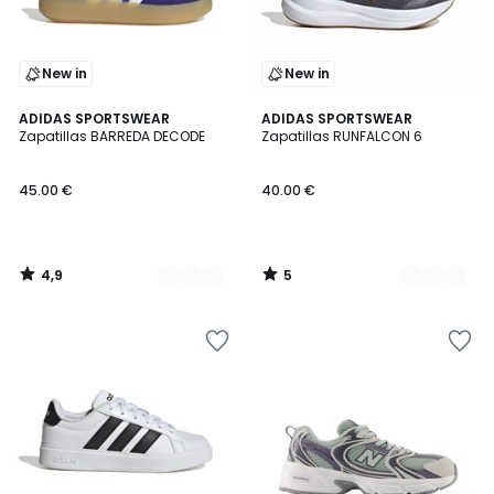
New in
New in
4,9
5
2
ADIDAS SPORTSWEAR
2
ADIDAS SPORTSWEAR
/ 5
/
Zapatillas BARREDA DECODE
Zapatillas RUNFALCON 6
Colores
Colores
5
45.00 €
40.00 €
4,9
5
/
/
5
5