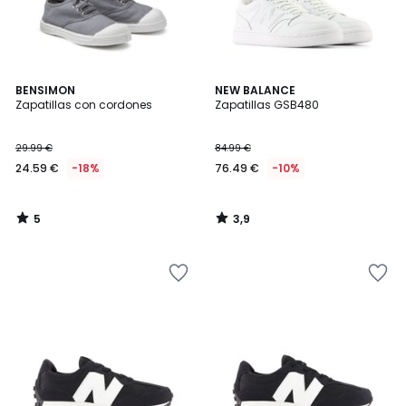
5
3,9
BENSIMON
NEW BALANCE
/
/ 5
Zapatillas con cordones
Zapatillas GSB480
5
29.99 €
84.99 €
24.59 €
-18%
76.49 €
-10%
5
3,9
/
/
5
5