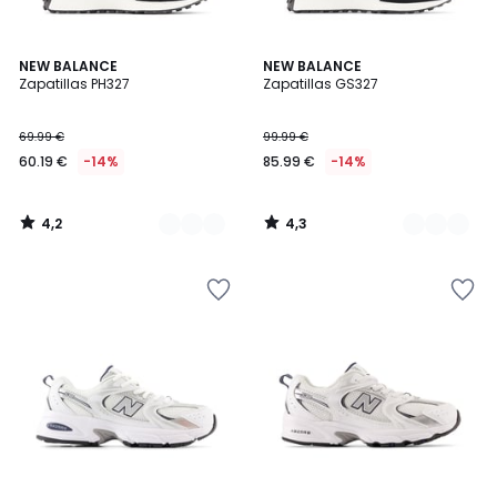
4,2
4,3
2
NEW BALANCE
2
NEW BALANCE
/ 5
/ 5
Zapatillas PH327
Zapatillas GS327
Colores
Colores
69.99 €
99.99 €
60.19 €
-14%
85.99 €
-14%
4,2
4,3
/
/
5
5