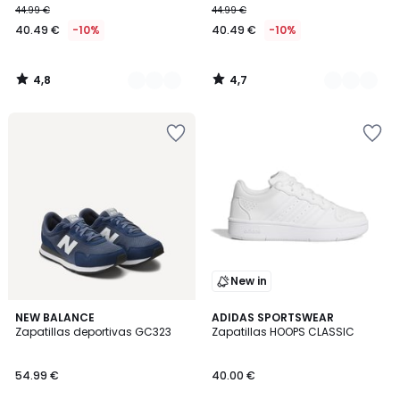
44.99 €
44.99 €
40.49 €
-10%
40.49 €
-10%
4,8
4,7
/
/
5
5
New in
5
5
2
NEW BALANCE
2
ADIDAS SPORTSWEAR
/
/
Zapatillas deportivas GC323
Zapatillas HOOPS CLASSIC
Colores
Colores
5
5
54.99 €
40.00 €