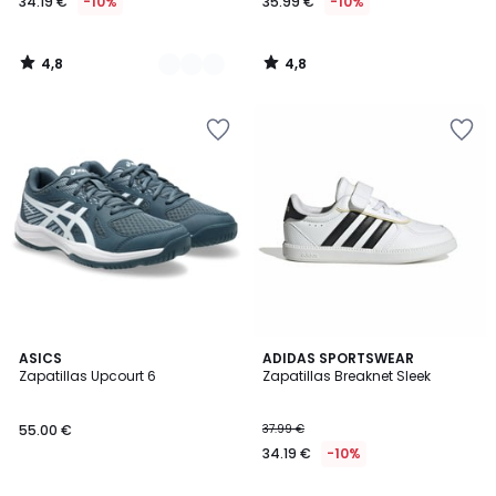
34.19 €
-10%
35.99 €
-10%
4,8
4,8
/
/
5
5
4,8
4,9
ASICS
ADIDAS SPORTSWEAR
/ 5
/ 5
Zapatillas Upcourt 6
Zapatillas Breaknet Sleek
55.00 €
37.99 €
34.19 €
-10%