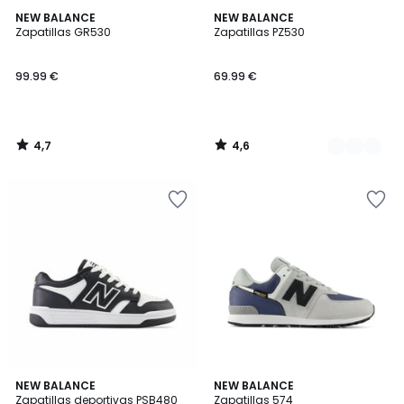
4,7
4,6
NEW BALANCE
2
NEW BALANCE
/ 5
/ 5
Zapatillas GR530
Zapatillas PZ530
Colores
99.99 €
69.99 €
4,7
4,6
/
/
5
5
4,3
4,1
NEW BALANCE
NEW BALANCE
/ 5
/ 5
Zapatillas deportivas PSB480
Zapatillas 574