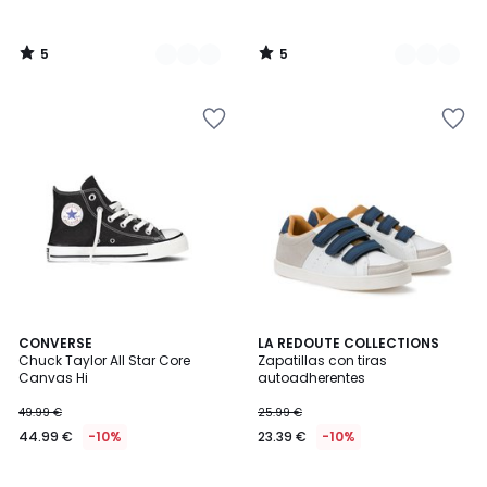
5
5
/
/
5
5
4,8
4,1
CONVERSE
LA REDOUTE COLLECTIONS
/ 5
/ 5
Chuck Taylor All Star Core
Zapatillas con tiras
Canvas Hi
autoadherentes
49.99 €
25.99 €
44.99 €
-10%
23.39 €
-10%