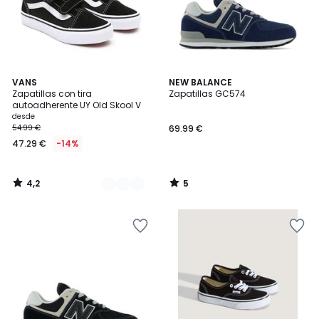
4,2
5
2
VANS
NEW BALANCE
/ 5
/
Zapatillas con tira
Zapatillas GC574
Colores
5
autoadherente UY Old Skool V
desde
54.99 €
69.99 €
47.29 €
-14%
4,2
5
/
/
5
5