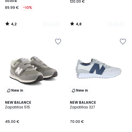
99.99 €
120.00 €
89.99 €
-10%
4,2
4,8
/
/
5
5
New in
New in
5
2
NEW BALANCE
NEW BALANCE
/
Zapatillas 515
Zapatillas 327
Colores
5
45.00 €
70.00 €