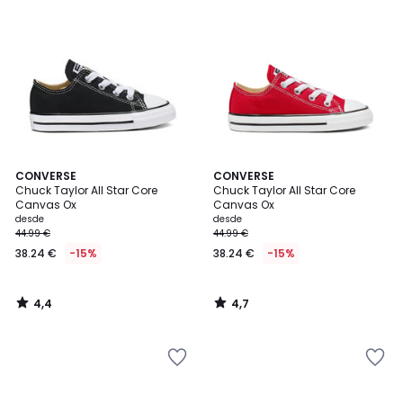
4,4
4,7
CONVERSE
CONVERSE
/ 5
/ 5
Chuck Taylor All Star Core
Chuck Taylor All Star Core
Canvas Ox
Canvas Ox
desde
desde
44.99 €
44.99 €
38.24 €
-15%
38.24 €
-15%
4,4
4,7
/
/
5
5