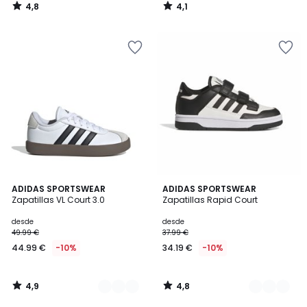
4,8
4,1
/
/
5
5
4,9
4,8
3
ADIDAS SPORTSWEAR
2
ADIDAS SPORTSWEAR
/ 5
/ 5
Zapatillas VL Court 3.0
Zapatillas Rapid Court
Colores
Colores
desde
desde
49.99 €
37.99 €
44.99 €
-10%
34.19 €
-10%
4,9
4,8
/
/
5
5