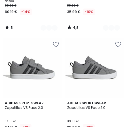
desde
69.99 €
39.99 €
60.19 €
-14%
35.99 €
-10%
5
4,8
/
/
5
5
4,8
4,8
2
ADIDAS SPORTSWEAR
ADIDAS SPORTSWEAR
/ 5
/ 5
Zapatillas VS Pace 2.0
Zapatillas VS Pace 2.0
Colores
37.99 €
39.99 €