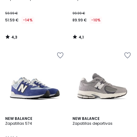
59.99 €
99.99 €
51.59 €
-14%
89.99 €
-10%
4,3
4,1
/
/
5
5
4,2
4,8
2
NEW BALANCE
3
NEW BALANCE
/ 5
/ 5
Zapatillas 574
Zapatillas deportivas
Colores
Colores