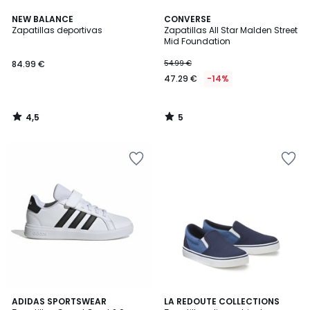
4,5
5
NEW BALANCE
CONVERSE
/ 5
/
Zapatillas deportivas
Zapatillas All Star Malden Street
5
Mid Foundation
84.99 €
54.99 €
47.29 €
-14%
4,5
5
/
/
5
5
4,9
4,4
2
ADIDAS SPORTSWEAR
LA REDOUTE COLLECTIONS