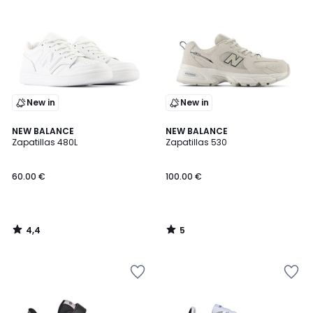
New in
New in
4,4
5
NEW BALANCE
NEW BALANCE
/ 5
/
Zapatillas 480L
Zapatillas 530
5
60.00 €
100.00 €
4,4
5
/
/
5
5