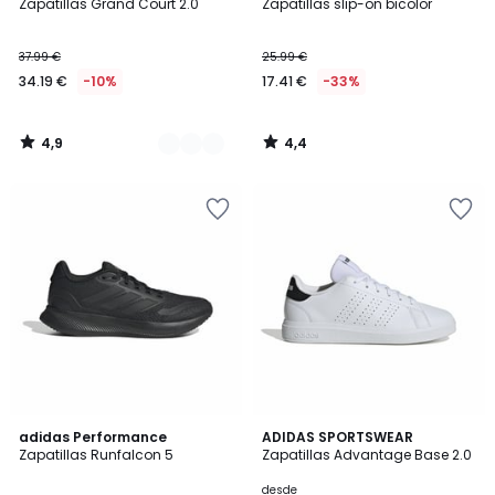
/ 5
/ 5
Zapatillas Grand Court 2.0
Zapatillas slip-on bicolor
Colores
37.99 €
25.99 €
34.19 €
-10%
17.41 €
-33%
4,9
4,4
/
/
5
5
4,8
4,7
2
adidas Performance
4
ADIDAS SPORTSWEAR
/ 5
/ 5
Zapatillas Runfalcon 5
Zapatillas Advantage Base 2.0
Colores
Colores
desde