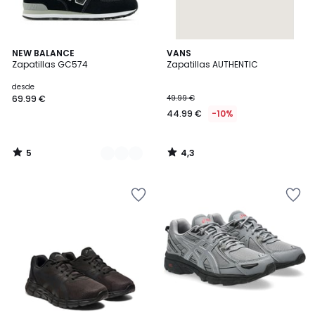
5
4,3
3
NEW BALANCE
VANS
/
/ 5
Zapatillas GC574
Zapatillas AUTHENTIC
Colores
5
desde
69.99 €
49.99 €
44.99 €
-10%
5
4,3
/
/
5
5