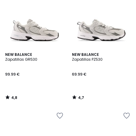
4,8
4,7
NEW BALANCE
NEW BALANCE
/ 5
/ 5
Zapatillas GR530
Zapatillas PZ530
99.99 €
69.99 €
4,8
4,7
/
/
5
5