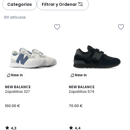
à
à
Categorías
Filtrar y Ordenar
gauche
droite
331 artículos
New in
New in
4,3
4,4
NEW BALANCE
NEW BALANCE
/ 5
/ 5
Zapatillas 327
Zapatillas 574
100.00
100.00 €
70.00 €
€.
4,3
4,4