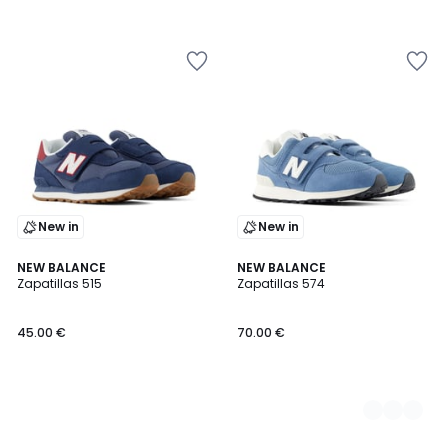
New in
New in
NEW BALANCE
2
NEW BALANCE
Zapatillas 515
Zapatillas 574
Colores
45.00 €
70.00 €