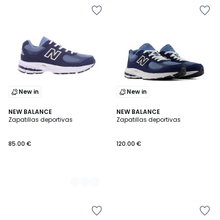
New in
New in
2
NEW BALANCE
NEW BALANCE
Zapatillas deportivas
Zapatillas deportivas
Colores
85.00 €
120.00 €