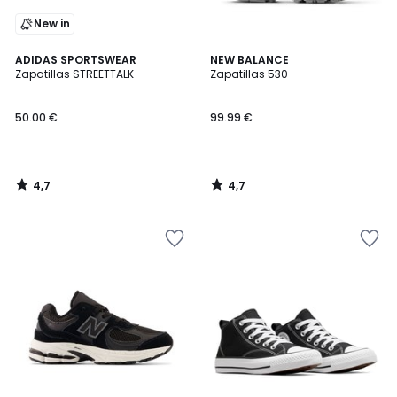
New in
4,7
4,7
ADIDAS SPORTSWEAR
NEW BALANCE
/ 5
/ 5
Zapatillas STREETTALK
Zapatillas 530
50.00 €
99.99 €
4,7
4,7
/
/
5
5