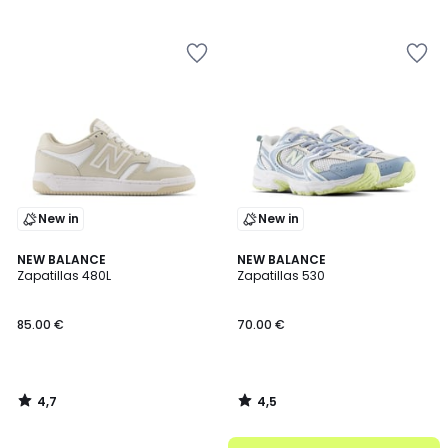
/
/
5
5
New in
New in
4,7
4,5
NEW BALANCE
NEW BALANCE
/ 5
/ 5
Zapatillas 480L
Zapatillas 530
85.00 €
70.00 €
4,7
4,5
/
/
5
5
.