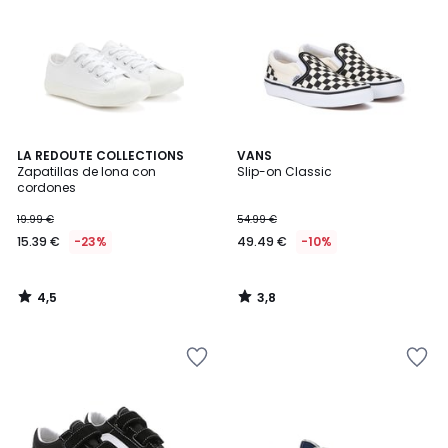
4,5
3,8
LA REDOUTE COLLECTIONS
VANS
/ 5
/ 5
Zapatillas de lona con
Slip-on Classic
cordones
19.99 €
54.99 €
15.39 €
-23%
49.49 €
-10%
4,5
3,8
/
/
5
5