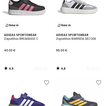
New in
New in
4,9
4,8
2
ADIDAS SPORTSWEAR
2
ADIDAS SPORTSWEAR
/ 5
/ 5
Zapatillas BREAKBASE C
Zapatillas BARREDA DECODE
Colores
Colores
40.00 €
55.00 €
4,9
4,8
/
/
5
5