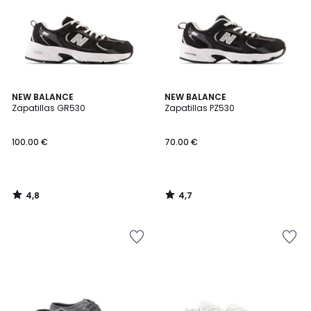
4,8
4,7
NEW BALANCE
NEW BALANCE
/ 5
/ 5
Zapatillas GR530
Zapatillas PZ530
100.00 €
70.00 €
4,8
4,7
/
/
5
5