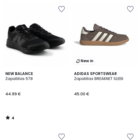
New in
4
NEW BALANCE
ADIDAS SPORTSWEAR
/
Zapatillas 578
Zapatillas BREAKNET SLEEK
5
44.99 €
45.00 €
4
/
5