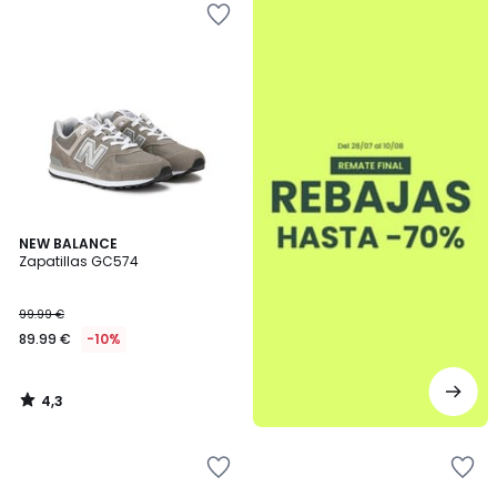
4,3
NEW BALANCE
/ 5
Zapatillas GC574
99.99 €
89.99 €
-10%
4,3
/
5