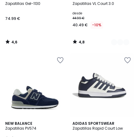
/ 5
/ 5
Zapatillas Gel-1130
Zapatillas VL Court 3.0
Colores
desde
74.99 €
44.99 €
40.49 €
-10%
4,6
4,8
/
/
5
5
5
4,8
3
NEW BALANCE
3
ADIDAS SPORTSWEAR
/
/ 5
Zapatillas PV574
Zapatillas Rapid Court Low
Colores
Colores
5