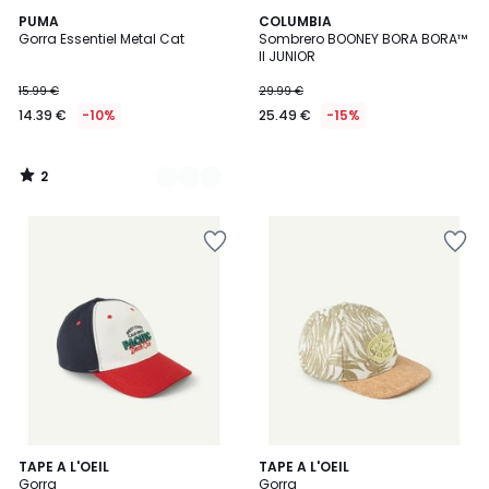
2
2
PUMA
COLUMBIA
/
Gorra Essentiel Metal Cat
Sombrero BOONEY BORA BORA™
Colores
5
II JUNIOR
15.99 €
29.99 €
14.39 €
-10%
25.49 €
-15%
2
/
5
TAPE A L'OEIL
TAPE A L'OEIL
Gorra
Gorra