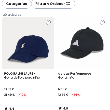
à
à
Categorías
Filtrar y Ordenar
gauche
droite
20 artículos
4,4
4,8
POLO RALPH LAUREN
adidas Performance
/ 5
/ 5
Gorra de Polo para niño
Gorra niño
31.49
34.99 €
14.99 €
€
31.49 €
-10%
12.89 €
-14%
en
lugar
de
4,8
4,4