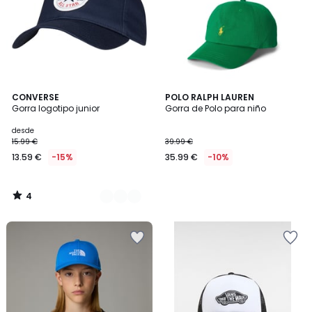
4
2
CONVERSE
POLO RALPH LAUREN
/
Gorra logotipo junior
Gorra de Polo para niño
Colores
5
desde
15.99 €
39.99 €
13.59 €
-15%
35.99 €
-10%
4
/
5