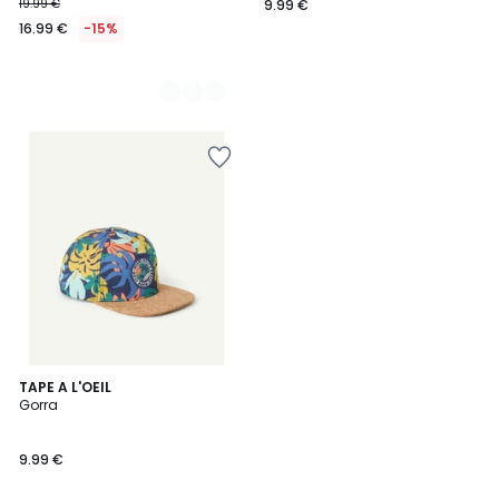
19.99 €
9.99 €
16.99 €
-15%
1
TAPE A L'OEIL
/
Gorra
5
9.99 €