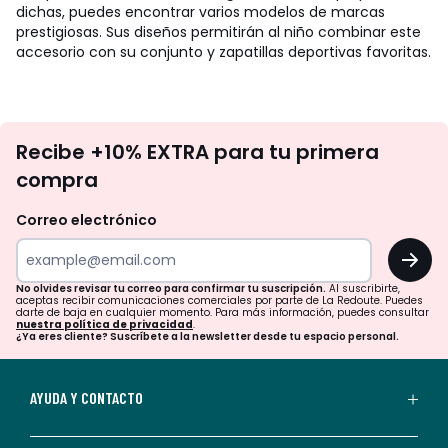
dichas, puedes encontrar varios modelos de marcas
prestigiosas. Sus diseños permitirán al niño combinar este
accesorio con su conjunto y zapatillas deportivas favoritas.
No
Recibe +10% EXTRA para tu primera
te
compra
olvides
revisar
Correo electrónico
tu
OK
correo
para
No olvides revisar tu correo para confirmar tu suscripción.
Al suscribirte,
aceptas recibir comunicaciones comerciales por parte de La Redoute. Puedes
confirmar
darte de baja en cualquier momento. Para más información, puedes consultar
nuestra política de privacidad
.
tu
¿Ya eres cliente? Suscríbete a la newsletter desde tu espacio personal.
suscripción.
Al
AYUDA Y CONTACTO
suscribirte,
aceptas