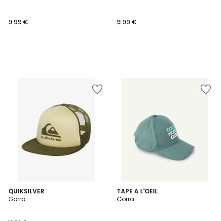
9.99 €
9.99 €
2
QUIKSILVER
TAPE A L'OEIL
Gorra
Gorra
Colores