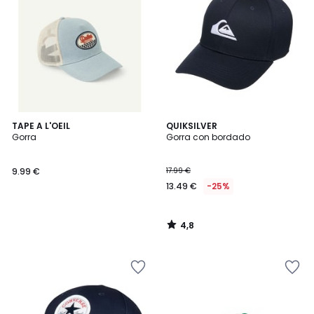
4,8
TAPE A L'OEIL
QUIKSILVER
/ 5
Gorra
Gorra con bordado
9.99 €
17.99 €
13.49 €
-25%
4,8
/
5