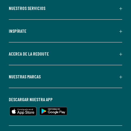
recibir
NUESTROS SERVICIOS
comunicaciones
comerciales
personalizadas
INSPÍRATE
por
parte
de
ACERCA DE LA REDOUTE
La
Redoute.
Puedes
NUESTRAS MARCAS
darte
de
baja
DESCARGAR NUESTRA APP
en
cualquier
momento.
Para