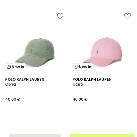
34.99
/
/
5
5
€
10%
descuento
aplicado.
New in
New in
POLO RALPH LAUREN
POLO RALPH LAUREN
Gorra
Gorra
40.00 €
40.00 €
.