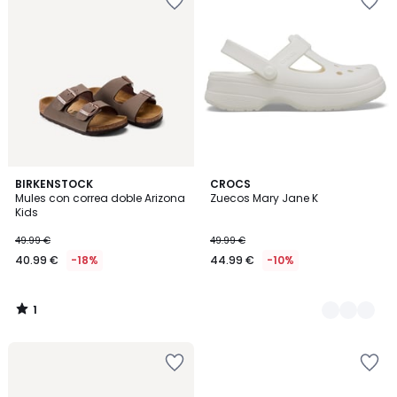
1
BIRKENSTOCK
2
CROCS
/
Mules con correa doble Arizona
Zuecos Mary Jane K
Colores
5
Kids
49.99 €
49.99 €
40.99 €
-18%
44.99 €
-10%
1
/
5