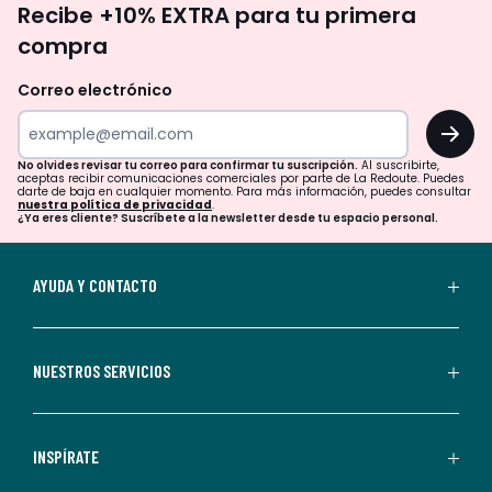
Recibe +10% EXTRA para tu primera
te
compra
olvides
revisar
Correo electrónico
tu
OK
correo
para
No olvides revisar tu correo para confirmar tu suscripción.
Al suscribirte,
aceptas recibir comunicaciones comerciales por parte de La Redoute. Puedes
confirmar
darte de baja en cualquier momento. Para más información, puedes consultar
nuestra política de privacidad
.
tu
¿Ya eres cliente? Suscríbete a la newsletter desde tu espacio personal.
suscripción.
Al
AYUDA Y CONTACTO
suscribirte,
aceptas
recibir
NUESTROS SERVICIOS
comunicaciones
comerciales
personalizadas
INSPÍRATE
por