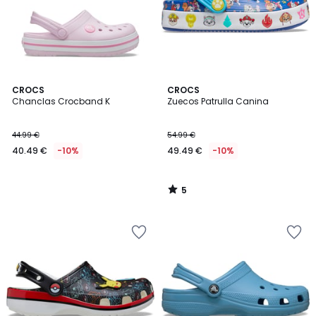
5
CROCS
CROCS
/
Chanclas Crocband K
Zuecos Patrulla Canina
5
44.99 €
54.99 €
40.49 €
-10%
49.49 €
-10%
5
/
5