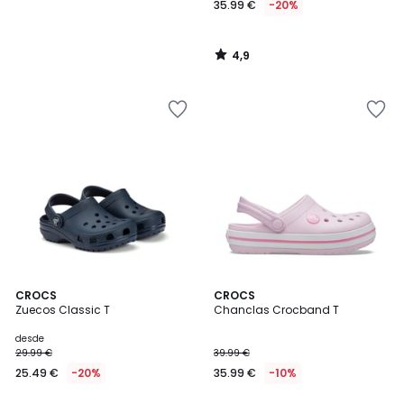
35.99 €
-20%
4,9
/
5
4,6
4,3
5
CROCS
CROCS
/ 5
/ 5
Zuecos Classic T
Chanclas Crocband T
Colores
desde
29.99 €
39.99 €
25.49 €
-20%
35.99 €
-10%