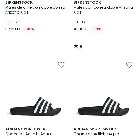
5
BIRKENSTOCK
BIRKENSTOCK
/
Mules de ante con doble correa
Mules con correa doble Arizona
5
Arizona Kids
Kids
69.99 €
59.99 €
57.39 €
-18%
49.19 €
-18%
5
/
5
4,8
4,8
ADIDAS SPORTSWEAR
ADIDAS SPORTSWEAR
/ 5
/ 5
Chanclas Adilette Aqua
Chanclas Adilette Aqua