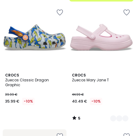
5
5
CROCS
2
CROCS
/
Zuecos Classic Dragon
Zuecos Mary Jane T
Colores
5
Graphic
39.99 €
44.99 €
35.99 €
-10%
40.49 €
-10%
5
/
5