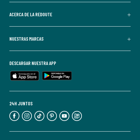
parte
de
ACERCA DE LA REDOUTE
La
Redoute.
Puedes
NUESTRAS MARCAS
darte
de
baja
DESCARGAR NUESTRA APP
en
cualquier
momento.
Para
más
24H JUNTOS
información,
puedes
consultar
nuestra