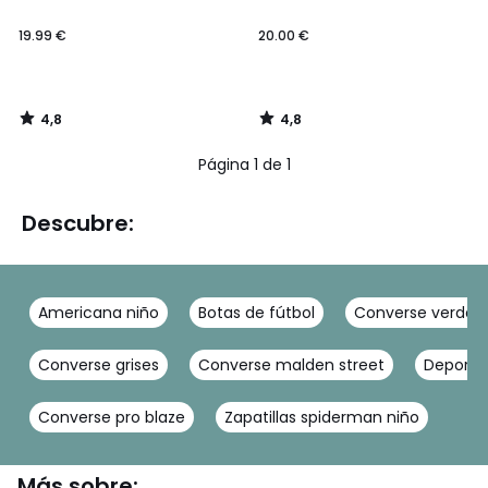
19.99 €
20.00 €
4,8
4,8
/
/
5
5
Página 1 de 1
Descubre:
Americana niño
Botas de fútbol
Converse verdes
Converse grises
Converse malden street
Deportiv
Converse pro blaze
Zapatillas spiderman niño
Más sobre: