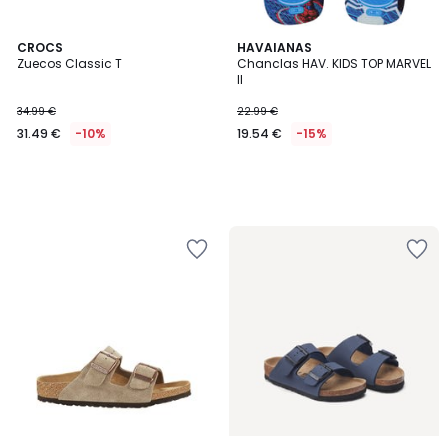
CROCS
HAVAIANAS
Zuecos Classic T
Chanclas HAV. KIDS TOP MARVEL
II
34.99 €
22.99 €
31.49 €
-10%
19.54 €
-15%