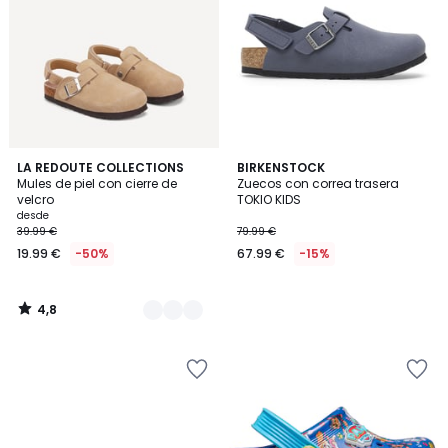
4,8
2
LA REDOUTE COLLECTIONS
BIRKENSTOCK
/ 5
Mules de piel con cierre de
Zuecos con correa trasera
Colores
velcro
TOKIO KIDS
desde
39.99 €
79.99 €
19.99 €
-50%
67.99 €
-15%
4,8
/
5