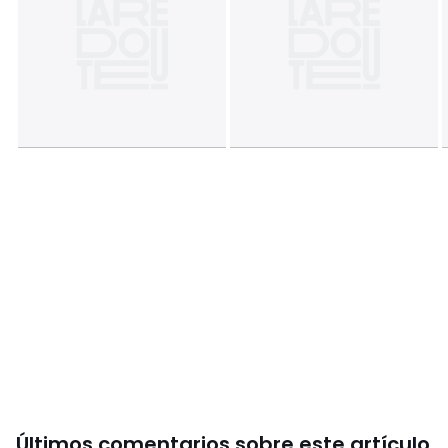
• 260 x 240 cm: 2 personas
Información sobre origen y proceso de fabricación
• Origen de fabricación (tejido, teñido, estampado,
confección): Bangladesh
Colores
Crudo/Dorado, Azul celadón/ crudo
Tallas
Cama 90cm (140x200cm), Cama 105cm
(200x200cm)
<img alt="Algodón BIO"
src="https://cdn.laredoute.com/repository/sites/1/fr-
FR/Pictogram/coton_bio_50px.gif"
style="width:50px;height:50px;" title="Algodón BIO" />
Últimos comentarios sobre este artículo