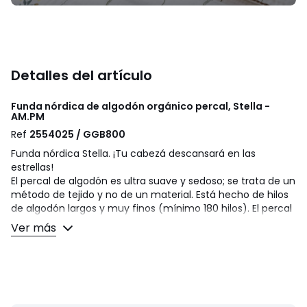
Detalles del artículo
Funda nórdica de algodón orgánico percal, Stella -
AM.PM
Ref
2554025 / GGB800
Funda nórdica Stella. ¡Tu cabezá descansará en las
estrellas!
El percal de algodón es ultra suave y sedoso; se trata de un
método de tejido y no de un material. Está hecho de hilos
de algodón largos y muy finos (mínimo 180 hilos). El percal
de alta calidad ofrece suavidad, frescura y un ajuste
Ver más
perfecto.
Descripción
• 100% algodón, 120 g/m2
• Algodón procedente de la agricultura orgánica
• Percal de algodón