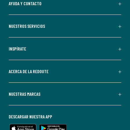
Al
AYUDA Y CONTACTO
suscribirte,
aceptas
recibir
NUESTROS SERVICIOS
comunicaciones
comerciales
personalizadas
INSPÍRATE
por
parte
de
ACERCA DE LA REDOUTE
La
Redoute.
Puedes
NUESTRAS MARCAS
darte
de
baja
DESCARGAR NUESTRA APP
en