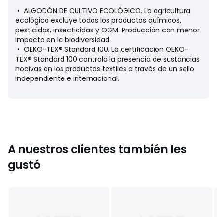
• 500 hilos : uno de los indicadores más comunes para
• ALGODÓN DE CULTIVO ECOLÓGICO. La agricultura
medir la calidad de los tejidos y, especialmente, de la ropa
ecológica excluye todos los productos químicos,
de cama es el número de hilos. Pueden experimentarse
pesticidas, insecticidas y OGM. Producción con menor
diversas sensaciones gracias al tejido y al número de hilos
impacto en la biodiversidad.
presentes. Un óptimo número de hilos hace que la ropa de
• OEKO-TEX® Standard 100. La certificación OEKO-
cama sea especialmente suave.
TEX® Standard 100 controla la presencia de sustancias
• Bajos rectos abotonados
nocivas en los productos textiles a través de un sello
independiente e internacional.
Cuidados
Sigue nuestros consejos de cuidados para conservar la
calidad de tu ropa de casa
• Temperatura de lavado 60°
• Al lavar la ropa a 40º en lugar de 60º, se reduce el
consumo de energía
• Secado a baja temperatura
A nuestros clientes también les
• Planchar a temperatura media
gustó
• No limpiar en seco
Dimensiones
• 140 x 200 cm: 1 persona
• 200 x 200 cm: 1-2 personas
• 240 x 220 cm: 2 personas