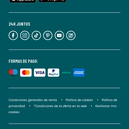
cualquier
momento.
Para
más
24H JUNTOS
información,
puedes
consultar
nuestra
<2>política
FORMAS DE PAGO:
de
privacidad</2>.
Condiciones generales de venta
Politica de cookies
Politica de
privacidad
*Condiciones de la oferta en la web
Gestionar mis
cookies