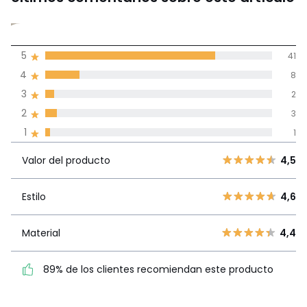
4,5
5
41
(55)
de promedio
4
8
3
2
Reseñas 100% certificadas,
2
3
Compromiso La Redoute
1
1
Valor del
5
41
4,5
producto
Valor del producto
4,5
4
8
3
2
Estilo
4,6
Estilo
4,6
2
3
1
1
Material
4,4
Material
4,4
89% de los clientes
89% de los clientes recomiendan este producto
recomiendan este producto