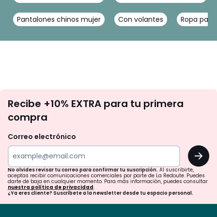
Pantalones chinos mujer
Con volantes
Ropa para
No
Recibe +10% EXTRA para tu primera
te
compra
olvides
revisar
Correo electrónico
tu
OK
correo
para
No olvides revisar tu correo para confirmar tu suscripción.
Al suscribirte,
aceptas recibir comunicaciones comerciales por parte de La Redoute. Puedes
confirmar
darte de baja en cualquier momento. Para más información, puedes consultar
nuestra política de privacidad
.
tu
¿Ya eres cliente? Suscríbete a la newsletter desde tu espacio personal.
suscripción.