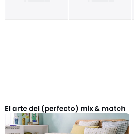
El arte del (perfecto) mix & match
Inspírate
con
nuestra
colección