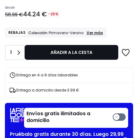
Precio
desde
44.24 €
a
58.99 €
-25%
partir
de
44.24
REBAJAS
REBAJAS
Ver más
Colección
Primavera-Verano
Colección
€
Primavera-
en
Verano
lugar
Cantidad
1
AÑADIR A LA CESTA
de
58.99
€
Entrega en 4 a 9 días laborables
25%
descuento
aplicado.
Entrega a domicilio desde
3.99 €
Envíos gratis ilimitados a
domicilio
Pruébalo gratis durante 30 días. Luego 29,99