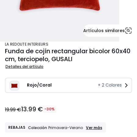
Artículos similares
LA REDOUTE INTERIEURS
Funda de cojín rectangular bicolor 60x40
cm, terciopelo, GUSALI
Detalles del artículo
Rojo/Coral
+
2
Colores
13.99
13.99 €
€
19.99 €
-30%
en
lugar
de
REBAJAS
REBAJAS
Ver más
Colección
Primavera-Verano
Colección
19.99