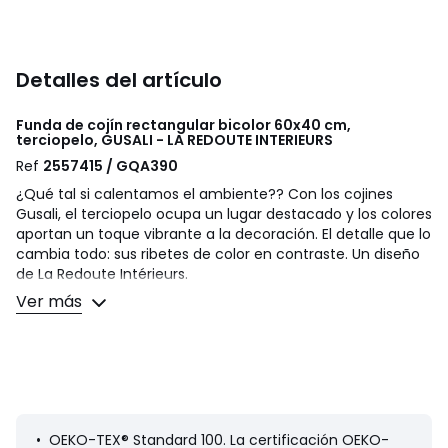
Detalles del artículo
Funda de cojín rectangular bicolor 60x40 cm,
terciopelo, GUSALI - LA REDOUTE INTERIEURS
Ref
2557415 / GQA390
¿Qué tal si calentamos el ambiente?? Con los cojines
Gusali, el terciopelo ocupa un lugar destacado y los colores
aportan un toque vibrante a la decoración. El detalle que lo
cambia todo: sus ribetes de color en contraste. Un diseño
de La Redoute Intérieurs.
Ver más
Descripción
• Terciopelo 100% algodón
• Bicolor por ambas caras
• Acabado de ribete de cordón en contraste
• Cierre con cremallera
• Los cojines de relleno Terra se venden en la página web
• OEKO-TEX® Standard 100. La certificación OEKO-