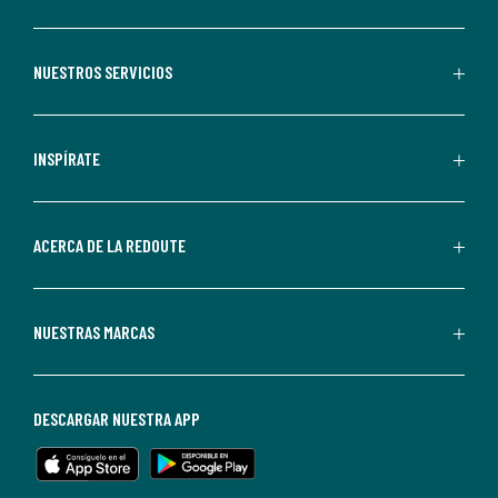
suscribirte,
aceptas
recibir
NUESTROS SERVICIOS
comunicaciones
comerciales
personalizadas
INSPÍRATE
por
parte
de
ACERCA DE LA REDOUTE
La
Redoute.
Puedes
NUESTRAS MARCAS
darte
de
baja
DESCARGAR NUESTRA APP
en
cualquier