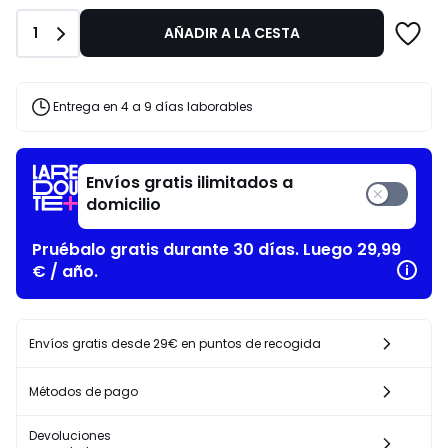
Primavera-
€
Verano
30%
Cantidad
1
AÑADIR A LA CESTA
descuento
aplicado.
Entrega en 4 a 9 días laborables
Envíos gratis ilimitados a
domicilio
Pruébalo gratis durante 30 días. Luego 29,99
€ / año.
Envíos gratis desde 29€ en puntos de recogida
Métodos de pago
Devoluciones