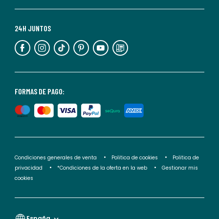
momento.
Para
más
24H JUNTOS
información,
puedes
consultar
nuestra
<2>política
FORMAS DE PAGO:
de
privacidad</2>.
Condiciones generales de venta
Politica de cookies
Politica de
privacidad
*Condiciones de la oferta en la web
Gestionar mis
cookies
España