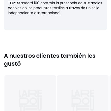
Cuidados
TEX® Standard 100 controla la presencia de sustancias
• Lavable a 30 ºC
nocivas en los productos textiles a través de un sello
independiente e internacional.
Dimensiones
• 60 x 40 cm
Colores
Rojo/Coral, Jaune/Absinthe, Burdeos/amarillo
Tallas
60 x 40 cm
A nuestros clientes también les
gustó