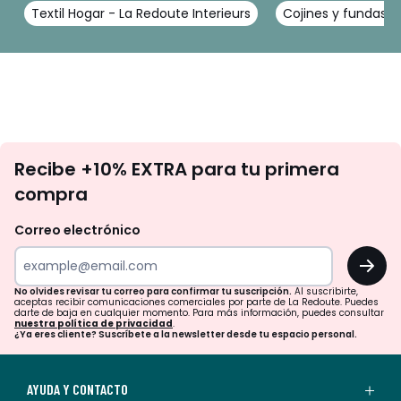
Textil Hogar - La Redoute Interieurs
Cojines y fundas de
No
Recibe +10% EXTRA para tu primera
te
compra
olvides
revisar
Correo electrónico
tu
OK
correo
para
No olvides revisar tu correo para confirmar tu suscripción.
Al suscribirte,
aceptas recibir comunicaciones comerciales por parte de La Redoute. Puedes
confirmar
darte de baja en cualquier momento. Para más información, puedes consultar
nuestra política de privacidad
.
tu
¿Ya eres cliente? Suscríbete a la newsletter desde tu espacio personal.
suscripción.
Al
AYUDA Y CONTACTO