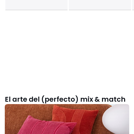
El arte del (perfecto) mix & match
Inspírate
con
nuestra
colección