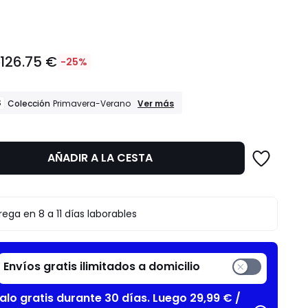
dad
126.75 €
€
-25%
REBAJAS
S
Ver más
Colección
Primavera-Verano
Colección
Primavera-
Verano
AÑADIR A LA CESTA
to
rega en 8 a 11 días laborables
Envíos gratis ilimitados a domicilio
alo gratis durante 30 días. Luego 29,99 € /