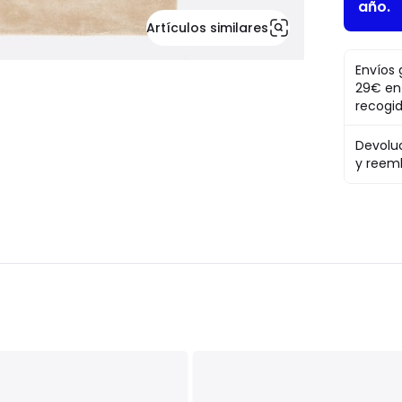
año.
Artículos similares
Envíos 
29€ en
recogi
Devolu
y reem