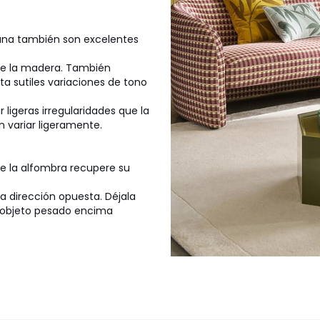
lana también son excelentes
 de la madera. También
nta sutiles variaciones de tono
ligeras irregularidades que la
 variar ligeramente.
e la alfombra recupere su
a dirección opuesta. Déjala
n objeto pesado encima
que se quita con el tiempo.
a en un sentido u otro para
ebido a las pasadas sucesivas)