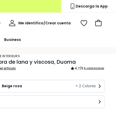
Descarga la App
Mi
Me identifico/Crear cuenta
i
Ver
Ir
cuenta
spacio
mis
a
a
favoritos
la
Business
edoute
cesta
E INTERIEURS
bra de lana y viscosa, Duoma
el artículo
4,7
/5
6 valoraciones
Beige rosa
+
2
Colores