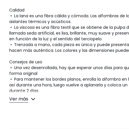
Calidad
• La lana es una fibra cálida y cómoda. Las alfombras de 
aislantes térmicos y acústicos.
• La viscosa es una fibra textil que se obtiene de la pulpa
llamada seda artificial, es lisa, brillante, muy suave y prese
en función de la luz y el sentido del terciopelo.
• Trenzada a mano, cada pieza es única y puede presentar 
hacen más auténtica. Los colores y las dimensiones pueden
Consejos de uso
• Una vez desenrollada, hay que esperar unos días para qu
forma original
• Para mantener los bordes planos, enrolla la alfombra en l
así durante una hora, luego vuelve a aplanarla y coloca u
durante 2 días.
• Cuando es nueva, la alfombra puede desprender un olor 
Ver más
Ventila regularmente la habitación para atenuarlo.
• Para conservar su aspecto, gire regularmente su alfombr
minimizar el desgaste localizado en los mismos lugares (d
y la pérdida de color debida a la luz regular.