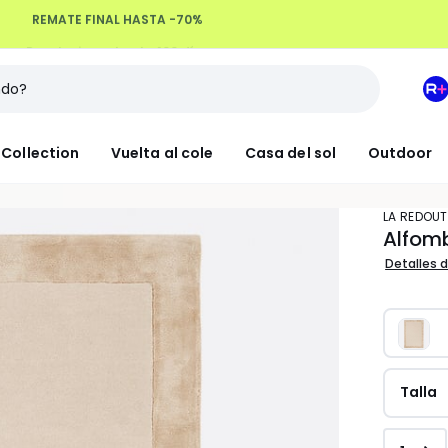
Devoluciones hasta 100 días
M
e
L
Collection
Vuelta al cole
Casa del sol
Outdoor
R
+
LA REDOUT
Alfom
Detalles d
Talla