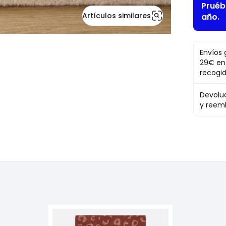
Pruéb
Artículos similares
año.
Envíos 
29€ en
recogi
Devolu
y reem