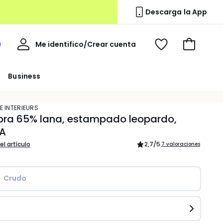
Descarga la App
Mi
Me identifico/Crear cuenta
i
Ver
Ir
cuenta
spacio
mis
a
a
favoritos
la
Business
edoute
cesta
E INTERIEURS
bra 65% lana, estampado leopardo,
A
el artículo
2,7
/5
7 valoraciones
Crudo