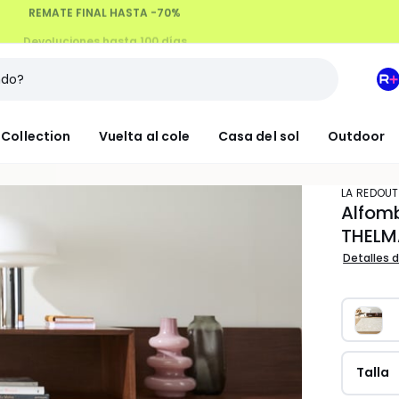
Devoluciones hasta 100 días
M
e
L
Collection
Vuelta al cole
Casa del sol
Outdoor
R
+
LA REDOUT
Alfom
THELM
Detalles d
Talla