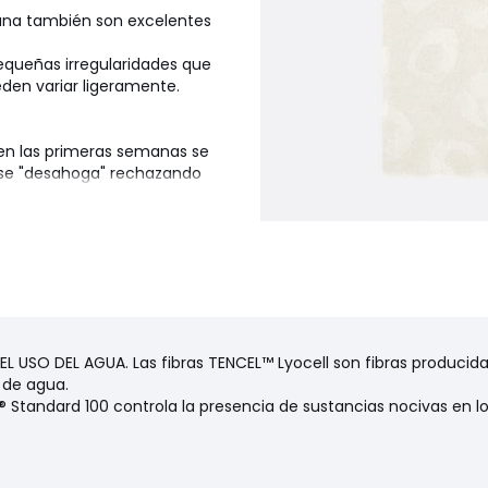
lana también son excelentes
equeñas irregularidades que
eden variar ligeramente.
 en las primeras semanas se
a se "desahoga" rechazando
 con la mano y, sobre todo,
 de las fibras y arrancarlas.
ramente durante el primer
izar el cepillo..
o y limpio.
 USO DEL AGUA. Las fibras TENCEL™ Lyocell son fibras producida
 de agua.
 Standard 100 controla la presencia de sustancias nocivas en l