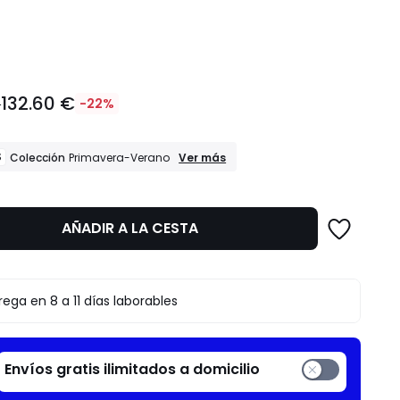
dad
132.60 €
€
-22%
REBAJAS
S
Ver más
Colección
Primavera-Verano
Colección
Primavera-
Verano
AÑADIR A LA CESTA
to
rega en 8 a 11 días laborables
Envíos gratis ilimitados a domicilio