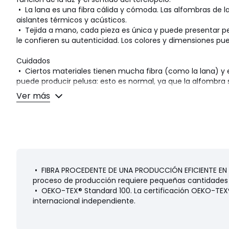
• La lana es una fibra cálida y cómoda. Las alfombras de 
aislantes térmicos y acústicos.
• Tejida a mano, cada pieza es única y puede presentar p
le confieren su autenticidad. Los colores y dimensiones pu
Cuidados
• Ciertos materiales tienen mucha fibra (como la lana) y
puede producir pelusa: esto es normal, ya que la alfombr
sus fibras sobrantes. Retira siempre que puedas las pelusas
Ver más
no utilices el aspirador en modo cepillado ya que puede tirar
Este desborrado irá atenuándose con el paso del tiempo.
• Para el mantenimiento, se recomienda aspirar muy lige
mes y después aspirar sin fregar demasiado, y siempre sin util
• Compatible con robots aspiradores : no
• Limpiar las manchas inmediatamente con un trapo mojad
• Se recomienda el lavado en seco.
• FIBRA PROCEDENTE DE UNA PRODUCCIÓN EFICIENTE EN EL
proceso de producción requiere pequeñas cantidades
Dimensiones
• OEKO-TEX® Standard 100. La certificación OEKO-TEX®
• Ancho 120 x Largo 170 cm
internacional independiente.
• Ancho 160 x Largo 230 cm
• Ancho 200 x largo 290 cm