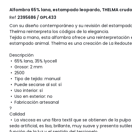
Alfombra 65% lana, estampado leopardo, THELMA crud
Ref
2395686 / GPL433
Con su diseño contemporáneo y su revisión del estampado
Thelma reinterpreta los códigos de la elegancia.
Tejida a mano, esta alfombra ofrece una reinterpretación 
estampado animal. Thelma es una creación de La Redoute I
Descripción
• 65% lana, 35% lyocell
• Grosor: 2 mm
• 2500
• Tipo de tejido: manual
• Puede secarse al sol: sí
• Uso interior: sí
• Uso en exterior: no
• Fabricación artesanal
?
Calidad
• La viscosa es una fibra textil que se obtienen de la pu
seda artificial, es lisa, brillante, muy suave y presenta suti
función de la luz y el sentido del terciopelo.