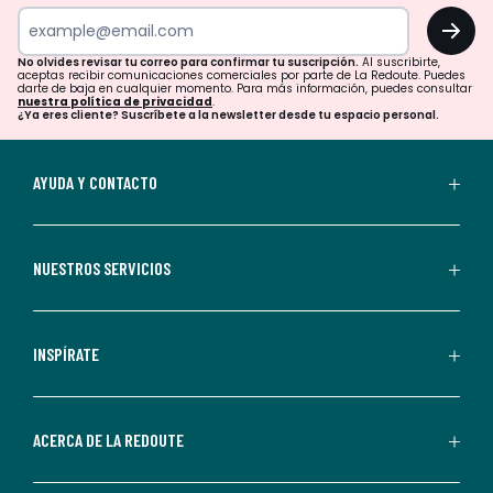
tu
OK
correo
para
No olvides revisar tu correo para confirmar tu suscripción.
Al suscribirte,
aceptas recibir comunicaciones comerciales por parte de La Redoute. Puedes
confirmar
darte de baja en cualquier momento. Para más información, puedes consultar
nuestra política de privacidad
.
tu
¿Ya eres cliente? Suscríbete a la newsletter desde tu espacio personal.
suscripción.
Al
AYUDA Y CONTACTO
suscribirte,
aceptas
recibir
NUESTROS SERVICIOS
comunicaciones
comerciales
personalizadas
INSPÍRATE
por
parte
de
ACERCA DE LA REDOUTE
La