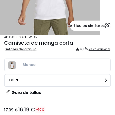
Artículos similares
ADIDAS SPORTSWEAR
Camiseta de manga corta
Detalles del artículo
4,8
/5
26 valoraciones
Blanco
Talla
Guía de tallas
16.19
16.19 €
€
17.99 €
-10%
en