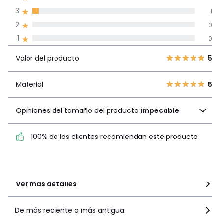
3
1
Reseñas 100% certificadas,
2
0
Compromiso La Redoute
1
0
Valor del
5
22
5
producto
Valor del producto
5
4
3
3
1
Material
5
Material
5
2
0
Opiniones del tamaño
1
0
Opiniones del tamaño del producto
impecable
del producto
impecable
100% de los clientes recomiendan este producto
100% de los clientes
recomiendan este producto
Ver más detalles
De más reciente a más antigua