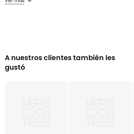
Ver más
• Para su cuidado, te recomendamos seguir los consejos
indicados en la etiqueta
Colores
Blanco
Tallas
120/126 cm (7/8 años), 132/138 cm (9/10 años),
144/150 cm (11/12 años), 153/156 cm (13/14 años), 159/162
cm (15/16 años)
A nuestros clientes también les
gustó