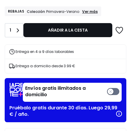
lugar
de
REBAJAS
REBAJAS
Ver más
Colección
Primavera-Verano
Colección
17.99
Primavera-
€
Verano
10%
Cantidad
1
AÑADIR A LA CESTA
descuento
aplicado.
Entrega en 4 a 9 días laborables
Entrega a domicilio desde
3.99 €
Envíos gratis ilimitados a
domicilio
Pruébalo gratis durante 30 días. Luego 29,99
€ / año.