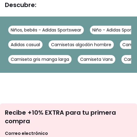
Descubre:
Niños, bebés - Adidas Sportswear
Niño - Adidas Sports
Adidas casual
Camisetas algodón hombre
Camis
Camiseta gris manga larga
Camiseta Vans
Camis
No
Recibe +10% EXTRA para tu primera
te
compra
olvides
revisar
Correo electrónico