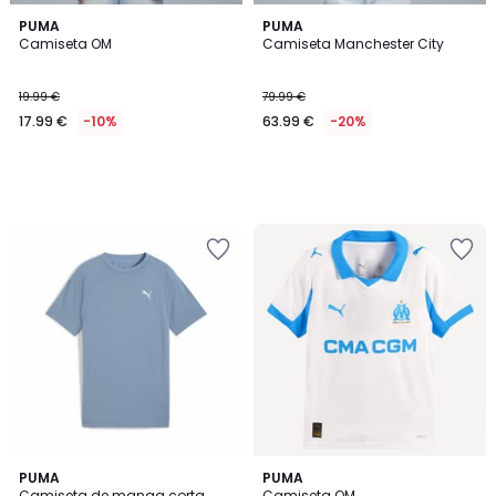
PUMA
PUMA
Camiseta OM
Camiseta Manchester City
19.99 €
79.99 €
17.99 €
-10%
63.99 €
-20%
PUMA
PUMA
Camiseta de manga corta
Camiseta OM