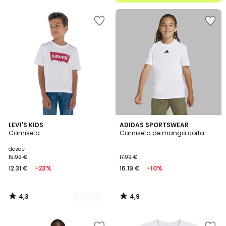
4,3
4,9
3
LEVI'S KIDS
ADIDAS SPORTSWEAR
/ 5
/ 5
Camiseta
Camiseta de manga corta
Colores
desde
15.99 €
17.99 €
12.31 €
-23%
16.19 €
-10%
4,3
4,9
/
/
5
5