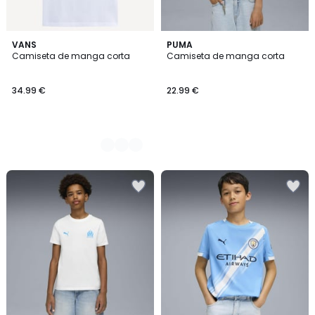
2
VANS
PUMA
Camiseta de manga corta
Camiseta de manga corta
Colores
34.99 €
22.99 €