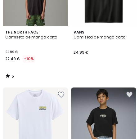
5
THE NORTH FACE
VANS
/
Camiseta de manga corta
Camiseta de manga corta
5
24.99 €
24.99 €
22.49 €
-10%
5
/
5