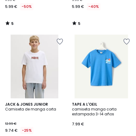
5.99 €
-50%
5.99 €
-40%
5
5
/
/
5
5
3
JACK & JONES JUNIOR
2
TAPE A L'OEIL
Camiseta de manga corta
camiseta manga corta
Colores
Colores
estampada 3-14 años
12.99 €
7.99 €
9.74 €
-25%