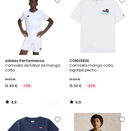
4,9
4,9
3
adidas Performance
CONVERSE
/ 5
/ 5
Camiseta de fútbol de manga
Camiseta manga corta,
Colores
corta
logotipo pecho
14.99 €
19.99 €
13.49 €
-10%
15.39 €
-23%
4,9
4,9
/
/
5
5