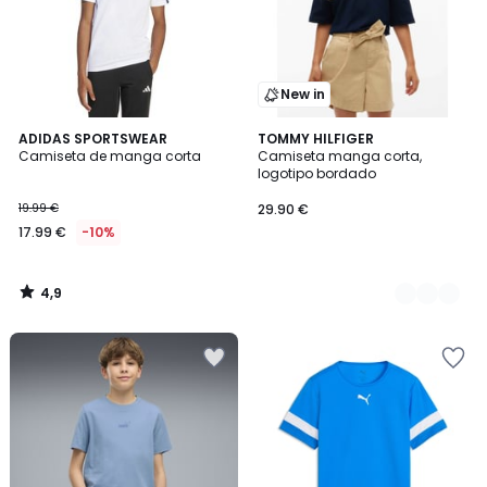
New in
4,9
ADIDAS SPORTSWEAR
2
TOMMY HILFIGER
/ 5
Camiseta de manga corta
Camiseta manga corta,
Colores
logotipo bordado
19.99 €
29.90 €
17.99 €
-10%
4,9
/
5