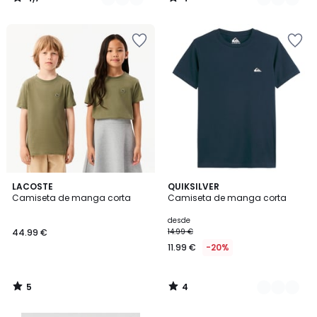
/
/
5
5
5
4
LACOSTE
3
QUIKSILVER
/
/
Camiseta de manga corta
Camiseta de manga corta
Colores
5
5
desde
44.99 €
14.99 €
11.99 €
-20%
5
4
/
/
5
5