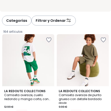
Categorías
Filtrar y Ordenar
164 artículos
5
5
LA REDOUTE COLLECTIONS
4
LA REDOUTE COLLECTIONS
/
/
Camiseta oversize, cuello
Camiseta oversize de punto
Colores
5
5
redondo y manga corta, con
grueso con detalle bordado
5.84
mensaje y estampado foral
desde
12.99 €
9.99 €
€