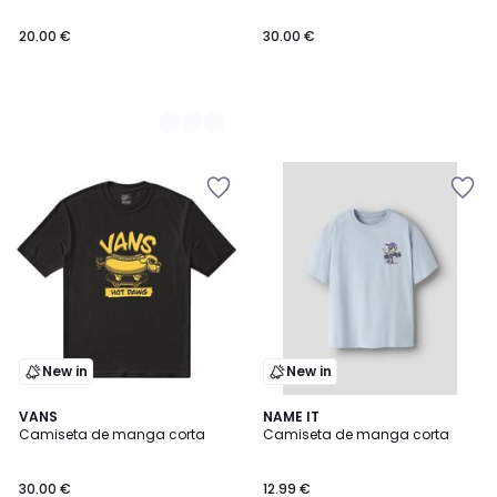
20.00 €
30.00 €
New in
New in
VANS
2
NAME IT
Camiseta de manga corta
Camiseta de manga corta
Colores
30.00 €
12.99 €