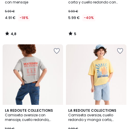
5
con mensaje
corta y cuello redondo con
motivo de sol
5.99 €
9.99 €
4.91 €
-18%
5.99 €
-40%
4,8
5
/
/
5
5
5
5
LA REDOUTE COLLECTIONS
LA REDOUTE COLLECTIONS
/
/
Camiseta oversize con
Camiseta oversize, cuello
5
5
mensaje, cuello redondo,
redondo y manga corta,
manga corta
estampado en la parte
delantera y trasera
11.99 €
9.99 €