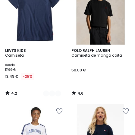
4,2
4,6
5
LEVI'S KIDS
POLO RALPH LAUREN
/ 5
/ 5
Camiseta
Camiseta de manga corta
Colores
desde
17.99 €
50.00 €
13.49 €
-25%
4,2
4,6
/
/
5
5