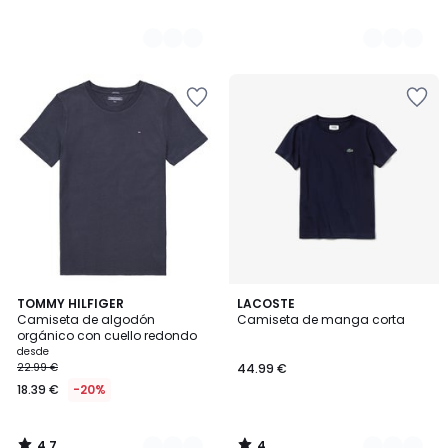
4,7
4
4
TOMMY HILFIGER
2
LACOSTE
/ 5
/
Camiseta de algodón
Camiseta de manga corta
Colores
Colores
5
orgánico con cuello redondo
desde
22.99 €
44.99 €
18.39 €
-20%
4,7
4