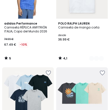
5
4,1
adidas Performance
7
POLO RALPH LAUREN
/
/ 5
Camiseta RÉPLICA ANFITRIÓN
Camiseta de manga corta
Colores
5
ITALIA, Copa del Mundo 2026
desde
74.99 €
36.99 €
67.49 €
-10%
5
4,1
/
/
5
5