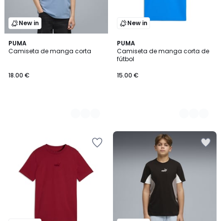
New in
New in
4
PUMA
3
PUMA
Camiseta de manga corta
Camiseta de manga corta de
Colores
Colores
fútbol
18.00 €
15.00 €