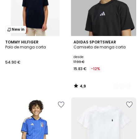
New in
4,9
TOMMY HILFIGER
2
ADIDAS SPORTSWEAR
/ 5
Polo de manga corta
Camiseta de manga corta
Colores
desde
54.90 €
17.99 €
15.83 €
-12%
4,9
/
5