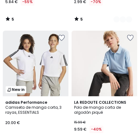
5.84 €
-55%
2.99 €
-70%
en
lugar
de
5
5
12.99
/
/
5
5
€
55%
descuento
aplicado.
New in
4,9
4,9
adidas Performance
3
LA REDOUTE COLLECTIONS
/ 5
/ 5
Camiseta de manga corta, 3
Polo de manga corta de
Colores
rayas, ESSENTIALS
algodón piqué
20.00 €
15.99 €
9.59 €
-40%