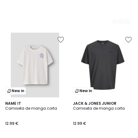
New in
New in
2
NAME IT
2
JACK & JONES JUNIOR
Camiseta de manga corta
Camiseta de manga corta
Colores
Colores
12.99 €
12.99 €