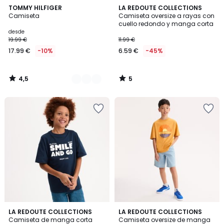
4,5
5
4
TOMMY HILFIGER
LA REDOUTE COLLECTIONS
/ 5
/
Camiseta
Camiseta oversize a rayas con
Colores
5
cuello redondo y manga corta
desde
19.99 €
11.99 €
17.99 €
-10%
6.59 €
-45%
4,5
5
/
/
5
5
4,8
5
LA REDOUTE COLLECTIONS
LA REDOUTE COLLECTIONS
/ 5
/
Camiseta de manga corta
Camiseta oversize de manga