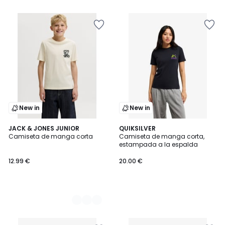
New in
New in
2
JACK & JONES JUNIOR
QUIKSILVER
Camiseta de manga corta
Camiseta de manga corta,
Colores
estampada a la espalda
12.99 €
20.00 €