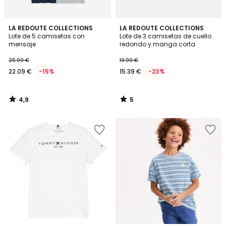
4,9
5
LA REDOUTE COLLECTIONS
LA REDOUTE COLLECTIONS
/ 5
/
Lote de 5 camisetas con
Lote de 3 camisetas de cuello
5
mensaje
redondo y manga corta
25.99 €
19.99 €
22.09 €
-15%
15.39 €
-23%
4,9
5
/
/
5
5