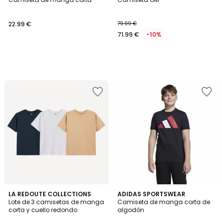
22.99 €
79.99 €
71.99 €
-10%
4,9
2
LA REDOUTE COLLECTIONS
ADIDAS SPORTSWEAR
/ 5
Lote de 3 camisetas de manga
Camiseta de manga corta de
Colores
corta y cuello redondo
algodón