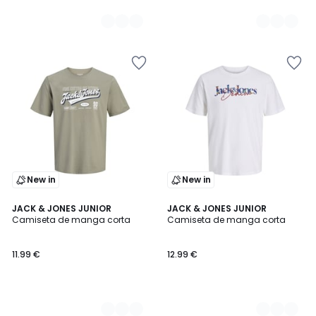
New in
New in
3
JACK & JONES JUNIOR
3
JACK & JONES JUNIOR
Camiseta de manga corta
Camiseta de manga corta
Colores
Colores
11.99 €
12.99 €