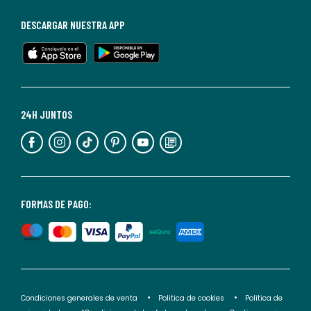
de
baja
DESCARGAR NUESTRA APP
en
cualquier
momento.
Para
más
24H JUNTOS
información,
puedes
consultar
nuestra
<2>política
FORMAS DE PAGO:
de
privacidad</2>.
Condiciones generales de venta
Politica de cookies
Politica de