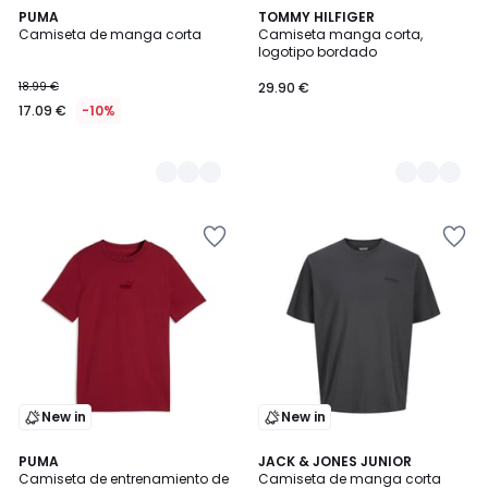
4
PUMA
2
TOMMY HILFIGER
Camiseta de manga corta
Camiseta manga corta,
Colores
Colores
logotipo bordado
18.99 €
29.90 €
17.09 €
-10%
New in
New in
PUMA
2
JACK & JONES JUNIOR
Camiseta de entrenamiento de
Camiseta de manga corta
Colores