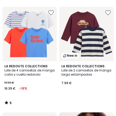
5
5
en
lugar
de
12.99
€
20%
descuento
aplicado.
New in
5
LA REDOUTE COLLECTIONS
LA REDOUTE COLLECTIONS
/
Lote de 4 camisetas de manga
Lote de 2 camisetas de manga
5
corta y cuello redondo
larga estampadas
19.99 €
7.99 €
16.39 €
-18%
5
/
5