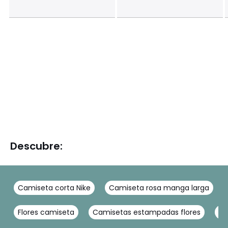
Descubre:
Camiseta corta Nike
Camiseta rosa manga larga
Flores camiseta
Camisetas estampadas flores
Ca