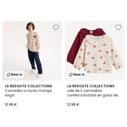
New in
New in
LA REDOUTE COLLECTIONS
LA REDOUTE COLLECTIONS
Camiseta a rayas, manga
Lote de 2 camisetas
larga
confeccionadas en gasa de
algodón con forma de blusa,
de manga larga y con cuell
12.99 €
12.99 €