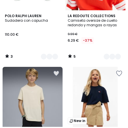
3
5
2
POLO RALPH LAUREN
2
LA REDOUTE COLLECTIONS
/
/
Sudadera con capucha
Camiseta oversize de cuello
Colores
Colores
5
5
redondo y mangas a rayas
110.00 €
9.99 €
6.29 €
-37%
3
5
/
/
5
5
New in