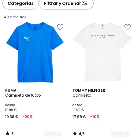
à
à
Categorías
Filtrar y Ordenar
gauche
droite
40 artículos
5
4,5
5
PUMA
4
TOMMY HILFIGER
/
/ 5
Camiseta de fútbol
Camiseta
Colores
Colores
5
Precio
desde
desde
12.99 €
19.99 €
a
10.39 €
-20%
17.99 €
-10%
partir
de
10.39
5
4,5
€
/
/