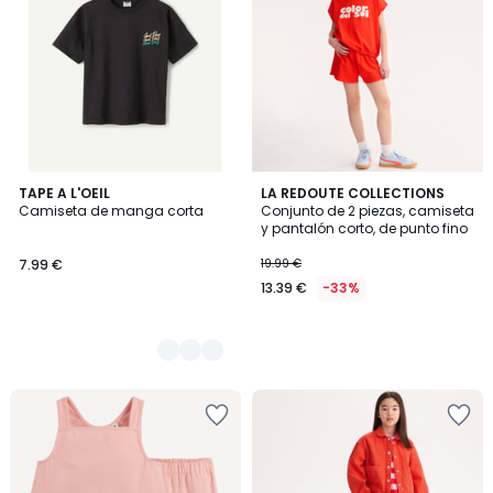
2
TAPE A L'OEIL
LA REDOUTE COLLECTIONS
Camiseta de manga corta
Conjunto de 2 piezas, camiseta
Colores
y pantalón corto, de punto fino
7.99 €
19.99 €
13.39 €
-33%