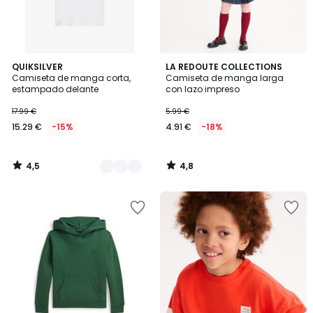
4,5
4,8
3
QUIKSILVER
LA REDOUTE COLLECTIONS
/ 5
/ 5
Camiseta de manga corta,
Camiseta de manga larga
Colores
estampado delante
con lazo impreso
17.99 €
5.99 €
15.29 €
-15%
4.91 €
-18%
4,5
4,8
/
/
5
5