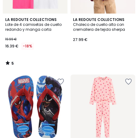
5
LA REDOUTE COLLECTIONS
LA REDOUTE COLLECTIONS
/
Lote de 4 camisetas de cuello
Chaleco de cuello alto con
5
redondo y manga corta
cremallera de tejido sherpa
19.99 €
27.99 €
16.39 €
-18%
5
/
5