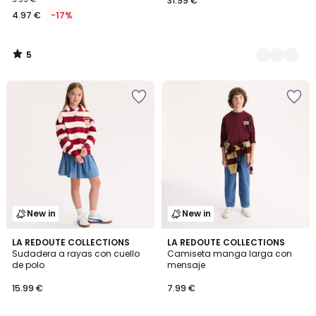
31.99 €
4.97 €
-17%
5
/
5
New in
New in
LA REDOUTE COLLECTIONS
LA REDOUTE COLLECTIONS
Sudadera a rayas con cuello
Camiseta manga larga con
de polo
mensaje
15.99 €
7.99 €