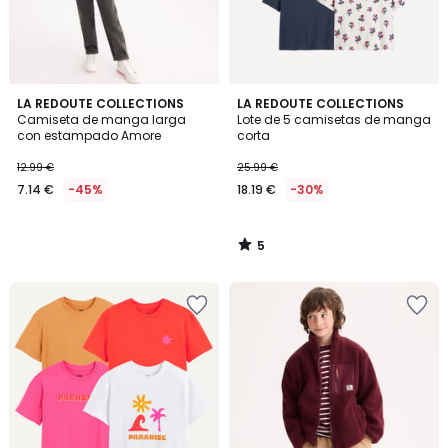
5
LA REDOUTE COLLECTIONS
LA REDOUTE COLLECTIONS
/
Camiseta de manga larga
Lote de 5 camisetas de manga
5
con estampado Amore
corta
12.99 €
25.99 €
7.14 €
-45%
18.19 €
-30%
5
/
5