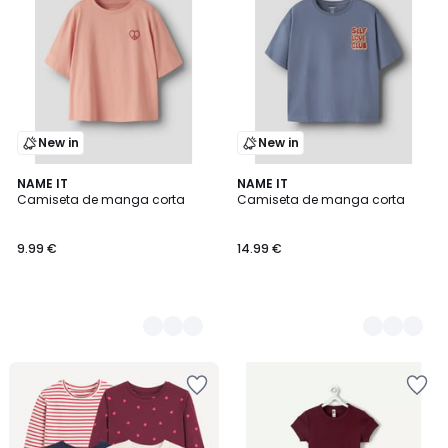
New in
New in
2
NAME IT
2
NAME IT
Camiseta de manga corta
Camiseta de manga corta
Colores
Colores
9.99 €
14.99 €