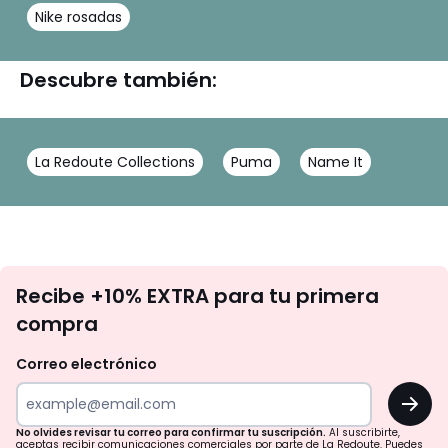
Nike rosadas
Descubre también:
La Redoute Collections
Puma
Name It
No
Recibe +10% EXTRA para tu primera
te
compra
olvides
revisar
Correo electrónico
tu
OK
correo
para
No olvides revisar tu correo para confirmar tu suscripción.
Al suscribirte,
aceptas recibir comunicaciones comerciales por parte de La Redoute. Puedes