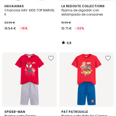
3,5
HAVAIANAS
LA REDOUTE COLLECTIONS
/ 5
Chanclas HAV. KIDS TOP MARVEL
Pijama de algodón con
II
estampado de corazones
22.99 €
15.99 €
19.54 €
-15%
10.71 €
-33%
3,5
/
5
5
5
SPIDER-MAN
PAT PATROUILLE
/
/
Pijama corto Spidey
Pijama corto Patrulla Canina