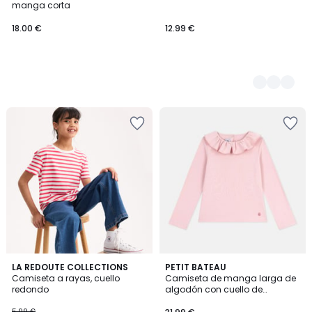
manga corta
18.00 €
12.99 €
5
LA REDOUTE COLLECTIONS
2
PETIT BATEAU
/
Camiseta a rayas, cuello
Camiseta de manga larga de
Colores
5
redondo
algodón con cuello de
volantes
5.99 €