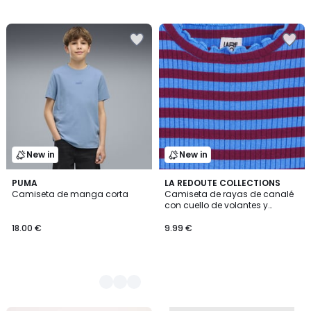
New in
New in
4
PUMA
LA REDOUTE COLLECTIONS
Camiseta de manga corta
Camiseta de rayas de canalé
Colores
con cuello de volantes y
manga larga
18.00 €
9.99 €