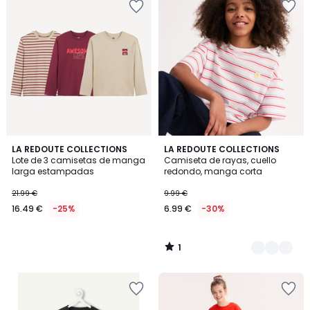
1
LA REDOUTE COLLECTIONS
2
LA REDOUTE COLLECTIONS
/
Lote de 3 camisetas de manga
Camiseta de rayas, cuello
Colores
5
larga estampadas
redondo, manga corta
21.99 €
9.99 €
16.49 €
-25%
6.99 €
-30%
1
/
5