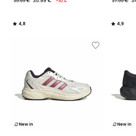
35.99 €
3
39.99 €
-10%
37.99 €
4,8
4,9
/
/
5
5
New in
New in