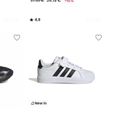
34.19 €
37.99 €
-10%
4,9
/
5
New in