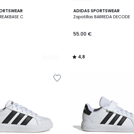
2
4,8
PORTSWEAR
ADIDAS SPORTSWEAR
Colores
/ 5
BREAKBASE C
Zapatillas BARREDA DECODE
55.00 €
4,8
/
5