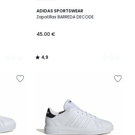
2
4,9
ADIDAS SPORTSWEAR
Colores
/ 5
Zapatillas BARREDA DECODE
45.00 €
4,9
/
5