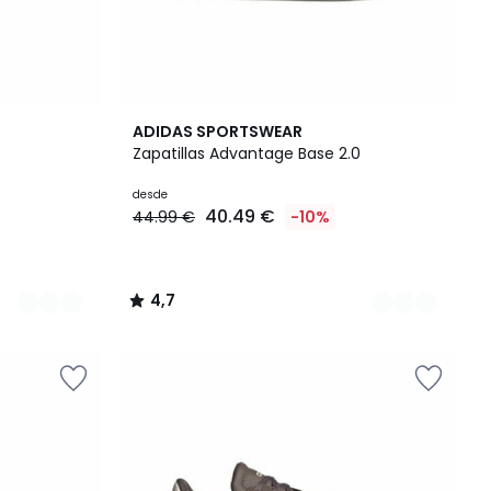
4
4,7
ADIDAS SPORTSWEAR
Colores
/ 5
Zapatillas Advantage Base 2.0
desde
40.49 €
44.99 €
-10%
4,7
/
5