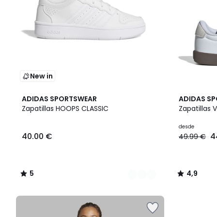
New in
2
5
3
4,9
ADIDAS SPORTSWEAR
ADIDAS S
Colores
/
Colores
/ 5
Zapatillas HOOPS CLASSIC
Zapatillas 
5
desde
40.00 €
4
49.99 €
5
4,9
/
/
5
5