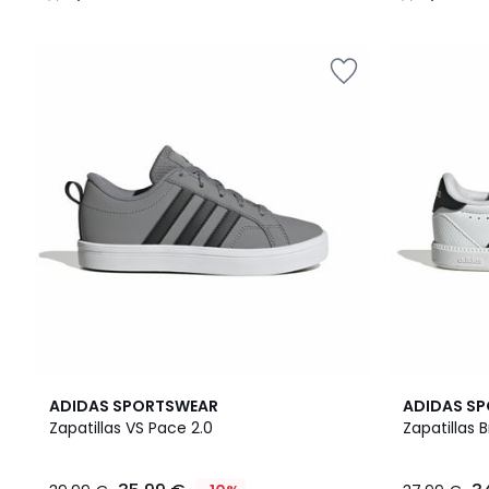
/
/
5
5
4,8
4,9
ADIDAS SPORTSWEAR
ADIDAS S
/ 5
/ 5
Zapatillas VS Pace 2.0
Zapatillas 