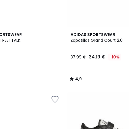
2
4,9
PORTSWEAR
ADIDAS SPORTSWEAR
Colores
/ 5
STREETTALK
Zapatillas Grand Court 2.0
34.19 €
37.99 €
-10%
4,9
/
5