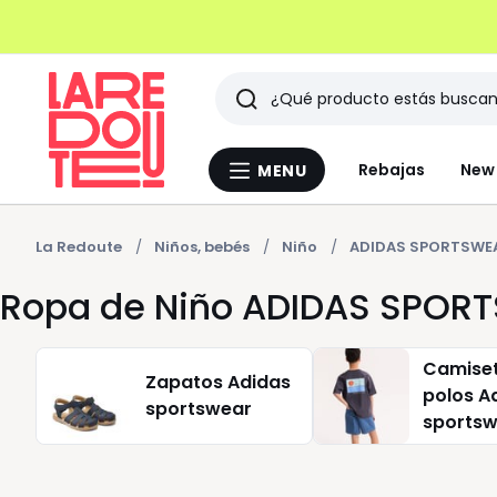
Buscar
Últimos
Rebajas
New 
MENU
Menu
artículos
La
Redoute
vistos
La Redoute
Niños, bebés
Niño
ADIDAS SPORTSWE
Ropa de Niño ADIDAS SPOR
Camiset
Zapatos Adidas
polos A
sportswear
sports