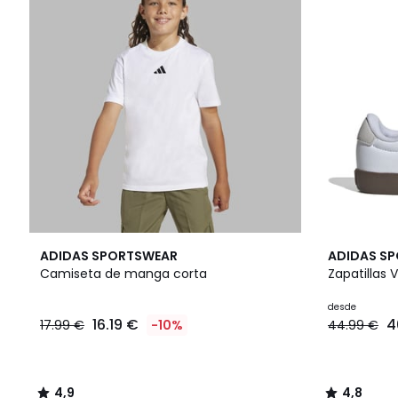
4,9
3
4,8
ADIDAS SPORTSWEAR
ADIDAS S
/ 5
Colores
/ 5
Camiseta de manga corta
Zapatillas 
desde
16.19 €
4
17.99 €
-10%
44.99 €
4,9
4,8