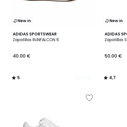
New in
New in
2
5
4,7
ADIDAS SPORTSWEAR
ADIDAS S
Colores
/
/ 5
Zapatillas RUNFALCON 6
Zapatillas 
5
40.00 €
50.00 €
5
4,7
/
/
5
5