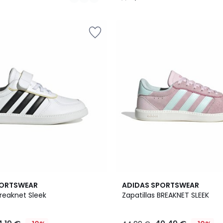
/
5
2
4,5
PORTSWEAR
ADIDAS SPORTSWEAR
Colores
/ 5
Breaknet Sleek
Zapatillas BREAKNET SLEEK