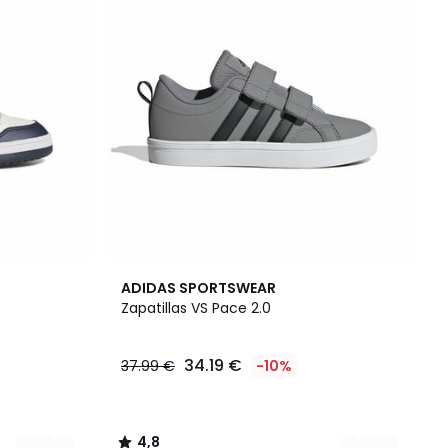
2
4,8
ADIDAS SPORTSWEAR
Colores
/ 5
Zapatillas VS Pace 2.0
34.19 €
37.99 €
-10%
4,8