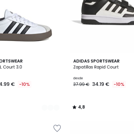
2
4,8
PORTSWEAR
ADIDAS SPORTSWEAR
Colores
/ 5
VL Court 3.0
Zapatillas Rapid Court
desde
4.99 €
34.19 €
-10%
37.99 €
-10%
4,8
/
5