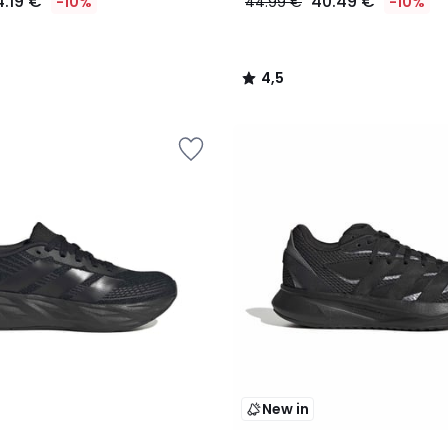
4.19 €
40.49 €
-10%
44.99 €
-10%
4,5
/
5
New in