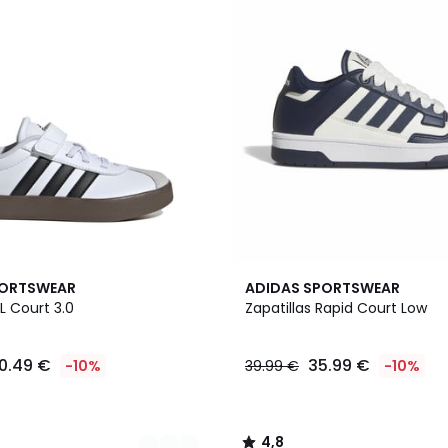
3
4,8
PORTSWEAR
ADIDAS SPORTSWEAR
Colores
/ 5
VL Court 3.0
Zapatillas Rapid Court Low
0.49 €
35.99 €
-10%
39.99 €
-10%
4,8