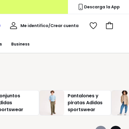
Descarga la App
Mi
Me identifico/Crear cuenta
i
Ver
Ir
cuenta
spacio
mis
a
a
favoritos
la
s
Business
edoute
cesta
onjuntos
Pantalones y
didas
piratas Adidas
portswear
sportswear