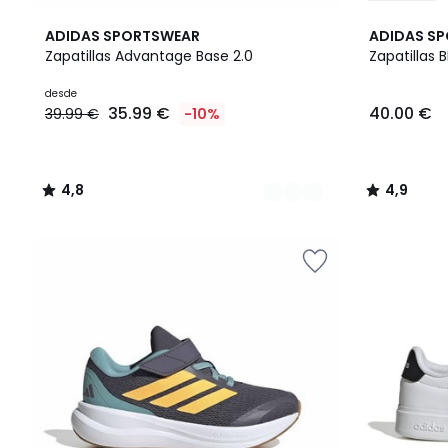
4
4,8
2
4,9
ADIDAS SPORTSWEAR
ADIDAS S
Colores
/ 5
Colores
/ 5
Zapatillas Advantage Base 2.0
Zapatillas 
Precio
desde
35.99 €
40.00 €
39.99 €
-10%
a
partir
de
35.99
4,8
4,9
€
/
/
en
5
5
lugar
de
39.99
€
10%
descuento
aplicado.