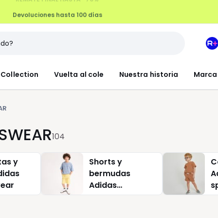
Devoluciones hasta 100 días
M
e
L
Collection
Vuelta al cole
Nuestra historia
Marca
R
+
AR
TSWEAR
104
as y
Shorts y
C
didas
bermudas
A
wear
Adidas
s
sportswear