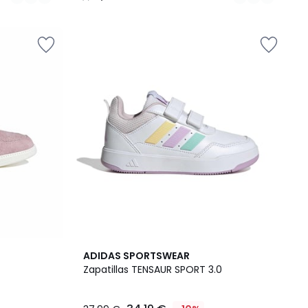
/
5
5
4,9
ADIDAS SPORTSWEAR
Colores
/ 5
Zapatillas TENSAUR SPORT 3.0