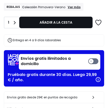
de
2.09
REBAJAS
REBAJAS
Ver más
Colección
Primavera-Verano
Colección
€
Primavera-
en
Verano
lugar
Cantidad
1
AÑADIR A LA CESTA
de
6.99
€
Entrega en 4 a 9 días laborables
70%
descuento
aplicado.
Envíos gratis ilimitados a
domicilio
Pruébalo gratis durante 30 días. Luego 29,99
€ / año.
Envíos gratis desde 29€ en puntos de recogida