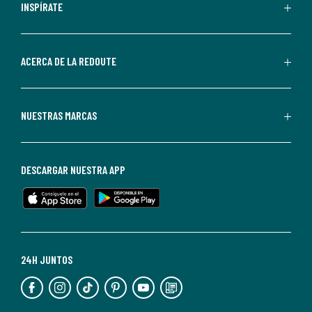
personalizadas
INSPÍRATE
por
parte
de
ACERCA DE LA REDOUTE
La
Redoute.
Puedes
NUESTRAS MARCAS
darte
de
baja
DESCARGAR NUESTRA APP
en
cualquier
momento.
Para
más
24H JUNTOS
información,
puedes