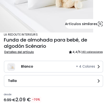
Artículos similares
LA REDOUTE INTERIEURS
Funda de almohada para bebé, de
algodón Scénario
Detalles del artículo
4,4
/5
140 valoraciones
Blanco
+
4
Colores
Talla
Precio
desde
2.09 €
a
6.99 €
-70%
partir