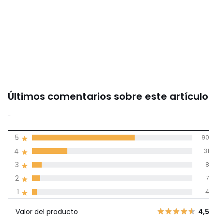
Últimos comentarios sobre este artículo
4,4
5
90
(140)
de promedio
4
31
3
8
Reseñas 100% certificadas,
2
7
Compromiso La Redoute
1
4
Valor del
5
90
4,5
producto
Valor del producto
4,5
4
31