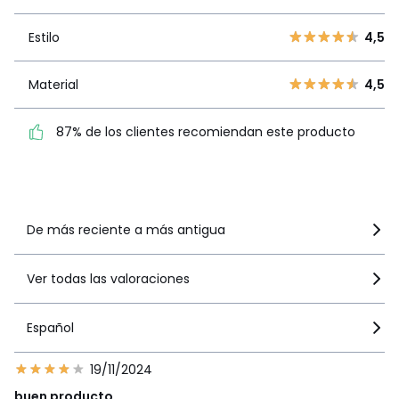
3
8
Estilo
4,5
Estilo
4,5
2
7
1
4
Material
4,5
Material
4,5
87% de los clientes
87% de los clientes recomiendan este producto
recomiendan este producto
Ver más detalles
De más reciente a más antigua
Ver todas las valoraciones
Español
19/11/2024
buen producto