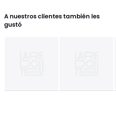
• 40 x 60 cm
A nuestros clientes también les
gustó
Información sobre origen y proceso de fabricación
• Origen de fabricación (tejido, teñido, sastrería): Pakistán
Colores
Blanco, Gris Perla, Beige Guijarro, Verde Claro,
Azul Pastel
Tallas
35 x 45 cm, 40 x 60 cm