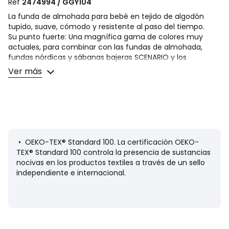
Ref
2474994 / GGY104
La funda de almohada para bebé en tejido de algodón
tupido, suave, cómodo y resistente al paso del tiempo.
Su punto fuerte: Una magnífica gama de colores muy
actuales, para combinar con las fundas de almohada,
fundas nórdicas y sábanas bajeras SCENARIO y los
estampados de la colección.
Ver más
Descripción
• 100 % algodón
• 144 hilos
• La funda de almohada se vende por unidad
Cuidados
• OEKO-TEX® Standard 100. La certificación OEKO-
• Temperatura de lavado 60°
TEX® Standard 100 controla la presencia de sustancias
• Al lavar la ropa a 40º en lugar de 60º, se reduce el
nocivas en los productos textiles a través de un sello
consumo de energía
independiente e internacional.
• Excelente mantenimiento de los colores lavado tras
lavado
Dimensiones
• 35 x 45 cm