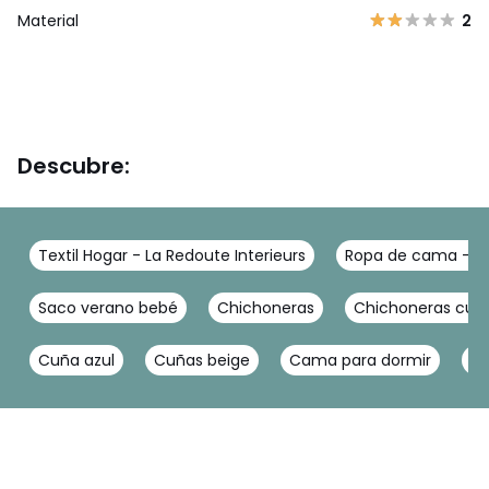
Material
2
Descubre:
Textil Hogar - La Redoute Interieurs
Ropa de cama - La
Saco verano bebé
Chichoneras
Chichoneras cun
Cuña azul
Cuñas beige
Cama para dormir
Pl