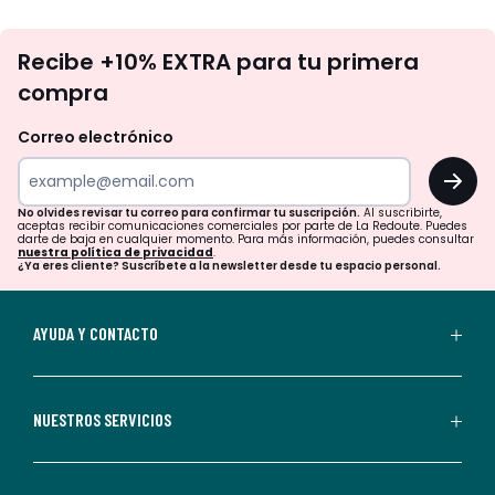
No
Recibe +10% EXTRA para tu primera
te
compra
olvides
revisar
Correo electrónico
tu
OK
correo
para
No olvides revisar tu correo para confirmar tu suscripción.
Al suscribirte,
aceptas recibir comunicaciones comerciales por parte de La Redoute. Puedes
confirmar
darte de baja en cualquier momento. Para más información, puedes consultar
nuestra política de privacidad
.
tu
¿Ya eres cliente? Suscríbete a la newsletter desde tu espacio personal.
suscripción.
Al
AYUDA Y CONTACTO
suscribirte,
aceptas
recibir
NUESTROS SERVICIOS
comunicaciones
comerciales