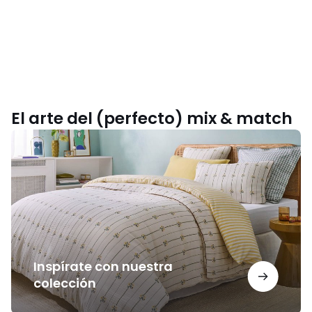
El arte del (perfecto) mix & match
Inspírate
con
nuestra
colección
Inspírate con nuestra
colección