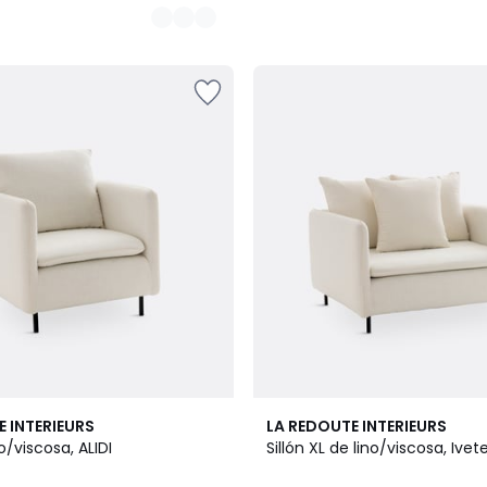
3
E INTERIEURS
LA REDOUTE INTERIEURS
Colores
no/viscosa, ALIDI
Sillón XL de lino/viscosa, Ivet