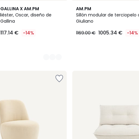
8
GALLINA X AM.PM
AM.PM
Colores
oliéster, Oscar, diseño de
Sillón modular de terciopelo c
Gallina
Giuliano
1117.14 €
1005.34 €
-14%
1169.00 €
-14%