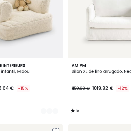
2
5
E INTERIEURS
AM.PM
Colores
/
 infantil, Midou
Sillón XL de lino arrugado, Ne
5
5.64 €
1019.92 €
-15%
1159.00 €
-12%
5
/
5