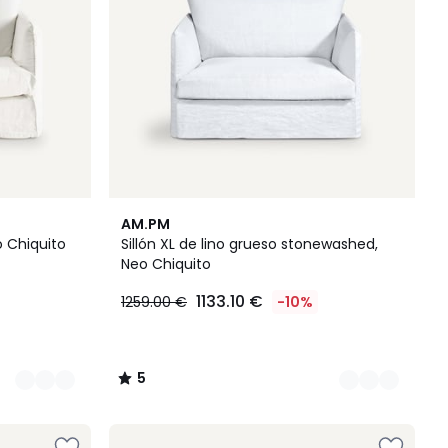
3
5
AM.PM
Colores
/
o Chiquito
Sillón XL de lino grueso stonewashed,
5
Neo Chiquito
1133.10 €
1259.00 €
-10%
5
/
5