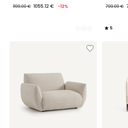
1055.12 €
1199.00 €
-12%
799.00 €
5
/
5