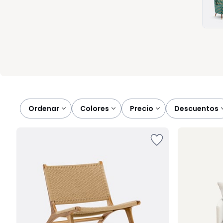
quieras. Una pieza pensada para acompañarte cada día, con 
Ordenar
colores
precio
descuentos