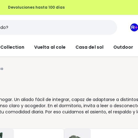
Devoluciones hasta 100 días
M
e
L
Collection
Vuelta al cole
Casa del sol
Outdoor
R
+
co
 hogar. Un aliado fácil de integrar, capaz de adaptarse a distinto
anso claro y acogedor. En el dormitorio, invita a leer o desconect
comodidad diaria. Por eso cuidamos el asiento, el respaldo y l
able. Los distintos acabados de tejido, desde la tela lisa hasta
ión que buscas al sentarte. Algunos modelos combinan estructura
ás envolventes o por la opción de añadir un puf o reposapiés.
o cojines, y te deja libertad para cambiar la decoración cuando