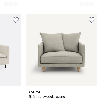
3
AM.PM
Colores
e
Sillón de tweed, Lazare