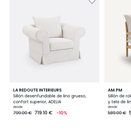
2
3
4,6
LA REDOUTE INTERIEURS
AM.PM
Colores
Colores
/ 5
Sillón desenfundable de lino grueso,
Sillón de 
confort superior, ADELIA
y tela de l
desde
desde
719.10 €
799.00 €
-10%
589.00 €