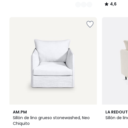
4,6
/
5
3
3
5
AM.PM
LA REDOUT
Colores
Colores
/
Sillón de lino grueso stonewashed, Neo
Sillón de li
5
Chiquito