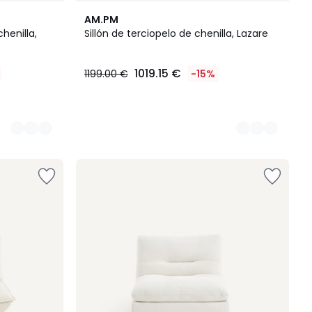
8
AM.PM
Colores
henilla,
Sillón de terciopelo de chenilla, Lazare
1019.15 €
1199.00 €
-15%