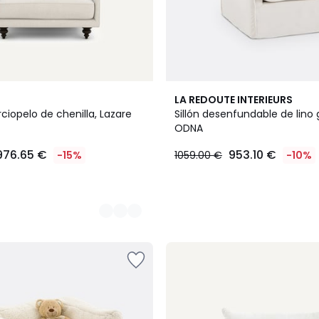
2
LA REDOUTE INTERIEURS
Colores
erciopelo de chenilla, Lazare
Sillón desenfundable de lino 
ODNA
976.65 €
953.10 €
-15%
1059.00 €
-10%