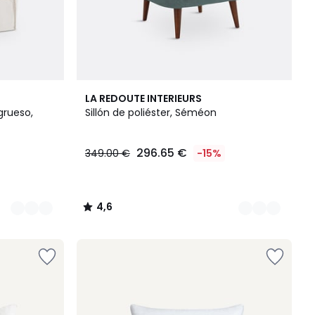
5
4,6
LA REDOUTE INTERIEURS
Colores
/ 5
grueso,
Sillón de poliéster, Séméon
296.65 €
349.00 €
-15%
4,6
/
5