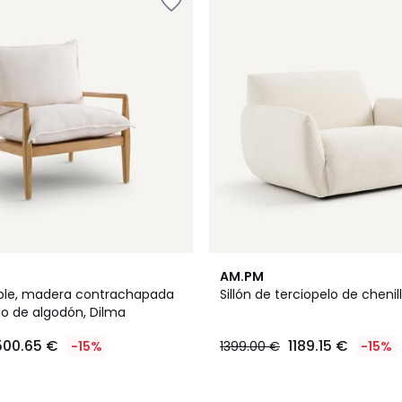
8
AM.PM
Colores
roble, madera contrachapada
Sillón de terciopelo de cheni
ino de algodón, Dilma
500.65 €
1189.15 €
-15%
1399.00 €
-15%