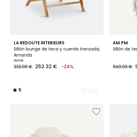
2
5
8
LA REDOUTE INTERIEURS
AM.PM
Colores
/
Colores
Sillón lounge de teca y cuerda trenzada,
Sillón de t
5
Amanda
Precio
desde
252.32 €
332.00 €
-24%
1149.00 €
a
partir
de
252.32
5
€
/
en
5
lugar
de
332.00
€
24%
descuento