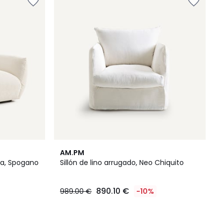
2
AM.PM
Colores
lla, Spogano
Sillón de lino arrugado, Neo Chiquito
890.10 €
989.00 €
-10%