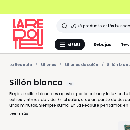
Buscar
Últimos
Rebajas
New 
MENU
Menu
artículos
La
Redoute
vistos
La Redoute
Sillones
Sillones de salón
Sillón blan
Sillón blanco
73
Elegir un sillón blanco es apostar por la calma y la luz en tu
estilos y ritmos de vida. En el salón, crea un punto de desc
unos minutos. Siempre suma. En La Redoute pensamos en tu 
proporciones, para que cada momento resulte natural y agrad
Leer más
bouclé o el lino, permiten elegir según el uso y la sensac
madera con líneas suaves, otros apuestan por volúmenes m
sillón claro facilita la combinación con tu sofá, alfombras 