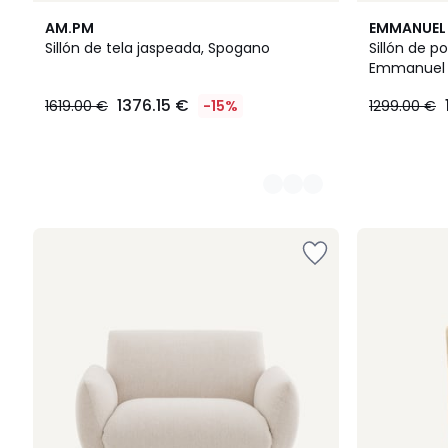
4
2
AM.PM
EMMANUEL 
Colores
Colores
Sillón de tela jaspeada, Spogano
Sillón de p
Emmanuel 
1376.15 €
1619.00 €
-15%
1299.00 €