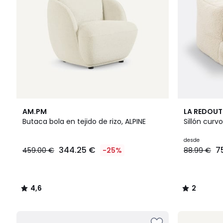
aplicado.
4,6
2
2
AM.PM
LA REDOUT
/ 5
Colores
/
Butaca bola en tejido de rizo, ALPINE
Sillón curvo
5
desde
344.25 €
7
459.00 €
-25%
88.99 €
4,6
2
/
/
5
5