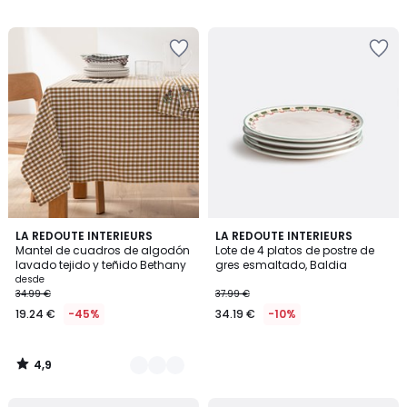
17.99
/
/
5
5
€
10%
descuento
aplicado.
4,9
3
LA REDOUTE INTERIEURS
LA REDOUTE INTERIEURS
/ 5
Mantel de cuadros de algodón
Lote de 4 platos de postre de
Colores
lavado tejido y teñido Bethany
gres esmaltado, Baldia
desde
34.99 €
37.99 €
19.24 €
-45%
34.19 €
-10%
4,9
/
5