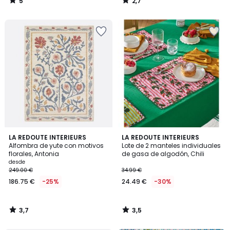
5
2,7
/
/
5
5
3,7
3,5
LA REDOUTE INTERIEURS
LA REDOUTE INTERIEURS
/ 5
/ 5
Alfombra de yute con motivos
Lote de 2 manteles individuales
florales, Antonia
de gasa de algodón, Chili
desde
249.00 €
34.99 €
186.75 €
-25%
24.49 €
-30%
3,7
3,5
/
/
5
5