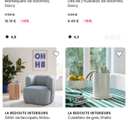
/ 5
/ 5
Mantequera de dolomita,
Lote de 2 hueveras de dolomita,
Colores
Darcy
Darcy
17.99 €
9.99 €
16.19 €
-10%
8.49 €
-15%
4,8
4,3
/
/
5
5
5
5
2
LA REDOUTE INTERIEURS
2
LA REDOUTE INTERIEURS
/
/
Sillón de terciopelo, Nidou
Cubertero de gres, Shella
Colores
Colores
5
5