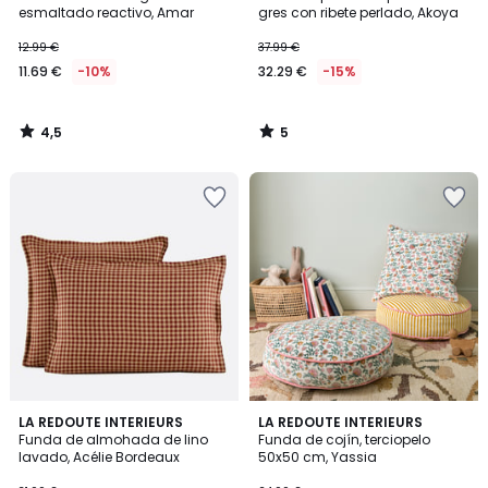
5
esmaltado reactivo, Amar
gres con ribete perlado, Akoya
12.99 €
37.99 €
11.69 €
-10%
32.29 €
-15%
4,5
5
/
/
5
5
2,3
2
LA REDOUTE INTERIEURS
LA REDOUTE INTERIEURS
/ 5
/
Funda de almohada de lino
Funda de cojín, terciopelo
5
lavado, Acélie Bordeaux
50x50 cm, Yassia