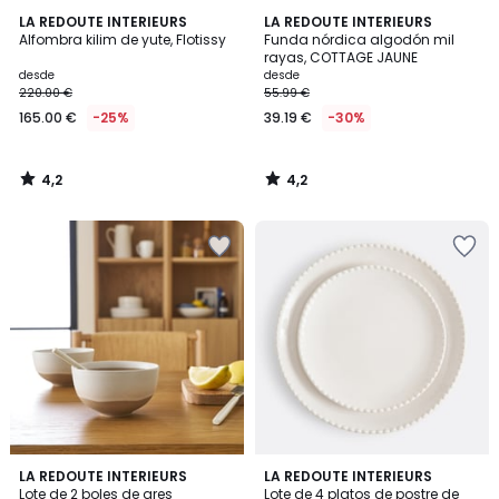
4,2
4,2
LA REDOUTE INTERIEURS
LA REDOUTE INTERIEURS
/ 5
/ 5
Alfombra kilim de yute, Flotissy
Funda nórdica algodón mil
rayas, COTTAGE JAUNE
desde
desde
220.00 €
55.99 €
165.00 €
-25%
39.19 €
-30%
4,2
4,2
/
/
5
5
4,5
5
LA REDOUTE INTERIEURS
LA REDOUTE INTERIEURS
/ 5
/
Lote de 2 boles de gres
Lote de 4 platos de postre de