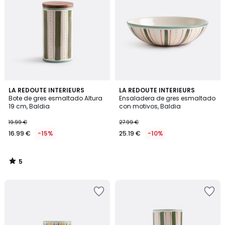
5
LA REDOUTE INTERIEURS
LA REDOUTE INTERIEURS
/
Bote de gres esmaltado Altura
Ensaladera de gres esmaltado
5
19 cm, Baldia
con motivos, Baldia
19.99 €
27.99 €
16.99 €
-15%
25.19 €
-10%
5
/
5