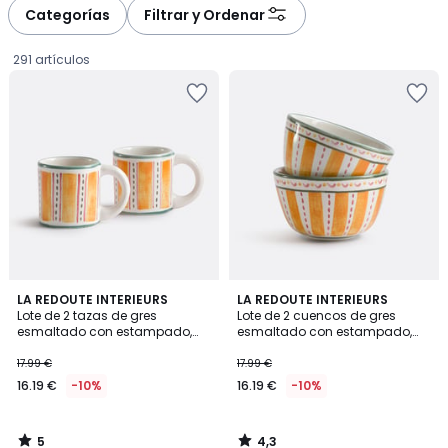
à
à
Categorías
Filtrar y Ordenar
gauche
droite
291 artículos
5
4,3
LA REDOUTE INTERIEURS
LA REDOUTE INTERIEURS
/
/ 5
Lote de 2 tazas de gres
Lote de 2 cuencos de gres
5
esmaltado con estampado,
esmaltado con estampado,
16.19
Baldia
Baldia
17.99 €
17.99 €
€
16.19 €
-10%
16.19 €
-10%
en
lugar
de
5
4,3