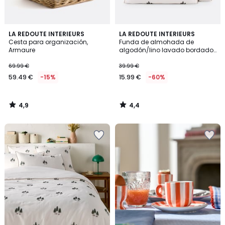
4,9
4,4
LA REDOUTE INTERIEURS
LA REDOUTE INTERIEURS
/ 5
/ 5
Cesta para organización,
Funda de almohada de
Armaure
algodón/lino lavado bordado,
Anton
69.99 €
39.99 €
59.49 €
-15%
15.99 €
-60%
4,9
4,4
/
/
5
5