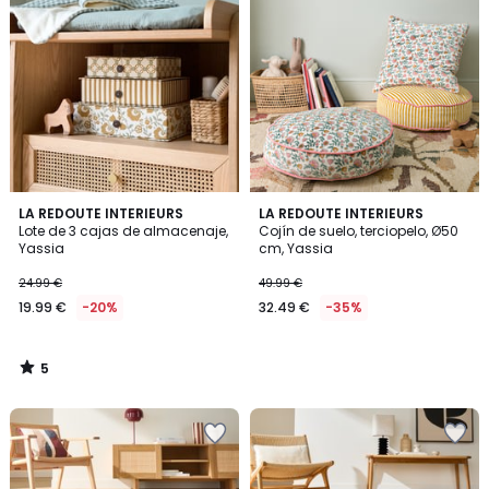
5
LA REDOUTE INTERIEURS
LA REDOUTE INTERIEURS
/
Lote de 3 cajas de almacenaje,
Cojín de suelo, terciopelo, Ø50
5
Yassia
cm, Yassia
24.99 €
49.99 €
19.99 €
-20%
32.49 €
-35%
5
/
5