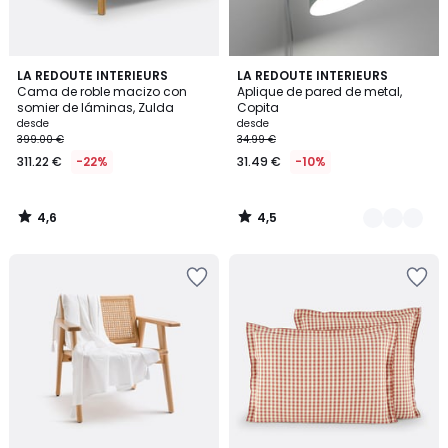
4,6
4,5
LA REDOUTE INTERIEURS
7
LA REDOUTE INTERIEURS
/ 5
/ 5
Cama de roble macizo con
Aplique de pared de metal,
Colores
somier de láminas, Zulda
Copita
desde
desde
399.00 €
34.99 €
311.22 €
-22%
31.49 €
-10%
4,6
4,5
/
/
5
5