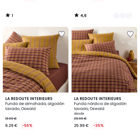
1
4,6
/
/
5
5
4,3
4,5
LA REDOUTE INTERIEURS
LA REDOUTE INTERIEURS
/ 5
/ 5
Funda de almohada, algodón
Funda nórdica de algodón
lavado, Oswald
lavado, Oswald
desde
13.99 €
39.99 €
6.29 €
-55%
25.99 €
-35%