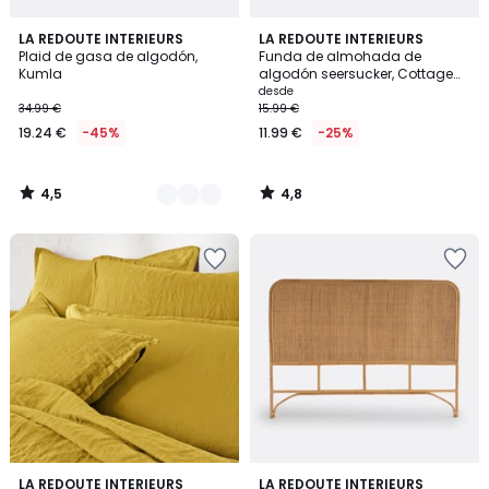
4,5
4,8
3
LA REDOUTE INTERIEURS
LA REDOUTE INTERIEURS
/ 5
/ 5
Plaid de gasa de algodón,
Funda de almohada de
Colores
Kumla
algodón seersucker, Cottage
caramelo
desde
34.99 €
15.99 €
19.24 €
-45%
11.99 €
-25%
4,5
4,8
/
/
5
5
4,4
4,4
21
LA REDOUTE INTERIEURS
LA REDOUTE INTERIEURS