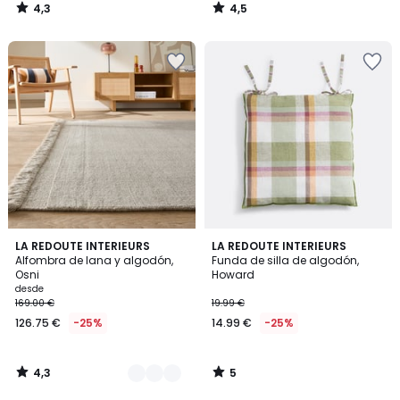
4,3
4,5
/
/
5
5
4,3
5
5
LA REDOUTE INTERIEURS
LA REDOUTE INTERIEURS
/ 5
/
Alfombra de lana y algodón,
Funda de silla de algodón,
Colores
5
Osni
Howard
desde
169.00 €
19.99 €
126.75 €
-25%
14.99 €
-25%
4,3
5
/
/
5
5