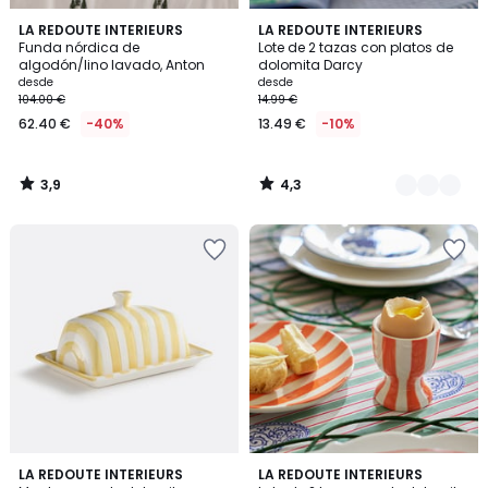
3,9
4,3
LA REDOUTE INTERIEURS
3
LA REDOUTE INTERIEURS
/ 5
/ 5
Funda nórdica de
Lote de 2 tazas con platos de
Colores
algodón/lino lavado, Anton
dolomita Darcy
desde
desde
104.00 €
14.99 €
62.40 €
-40%
13.49 €
-10%
3,9
4,3
/
/
5
5
4,8
4,3
LA REDOUTE INTERIEURS
3
LA REDOUTE INTERIEURS