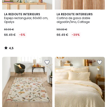
4,5
LA REDOUTE INTERIEURS
LA REDOUTE INTERIEURS
/ 5
Espejo rectangular, 60x90 cm,
Cortina de gasa doble
Opalys
algodón/lino, Cottage
69.99 €
109.00 €
66.49 €
-5%
66.49 €
-39%
4,5
/
5