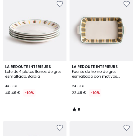
5
LA REDOUTE INTERIEURS
LA REDOUTE INTERIEURS
/
Lote de 4 platos llanos de gres
Fuente de horno de gres
5
esmaltado, Baldia
esmaltado con motivos,
Baldia
44.99 €
24.99 €
40.49 €
-10%
22.49 €
-10%
5
/
5