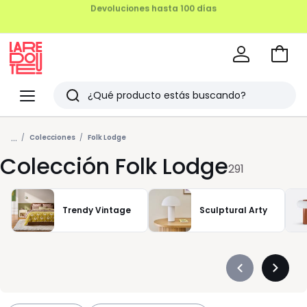
REMATE FINAL HASTA -70%
Ir
a
La
la
Redoute
Menu
Buscar
cesta
Últimos
...
artículos
Colecciones
Folk Lodge
Colección Folk Lodge
vistos
291
Trendy Vintage
Sculptural Arty
Précédent
Suivan
-
-
défiler
défiler