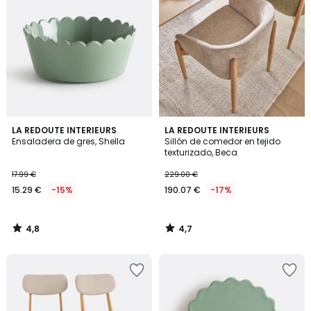
4,8
4,7
LA REDOUTE INTERIEURS
LA REDOUTE INTERIEURS
/ 5
/ 5
Ensaladera de gres, Shella
Sillón de comedor en tejido
texturizado, Beca
17.99 €
229.00 €
15.29 €
-15%
190.07 €
-17%
4,8
4,7
/
/
5
5