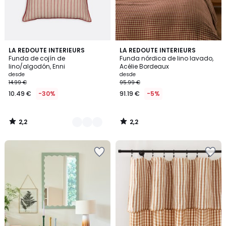
2,2
2,2
4
LA REDOUTE INTERIEURS
LA REDOUTE INTERIEURS
/ 5
/ 5
Funda de cojín de
Funda nórdica de lino lavado,
Colores
lino/algodón, Enni
Acélie Bordeaux
desde
desde
14.99 €
95.99 €
10.49 €
-30%
91.19 €
-5%
2,2
2,2
/
/
5
5