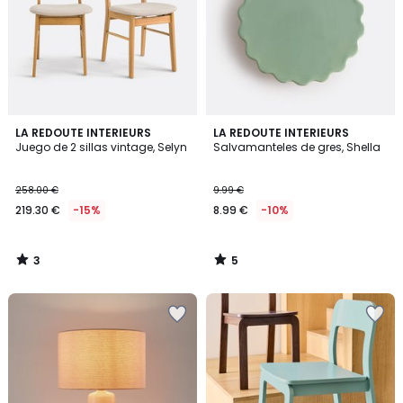
3
5
LA REDOUTE INTERIEURS
LA REDOUTE INTERIEURS
/
/
Juego de 2 sillas vintage, Selyn
Salvamanteles de gres, Shella
5
5
258.00 €
9.99 €
219.30 €
-15%
8.99 €
-10%
3
5
/
/
5
5