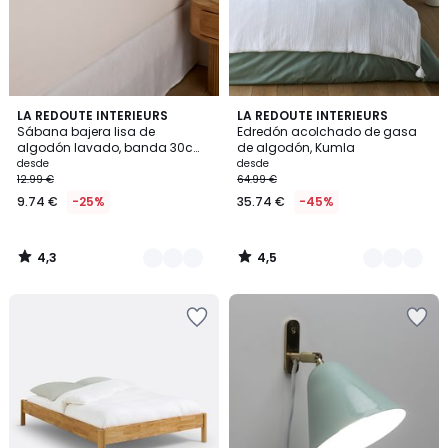
4,3
4,5
19
LA REDOUTE INTERIEURS
9
LA REDOUTE INTERIEURS
/ 5
/ 5
Sábana bajera lisa de
Edredón acolchado de gasa
Colores
Colores
algodón lavado, banda 30cm,
de algodón, Kumla
Scenario
desde
desde
12.99 €
64.99 €
9.74 €
-25%
35.74 €
-45%
4,3
4,5
/
/
5
5