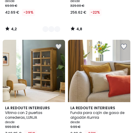
desde
desde
69.99 €
329.00 €
42.69 €
-39%
256.62 €
-22%
4,2
4,8
/
/
5
5
4,4
4
2
LA REDOUTE INTERIEURS
6
LA REDOUTE INTERIEURS
/ 5
/
Vitrina con 2 puertas
Funda para cojín de gasa de
Colores
Colores
5
correderas, LUNJA
algodón Kumla
desde
desde
999.00 €
9.99 €