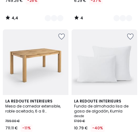
749.25 €
-25%
6.29 €
-37%
4,4
4
/
/
5
5
4,3
4
LA REDOUTE INTERIEURS
17
LA REDOUTE INTERIEURS
/ 5
/
Mesa de comedor extensible,
Funda de almohada lisa de
Colores
5
roble aceitado, 6 a 8
gasa de algodón, Kumla
comensales, ADELITA
desde
799.00 €
17.99 €
711.11 €
-11%
10.79 €
-40%