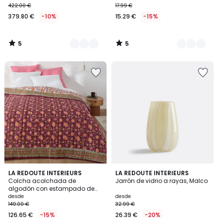
422.00 €
17.99 €
379.80 €
-10%
15.29 €
-15%
5
5
/
/
5
5
1
4,6
LA REDOUTE INTERIEURS
3
LA REDOUTE INTERIEURS
/
/ 5
Colcha acolchada de
Jarrón de vidrio a rayas, Malco
Colores
5
algodón con estampado de
bloques, Manassi
desde
desde
149.00 €
32.99 €
126.65 €
-15%
26.39 €
-20%