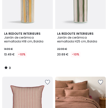
3
LA REDOUTE INTERIEURS
LA REDOUTE INTERIEURS
/
Jarrón de cerámica
Jarrón de cerámica
5
esmaltada H18 cm, Baldia
esmaltada H25 cm, Baldia
14.99 €
22.99 €
13.49 €
-10%
20.69 €
-10%
3
/
5