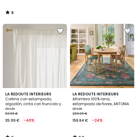
5
/
5
5
2,7
LA REDOUTE INTERIEURS
LA REDOUTE INTERIEURS
/
/ 5
Cortina con estampado,
Alfombra 100% lana,
5
algodón, cinta con fruncido y
estampado de flores, ANTONIA
ondas, CISALI
desde
desde
59.99 €
209.00 €
35.99 €
-40%
158.84 €
-24%