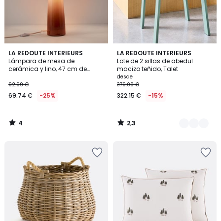
4
2,3
LA REDOUTE INTERIEURS
2
LA REDOUTE INTERIEURS
/
/ 5
Lámpara de mesa de
Lote de 2 sillas de abedul
Colores
5
cerámica y lino, 47 cm de
macizo teñido, Talet
altura, Grezza
desde
92.99 €
379.00 €
69.74 €
-25%
322.15 €
-15%
4
2,3
/
/
5
5