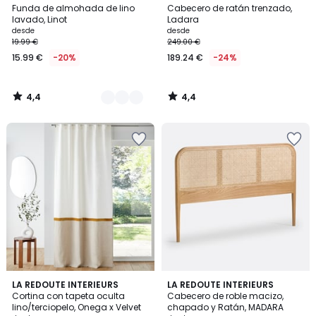
/ 5
/ 5
Funda de almohada de lino
Cabecero de ratán trenzado,
Colores
lavado, Linot
Ladara
desde
desde
19.99 €
249.00 €
15.99 €
-20%
189.24 €
-24%
4,4
4,4
/
/
5
5
4,2
4,8
3
LA REDOUTE INTERIEURS
LA REDOUTE INTERIEURS
/ 5
/ 5
Cortina con tapeta oculta
Cabecero de roble macizo,
Colores
lino/terciopelo, Onega x Velvet
chapado y Ratán, MADARA