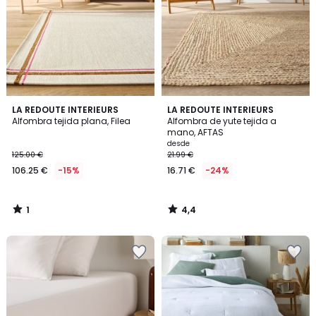
1
4,4
LA REDOUTE INTERIEURS
LA REDOUTE INTERIEURS
/
/ 5
Alfombra tejida plana, Filea
Alfombra de yute tejida a
5
mano, AFTAS
desde
125.00 €
21.99 €
106.25 €
-15%
16.71 €
-24%
1
4,4
/
/
5
5