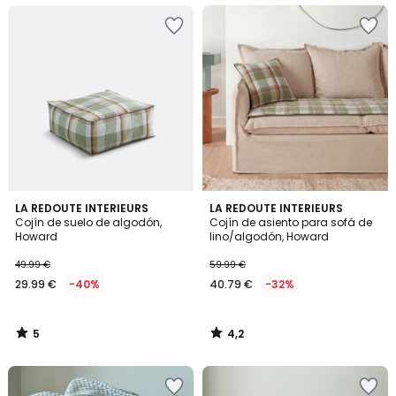
5
4,2
LA REDOUTE INTERIEURS
LA REDOUTE INTERIEURS
/
/ 5
Cojín de suelo de algodón,
Cojín de asiento para sofá de
5
Howard
lino/algodón, Howard
49.99 €
59.99 €
29.99 €
-40%
40.79 €
-32%
5
4,2
/
/
5
5