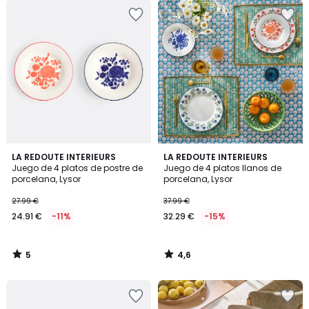
5
4,6
LA REDOUTE INTERIEURS
LA REDOUTE INTERIEURS
/
/ 5
Juego de 4 platos de postre de
Juego de 4 platos llanos de
5
porcelana, Lysor
porcelana, Lysor
27.99 €
37.99 €
24.91 €
-11%
32.29 €
-15%
5
4,6
/
/
5
5