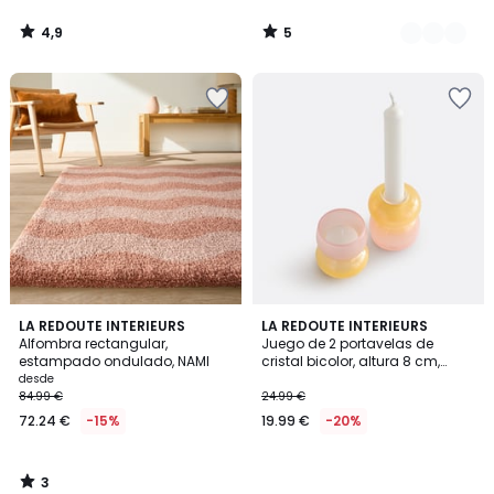
4,9
5
/
/
5
5
3
LA REDOUTE INTERIEURS
LA REDOUTE INTERIEURS
/
Alfombra rectangular,
Juego de 2 portavelas de
5
estampado ondulado, NAMI
cristal bicolor, altura 8 cm,
SOLYA
desde
84.99 €
24.99 €
72.24 €
-15%
19.99 €
-20%
3
/