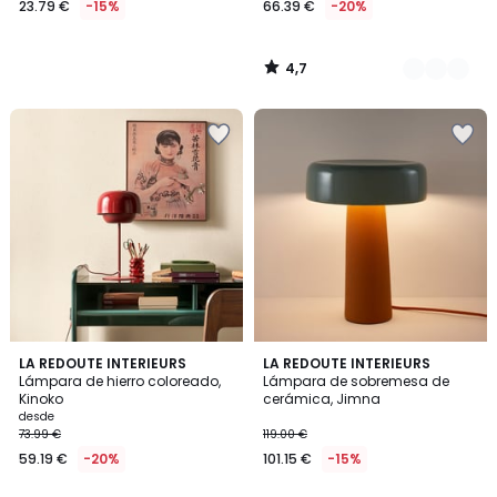
23.79 €
-15%
66.39 €
-20%
en
lugar
de
4,7
27.99
/
5
€
15%
descuento
aplicado.
4,1
4,5
4
LA REDOUTE INTERIEURS
LA REDOUTE INTERIEURS
/ 5
/ 5
Lámpara de hierro coloreado,
Lámpara de sobremesa de
Colores
Kinoko
cerámica, Jimna
desde
73.99 €
119.00 €
59.19 €
-20%
101.15 €
-15%