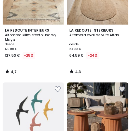
4,7
4,3
LA REDOUTE INTERIEURS
LA REDOUTE INTERIEURS
/ 5
/ 5
Alfombra kilim efecto usado,
Alfombra oval de yute Aftas
Maya
desde
desde
170.00 €
84.99 €
127.50 €
-25%
64.59 €
-24%
4,7
4,3
/
/
5
5