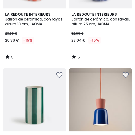
5
5
LA REDOUTE INTERIEURS
LA REDOUTE INTERIEURS
/
/
Jarrón de cerámica, con rayas,
Jarrón de cerámica, con rayas,
5
5
altura 18 cm, JAOMA
altura 25 cm, JAOMA
23.99 €
32.99 €
20.39 €
-15%
28.04 €
-15%
5
5
/
/
5
5