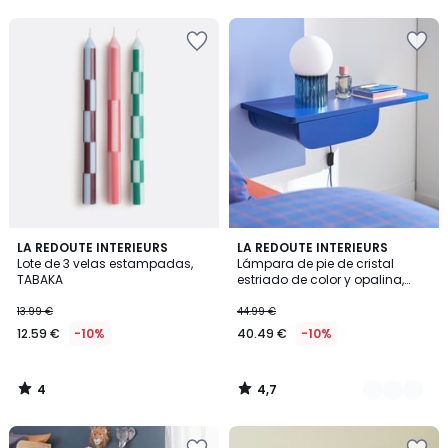
4
4,7
LA REDOUTE INTERIEURS
3
LA REDOUTE INTERIEURS
/
/ 5
Lote de 3 velas estampadas,
Lámpara de pie de cristal
Colores
5
TABAKA
estriado de color y opalina,
Dima
13.99 €
44.99 €
12.59 €
-10%
40.49 €
-10%
4
4,7
/
/
5
5