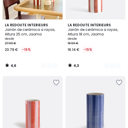
4,6
4,3
7
LA REDOUTE INTERIEURS
7
LA REDOUTE INTERIEURS
/ 5
/ 5
Jarrón de cerámica a rayas,
Jarrón de cerámica a rayas,
Colores
Colores
Altura 25 cm, Jaoma
Altura 18 cm, Jaoma
desde
desde
27.99 €
18.99 €
23.79 €
-15%
16.14 €
-15%
4,6
4,3
/
/
5
5