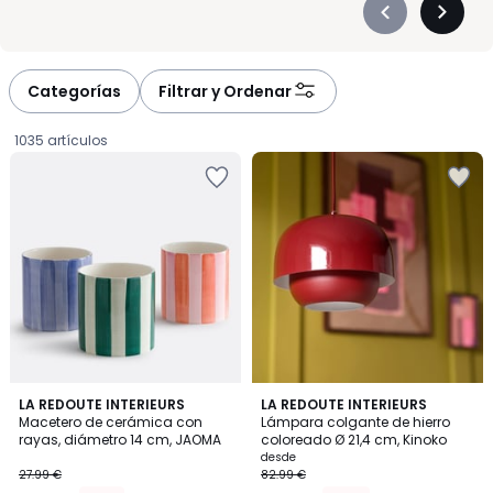
Précédent
Suivan
-
-
défiler
défiler
à
à
Categorías
Filtrar y Ordenar
gauche
droite
1035 artículos
4,7
LA REDOUTE INTERIEURS
4
LA REDOUTE INTERIEURS
/ 5
Macetero de cerámica con
Lámpara colgante de hierro
Colores
rayas, diámetro 14 cm, JAOMA
coloreado Ø 21,4 cm, Kinoko
23.79
desde
27.99 €
82.99 €
€