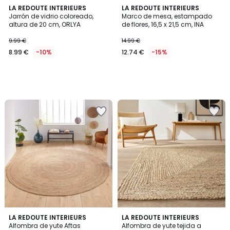
LA REDOUTE INTERIEURS
LA REDOUTE INTERIEURS
Jarrón de vidrio coloreado,
Marco de mesa, estampado
altura de 20 cm, ORLYA
de flores, 16,5 x 21,5 cm, INA
9.99 €
14.99 €
8.99 €
-10%
12.74 €
-15%
4,2
4,4
LA REDOUTE INTERIEURS
LA REDOUTE INTERIEURS
/ 5
/ 5
Alfombra de yute Aftas
Alfombra de yute tejida a