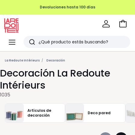
REMATE FINAL HASTA -70%
Ir
a
La
la
Redoute
Menu
Buscar
cesta
Últimos
artículos
La Redoute Intérieurs
Decoración
Decoración La Redoute
vistos
Intérieurs
1035
Artículos de
Deco pared
decoración