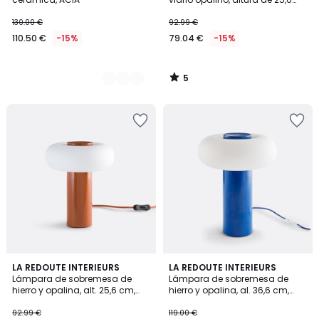
cm, OMER
130.00 €
92.99 €
110.50 €
-15%
79.04 €
-15%
5
/
5
4,8
LA REDOUTE INTERIEURS
2
LA REDOUTE INTERIEURS
/ 5
Lámpara de sobremesa de
Lámpara de sobremesa de
Colores
hierro y opalina, alt. 25,6 cm,
hierro y opalina, al. 36,6 cm,
Omer
Omer
92.99 €
119.00 €