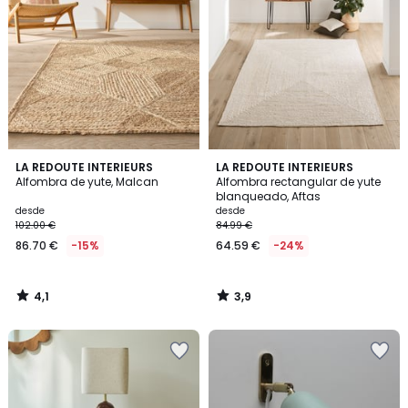
4,1
3,9
LA REDOUTE INTERIEURS
LA REDOUTE INTERIEURS
/ 5
/ 5
Alfombra de yute, Malcan
Alfombra rectangular de yute
blanqueado, Aftas
desde
desde
102.00 €
84.99 €
86.70 €
-15%
64.59 €
-24%
4,1
3,9
/
/
5
5