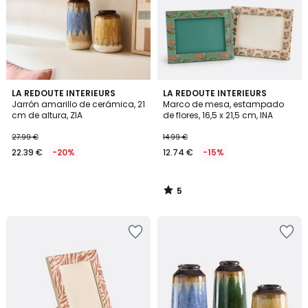
5
LA REDOUTE INTERIEURS
LA REDOUTE INTERIEURS
/
Jarrón amarillo de cerámica, 21
Marco de mesa, estampado
5
cm de altura, ZIA
de flores, 16,5 x 21,5 cm, INA
27.99 €
14.99 €
22.39 €
-20%
12.74 €
-15%
5
/
5