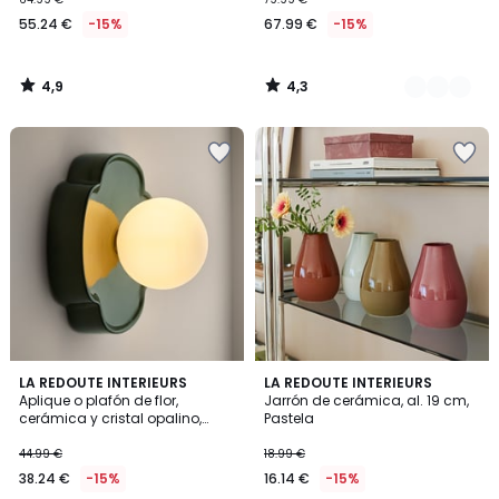
55.24 €
-15%
67.99 €
-15%
4,9
4,3
/
/
5
5
4,4
4,5
4
LA REDOUTE INTERIEURS
3
LA REDOUTE INTERIEURS
/ 5
/ 5
Aplique o plafón de flor,
Jarrón de cerámica, al. 19 cm,
Colores
Colores
cerámica y cristal opalino,
Pastela
diámetro 20 cm, HOLI
44.99 €
18.99 €
38.24 €
-15%
16.14 €
-15%