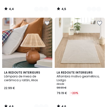
4,4
4,5
/
/
5
5
4,6
4,6
3
LA REDOUTE INTERIEURS
LA REDOUTE INTERIEURS
/ 5
/ 5
Lámpara de mesa de
Alfombra motivo geométrico,
Colores
cerámica y ratán, Alios
Lodgo
desde
22.99 €
98.99 €
79.19 €
-20%
4,6
4,6