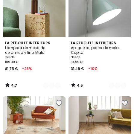
4,7
4,5
3
LA REDOUTE INTERIEURS
7
LA REDOUTE INTERIEURS
/ 5
/ 5
Lámpara de mesa de
Aplique de pared de metal,
Colores
Colores
cerámica y lino, Malo
Copita
desde
desde
109.00 €
34.99 €
81.75 €
-25%
31.49 €
-10%
4,7
4,5
/
/
5
5