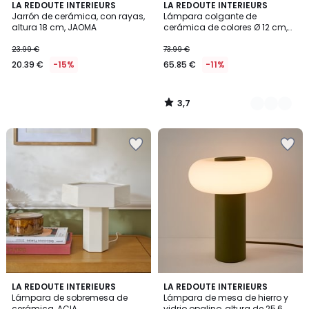
3,7
LA REDOUTE INTERIEURS
2
LA REDOUTE INTERIEURS
/ 5
Jarrón de cerámica, con rayas,
Lámpara colgante de
Colores
altura 18 cm, JAOMA
cerámica de colores Ø 12 cm,
Jimna
23.99 €
73.99 €
20.39 €
-15%
65.85 €
-11%
3,7
/
5
5
2
LA REDOUTE INTERIEURS
LA REDOUTE INTERIEURS
/
Lámpara de sobremesa de
Lámpara de mesa de hierro y
Colores
5
cerámica, ACIA
vidrio opalino, altura de 25,6