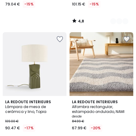
79.04 €
-15%
101.15 €
-15%
4,8
/
5
4,9
5
LA REDOUTE INTERIEURS
2
LA REDOUTE INTERIEURS
/ 5
/
Lámpara de mesa de
Alfombra rectangular,
Colores
5
cerámica y lino, Topia
estampado ondulado, NAMI
desde
109.00 €
84.99 €
90.47 €
-17%
67.99 €
-20%