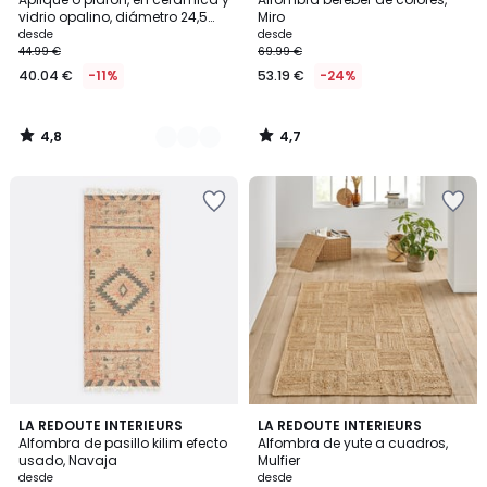
Colores
vidrio opalino, diámetro 24,5
Miro
cm, HOLI
desde
desde
44.99 €
69.99 €
40.04 €
-11%
53.19 €
-24%
4,8
4,7
/
/
5
5
4,6
3,9
LA REDOUTE INTERIEURS
LA REDOUTE INTERIEURS
/ 5
/ 5
Alfombra de pasillo kilim efecto
Alfombra de yute a cuadros,
usado, Navaja
Mulfier
desde
desde