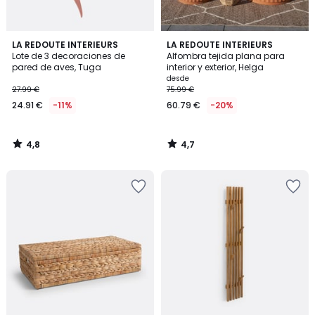
4,8
4,7
LA REDOUTE INTERIEURS
LA REDOUTE INTERIEURS
/ 5
/ 5
Lote de 3 decoraciones de
Alfombra tejida plana para
pared de aves, Tuga
interior y exterior, Helga
desde
27.99 €
75.99 €
24.91 €
-11%
60.79 €
-20%
4,8
4,7
/
/
5
5