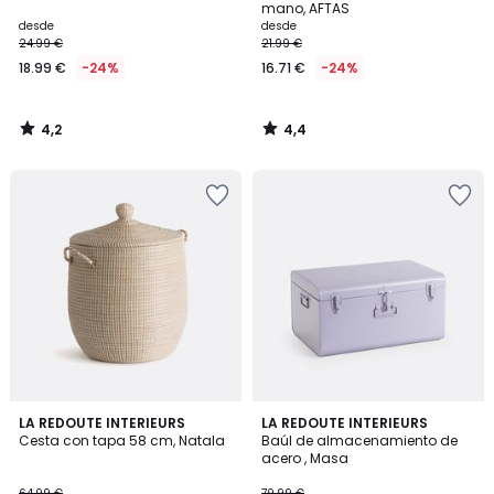
mano, AFTAS
desde
desde
24.99 €
21.99 €
18.99 €
-24%
16.71 €
-24%
4,2
4,4
/
/
5
5
4,9
4,3
LA REDOUTE INTERIEURS
4
LA REDOUTE INTERIEURS
/ 5
/ 5
Cesta con tapa 58 cm, Natala
Baúl de almacenamiento de
Colores
acero , Masa
64.99 €
79.99 €