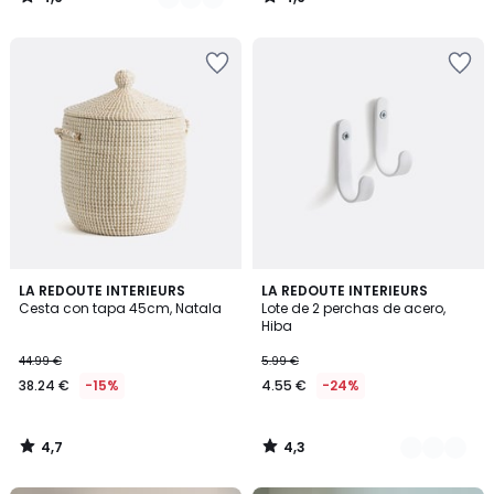
/
/
5
5
4,7
4,3
LA REDOUTE INTERIEURS
8
LA REDOUTE INTERIEURS
/ 5
/ 5
Cesta con tapa 45cm, Natala
Lote de 2 perchas de acero,
Colores
Hiba
44.99 €
5.99 €
38.24 €
-15%
4.55 €
-24%
4,7
4,3
/
/
5
5