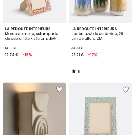
5
LA REDOUTE INTERIEURS
LA REDOUTE INTERIEURS
/
Marco de mesa, estampado
Jarrón azul de cerámica, 29
5
de cebra, 16,5 x 21,5 cm, LEAN
cm de altura, ZIA
14.99 €
33.99 €
12.74 €
-15%
28.21 €
-17%
5
/
5