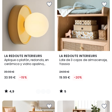
4,9
5
4
LA REDOUTE INTERIEURS
LA REDOUTE INTERIEURS
/ 5
/
Aplique o plafón, redondo, en
Lote de 3 cajas de almacenaje,
Colores
5
cerámica y vidrio opalino,
Yassia
diámetro 16,8 cm, HOLI
39.99 €
24.99 €
33.99 €
-15%
19.99 €
-20%
4,9
5
/
/
5
5