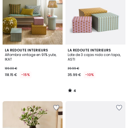
4
LA REDOUTE INTERIEURS
LA REDOUTE INTERIEURS
/
Alfombra vintage en 91% yute,
Lote de 3 cajas nido con tapa,
5
IKAT
ASTI
139.00 €
39.99 €
118.15 €
-15%
35.99 €
-10%
4
/
5