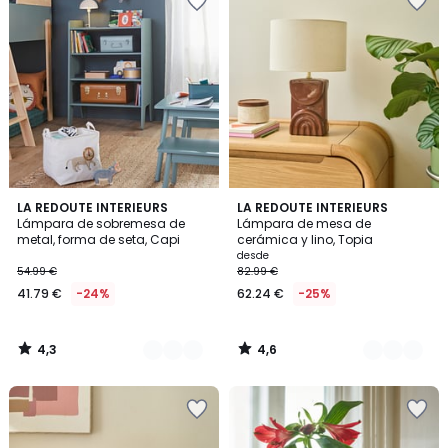
4,3
4,6
4
LA REDOUTE INTERIEURS
2
LA REDOUTE INTERIEURS
/ 5
/ 5
Lámpara de sobremesa de
Lámpara de mesa de
Colores
Colores
metal, forma de seta, Capi
cerámica y lino, Topia
desde
54.99 €
82.99 €
41.79 €
-24%
62.24 €
-25%
4,3
4,6
/
/
5
5