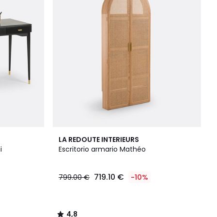
4,8
LA REDOUTE INTERIEURS
/ 5
i
Escritorio armario Mathéo
719.10 €
799.00 €
-10%
4,8