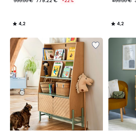
779.22 €
999.00 €
-22%
499.00 €
4,2
4,2
/
/
5
5