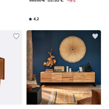
551.65 €
649.00 €
-15%
4,2
/
5