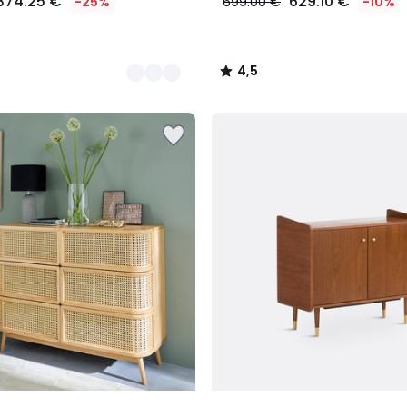
374.25 €
629.10 €
-25%
699.00 €
-10%
4,5
/
5