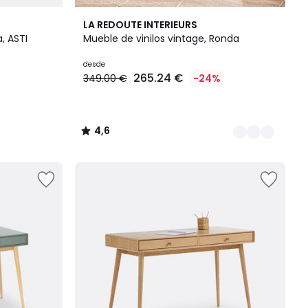
2
4,6
LA REDOUTE INTERIEURS
Colores
/ 5
, ASTI
Mueble de vinilos vintage, Ronda
desde
265.24 €
349.00 €
-24%
4,6
/
5