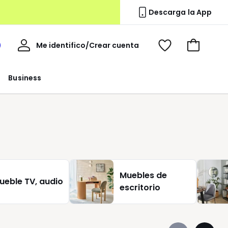
Descarga la App
Mi
Me identifico/Crear cuenta
i
Ver
Ir
cuenta
spacio
mis
a
a
favoritos
la
Business
edoute
cesta
Muebles de
ueble TV, audio
escritorio