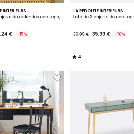
4
E INTERIEURS
LA REDOUTE INTERIEURS
/
ajas nido redondas con tapa,
Lote de 3 cajas nido con tapa
5
1.24 €
35.99 €
-15%
39.99 €
-10%
4
/
5