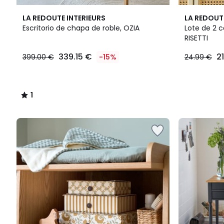
1
LA REDOUTE INTERIEURS
LA REDOUT
/
Escritorio de chapa de roble, OZIA
Lote de 2 c
5
RISETTI
339.15
339.15 €
2
399.00 €
-15%
24.99 €
€
en
lugar
de
1
399.00
/
€
5
15%
descuento
aplicado.