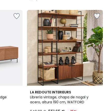
/
5
4,2
LA REDOUTE INTERIEURS
/ 5
odge
Librería vintage, chapa de nogal y
acero, altura 190 cm, WATFORD