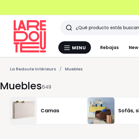
Buscar
Últimos
Rebajas
New 
MENU
Menu
artículos
La
Redoute
vistos
La Redoute Intérieurs
Muebles
Muebles
649
Camas
Sofás, s