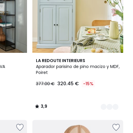
2
3,9
LA REDOUTE INTERIEURS
Colores
/ 5
IVA
Aparador parisino de pino macizo y MDF,
Poiret
320.45 €
377.00 €
-15%
3,9
/
5