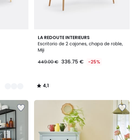
4,1
LA REDOUTE INTERIEURS
/ 5
Escritorio de 2 cajones, chapa de roble,
Miji
336.75 €
449.00 €
-25%
4,1
/
5