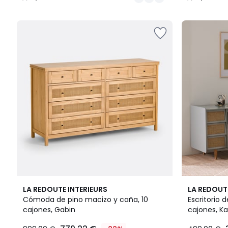
/
/
5
5
4,2
2
4,2
LA REDOUTE INTERIEURS
LA REDOUT
/ 5
Colores
/ 5
Cómoda de pino macizo y caña, 10
Escritorio 
cajones, Gabin
cajones, K