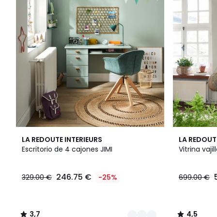
3
3,7
4,5
LA REDOUTE INTERIEURS
LA REDOUT
Colores
/ 5
/ 5
Escritorio de 4 cajones JIMI
Vitrina vajil
246.75 €
329.00 €
-25%
699.00 €
3,7
4,5