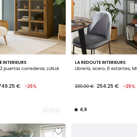
4,9
E INTERIEURS
LA REDOUTE INTERIEURS
/ 5
 2 puertas correderas, LUNJA
Librería, acero, 6 estantes, M
749.25 €
254.25 €
-25%
339.00 €
-25%
4,9
/
5