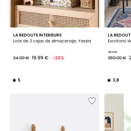
5
2
3,8
LA REDOUTE INTERIEURS
LA REDOUT
/
Colores
/ 5
Lote de 3 cajas de almacenaje, Yassia
Escritorio 
5
desde
19.99 €
24.99 €
-20%
369.00 €
5
3,8
/
/
5
5