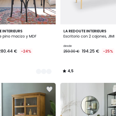
2
4,5
E INTERIEURS
LA REDOUTE INTERIEURS
Colores
/ 5
de pino macizo y MDF
Escritorio con 2 cajones, JIMI
desde
280.44 €
194.25 €
-24%
259.00 €
-25%
4,5
/
5