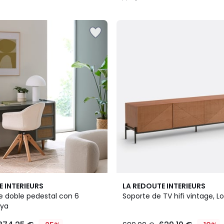
/
5
4,5
E INTERIEURS
LA REDOUTE INTERIEURS
/ 5
de doble pedestal con 6
Soporte de TV hifi vintage, L
aya