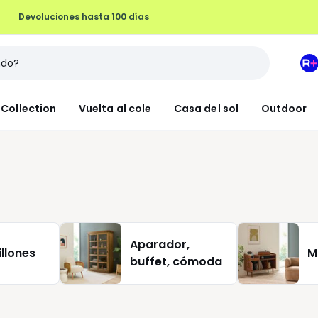
M
e
L
Collection
Vuelta al cole
Casa del sol
Outdoor
R
+
Aparador,
illones
M
buffet, cómoda