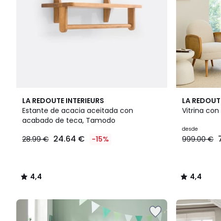
4,4
2
4,4
LA REDOUTE INTERIEURS
LA REDOUT
/ 5
Colores
/ 5
Estante de acacia aceitada con
Vitrina con
acabado de teca, Tamodo
desde
24.64 €
28.99 €
-15%
999.00 €
4,4
4,4
/
/
5
5