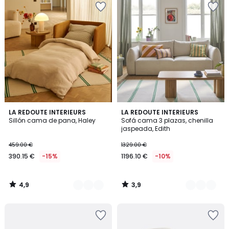
4,9
3,9
2
LA REDOUTE INTERIEURS
4
LA REDOUTE INTERIEURS
/ 5
/ 5
Sillón cama de pana, Haley
Sofá cama 3 plazas, chenilla
Colores
Colores
jaspeada, Edith
459.00 €
1329.00 €
390.15 €
-15%
1196.10 €
-10%
4,9
3,9
/
/
5
5