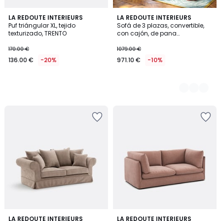
LA REDOUTE INTERIEURS
3
LA REDOUTE INTERIEURS
Puf triángular XL, tejido
Sofá de 3 plazas, convertible,
Colores
texturizado, TRENTO
con cajón, de pana
acanalada fina, AMEDEA
170.00 €
1079.00 €
136.00 €
-20%
971.10 €
-10%
5
LA REDOUTE INTERIEURS
5
LA REDOUTE INTERIEURS