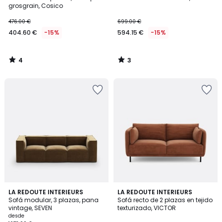
5
5
grosgrain, Cosico
476.00 €
699.00 €
404.60 €
-15%
594.15 €
-15%
4
3
/
/
5
5
4
LA REDOUTE INTERIEURS
5
LA REDOUTE INTERIEURS
Sofá modular, 3 plazas, pana
Sofá recto de 2 plazas en tejido
Colores
Colores
vintage, SEVEN
texturizado, VICTOR
desde