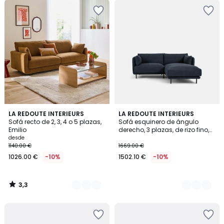
3,3
5
LA REDOUTE INTERIEURS
3
LA REDOUTE INTERIEURS
/ 5
Sofá recto de 2, 3, 4 o 5 plazas,
Sofá esquinero de ángulo
Colores
Colores
Emilio
derecho, 3 plazas, de rizo fino,
VICTOR
desde
1140.00 €
1669.00 €
1026.00 €
-10%
1502.10 €
-10%
3,3
/
5