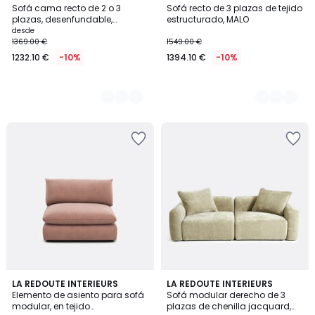
Sofá cama recto de 2 o 3
Sofá recto de 3 plazas de tejido
Colores
Colores
plazas, desenfundable,
estructurado, MALO
poliéster jaspeado, ADELIA
desde
1369.00 €
1549.00 €
1232.10 €
-10%
1394.10 €
-10%
5
LA REDOUTE INTERIEURS
3
LA REDOUTE INTERIEURS
Elemento de asiento para sofá
Sofá modular derecho de 3
Colores
Colores
modular, en tejido
plazas de chenilla jacquard,