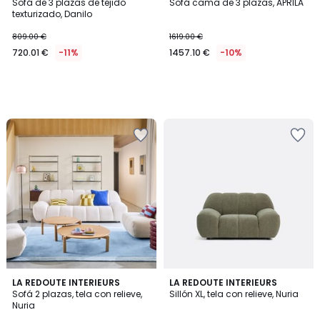
Sofá de 3 plazas de tejido
Sofá cama de 3 plazas, APRILA
texturizado, Danilo
809.00 €
1619.00 €
720.01 €
-11%
1457.10 €
-10%
5
3
LA REDOUTE INTERIEURS
3
LA REDOUTE INTERIEURS
/
Sofá 2 plazas, tela con relieve,
Sillón XL, tela con relieve, Nuria
Colores
Colores
5
Nuria