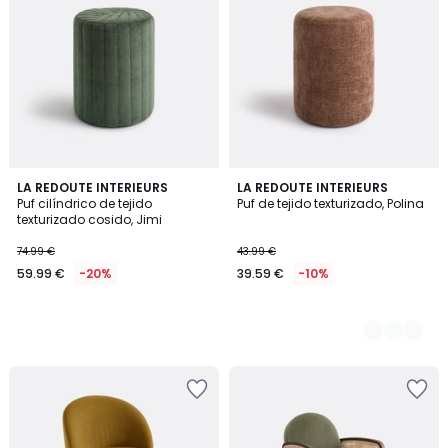
LA REDOUTE INTERIEURS
2
LA REDOUTE INTERIEURS
Puf cilíndrico de tejido
Puf de tejido texturizado, Polina
Colores
texturizado cosido, Jimi
74.99 €
43.99 €
59.99 €
-20%
39.59 €
-10%