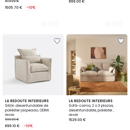
1673.00 €
899.00 €
1505.70 €
-10%
5
9
LA REDOUTE INTERIEURS
9
LA REDOUTE INTERIEURS
/
Sillón desenfundable de
Sofá-cama, 2 o 3 plazas,
Colores
Colores
5
poliéster jaspeado, ODNA
desenfundable, poliéster
jaspeado, ODNA
desde
desde
999.00 €
1529.00 €
899.10 €
-10%