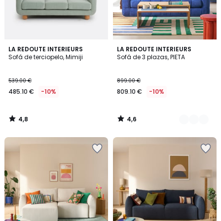
4,8
4,6
LA REDOUTE INTERIEURS
2
LA REDOUTE INTERIEURS
/ 5
/ 5
Sofá de terciopelo, Mimiji
Sofá de 3 plazas, PIETA
Colores
539.00 €
899.00 €
485.10 €
-10%
809.10 €
-10%
4,8
4,6
/
/
5
5