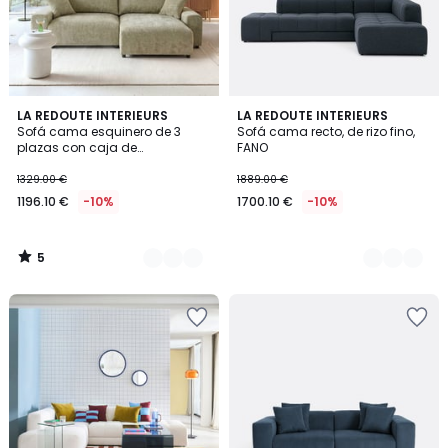
5
3
LA REDOUTE INTERIEURS
3
LA REDOUTE INTERIEURS
/
Sofá cama esquinero de 3
Sofá cama recto, de rizo fino,
Colores
Colores
5
plazas con caja de
FANO
almacenamiento, chenilla
flameada, GALENE
1329.00 €
1889.00 €
1196.10 €
-10%
1700.10 €
-10%
5
/
5