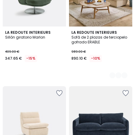
LA REDOUTE INTERIEURS
8
LA REDOUTE INTERIEURS
Sillón giratorio Marlon
Sofá de 2 plazas de terciopelo
Colores
gofrado ERABLE
409.00 €
989.00 €
347.65 €
-15%
890.10 €
-10%