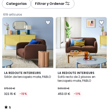
à
à
Categorías
Filtrar y Ordenar
gauche
droite
619 artículos
5
LA REDOUTE INTERIEURS
LA REDOUTE INTERIEURS
/
Sillón de terciopelo mate, PABLO
Sofá recto de 2 plazas en
5
terciopelo mate, PABLO
322.15
379.00 €
509.00 €
€
322.15 €
-15%
453.01 €
-11%
en
lugar
de
5