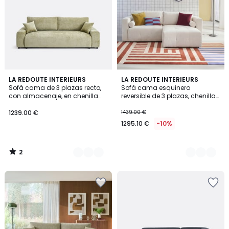
2
3
LA REDOUTE INTERIEURS
3
LA REDOUTE INTERIEURS
/
Sofá cama de 3 plazas recto,
Sofá cama esquinero
Colores
Colores
5
con almacenaje, en chenilla
reversible de 3 plazas, chenilla
flameada, GALENE
jaspeada, MASI
1239.00 €
1439.00 €
1295.10 €
-10%
2
/
5