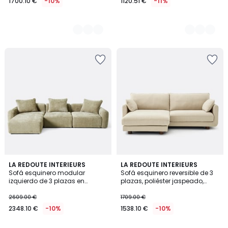
1700.10 €
-10%
1120.51 €
-11%
3
LA REDOUTE INTERIEURS
5
LA REDOUTE INTERIEURS
Sofá esquinero modular
Sofá esquinero reversible de 3
Colores
Colores
izquierdo de 3 plazas en
plazas, poliéster jaspeado,
chenilla jacquard, AMAD
EMILIO
2609.00 €
1709.00 €
2348.10 €
-10%
1538.10 €
-10%