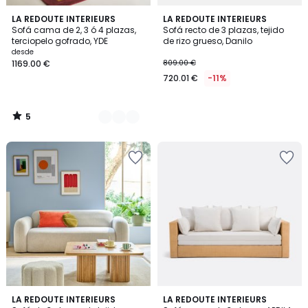
5
8
LA REDOUTE INTERIEURS
LA REDOUTE INTERIEURS
/
Sofá cama de 2, 3 ó 4 plazas,
Sofá recto de 3 plazas, tejido
Colores
5
terciopelo gofrado, YDE
de rizo grueso, Danilo
desde
1169.00 €
809.00 €
720.01 €
-11%
5
/
5
LA REDOUTE INTERIEURS
LA REDOUTE INTERIEURS