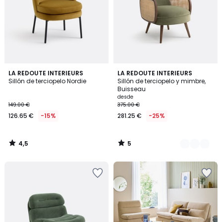
4,5
5
LA REDOUTE INTERIEURS
2
LA REDOUTE INTERIEURS
/ 5
/
Sillón de terciopelo Nordie
Sillón de terciopelo y mimbre,
Colores
5
Buisseau
desde
149.00 €
375.00 €
126.65 €
-15%
281.25 €
-25%
4,5
5
/
/
5
5