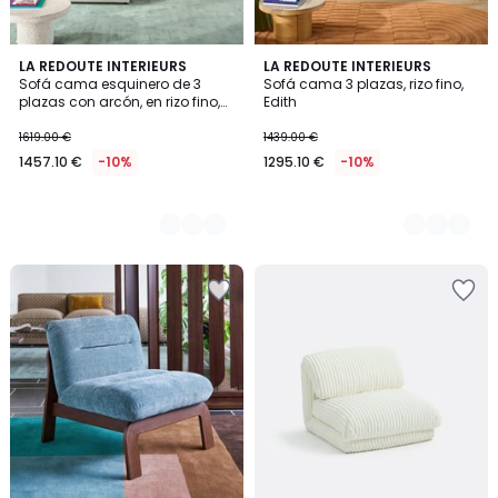
3
LA REDOUTE INTERIEURS
3
LA REDOUTE INTERIEURS
Sofá cama esquinero de 3
Sofá cama 3 plazas, rizo fino,
Colores
Colores
plazas con arcón, en rizo fino,
Edith
EDITH
1619.00 €
1439.00 €
1457.10 €
-10%
1295.10 €
-10%