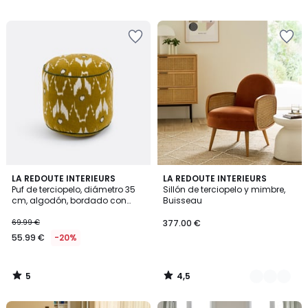
379.00
/
5
€
15%
descuento
aplicado.
5
4,5
LA REDOUTE INTERIEURS
2
LA REDOUTE INTERIEURS
/
/ 5
Puf de terciopelo, diámetro 35
Sillón de terciopelo y mimbre,
Colores
5
cm, algodón, bordado con
Buisseau
estampado ikat, ASTANA
69.99 €
377.00 €
55.99 €
-20%
5
4,5
/
/
5
5