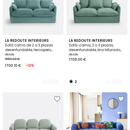
2
3
LA REDOUTE INTERIEURS
8
LA REDOUTE INTERIEURS
/
Sofá cama de 2 o 3 plazas
Sofá-cama, 2 o 3 plazas,
Colores
Colores
5
desenfundable, terciopelo,
desenfundable, lino triturado,
ODNA
ODNA
desde
desde
1889.00 €
1709.00 €
1700.10 €
-10%
2
/
5