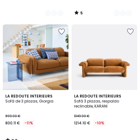
5
/
5
3,3
LA REDOUTE INTERIEURS
LA REDOUTE INTERIEURS
/ 5
Sofá de 3 plazas, Giorgia
Sofá 3 plazas, respaldo
reclinable, KARANI
899.00 €
1349.00 €
800.11 €
-11%
1214.10 €
-10%