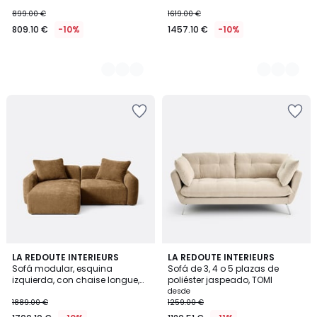
estructurado, MALO
AMAD
899.00 €
1619.00 €
809.10 €
-10%
1457.10 €
-10%
3
LA REDOUTE INTERIEURS
5
LA REDOUTE INTERIEURS
Sofá modular, esquina
Sofá de 3, 4 o 5 plazas de
Colores
Colores
izquierda, con chaise longue,
poliéster jaspeado, TOMI
chenilla jacquard, AMAD
desde
1889.00 €
1259.00 €