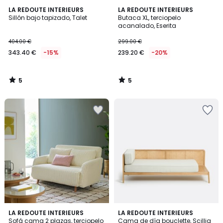
5
5
LA REDOUTE INTERIEURS
LA REDOUTE INTERIEURS
/
/
Sillón bajo tapizado, Talet
Butaca XL, terciopelo
5
5
acanalado, Eserita
404.00 €
299.00 €
343.40 €
-15%
239.20 €
-20%
5
5
/
/
5
5
4
3
LA REDOUTE INTERIEURS
LA REDOUTE INTERIEURS
/
/
Sofá cama 2 plazas, terciopelo
Cama de día bouclette, Scillia