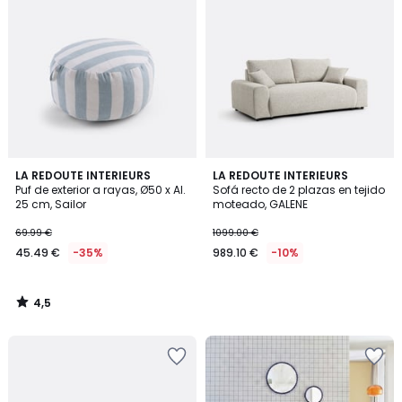
4,5
LA REDOUTE INTERIEURS
LA REDOUTE INTERIEURS
/ 5
Puf de exterior a rayas, Ø50 x Al.
Sofá recto de 2 plazas en tejido
25 cm, Sailor
moteado, GALENE
69.99 €
1099.00 €
45.49 €
-35%
989.10 €
-10%
4,5
/
5