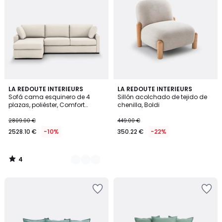
4
3
LA REDOUTE INTERIEURS
LA REDOUTE INTERIEURS
/
Sofá cama esquinero de 4
Sillón acolchado de tejido de
Colores
5
plazas, poliéster, Comfort
chenilla, Boldi
Bultex®, TIMOR
2809.00 €
449.00 €
2528.10 €
-10%
350.22 €
-22%
4
/
5