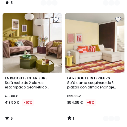
5
/
5
5
1
LA REDOUTE INTERIEURS
2
LA REDOUTE INTERIEURS
/
/
Sofá recto de 2 plazas,
Sofá cama esquinero de 3
Colores
5
5
estampado geométrico,
plazas con almacenanaje,
LANDINE
pana de canalé fino, FLO
465.00 €
899.00 €
418.50 €
-10%
854.05 €
-5%
5
1
/
/
5
5