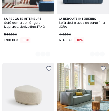
3
LA REDOUTE INTERIEURS
5
LA REDOUTE INTERIEURS
Sofá cama con ángulo
Sofá de 3 plazas de pana fina,
Colores
Colores
izquierdo, de rizo fino, FANO
LIORA
1889.00 €
1349.00 €
1700.10 €
-10%
1214.10 €
-10%