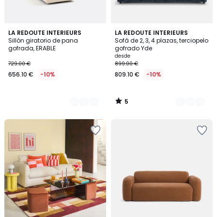
5
8
LA REDOUTE INTERIEURS
8
LA REDOUTE INTERIEURS
/
Sillón giratorio de pana
Sofá de 2, 3, 4 plazas, terciopelo
Colores
Colores
5
gofrada, ERABLE
gofrado Yde
desde
729.00 €
899.00 €
656.10 €
-10%
809.10 €
-10%
5
/
5