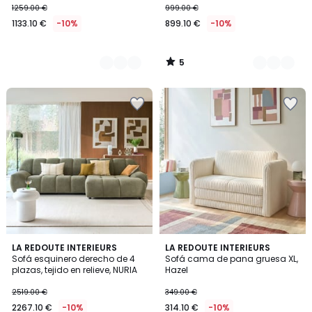
1259.00 €
999.00 €
1133.10 €
-10%
899.10 €
-10%
5
/
5
3
LA REDOUTE INTERIEURS
LA REDOUTE INTERIEURS
Sofá esquinero derecho de 4
Sofá cama de pana gruesa XL,
Colores
plazas, tejido en relieve, NURIA
Hazel
2519.00 €
349.00 €
2267.10 €
-10%
314.10 €
-10%