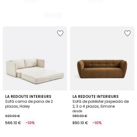
5
2
LA REDOUTE INTERIEURS
5
LA REDOUTE INTERIEURS
/
Sofá cama de pana de 2
Sofá de poliéster jaspeado de
Colores
Colores
5
plazas, Haley
2, 3 o 4 plazas, Simone
desde
629.00 €
989.00 €
566.10 €
-10%
890.10 €
-10%