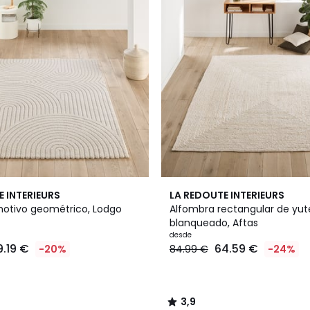
3,9
E INTERIEURS
LA REDOUTE INTERIEURS
/ 5
otivo geométrico, Lodgo
Alfombra rectangular de yut
blanqueado, Aftas
desde
9.19 €
64.59 €
-20%
84.99 €
-24%
3,9
/