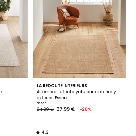
4,3
LA REDOUTE INTERIEURS
/ 5
e
Alfombras efecto yute para interior y
exterior, Essen
desde
67.99 €
84.99 €
-20%
4,3
/