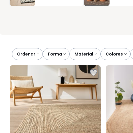
la información de cada modelo y elige con calma. Una buena al
vida más fácil desde el primer día.
Ordenar
forma
material
colores