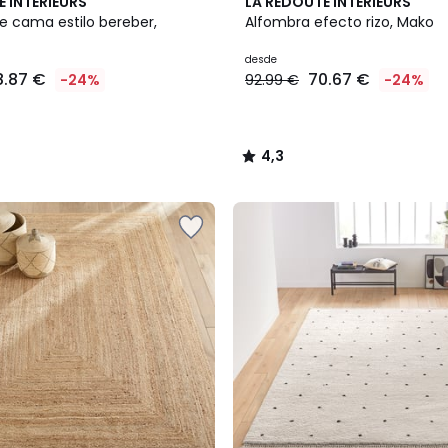
3
4,3
E INTERIEURS
LA REDOUTE INTERIEURS
Colores
/ 5
e cama estilo bereber,
Alfombra efecto rizo, Mako
desde
8.87 €
70.67 €
-24%
92.99 €
-24%
4,3
/
5