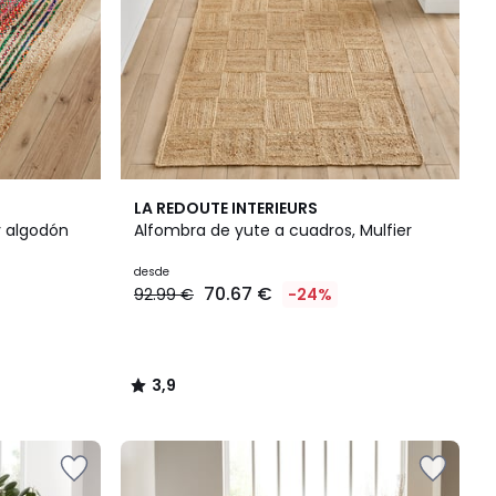
3,9
LA REDOUTE INTERIEURS
/ 5
y algodón
Alfombra de yute a cuadros, Mulfier
desde
70.67 €
92.99 €
-24%
3,9
/
5