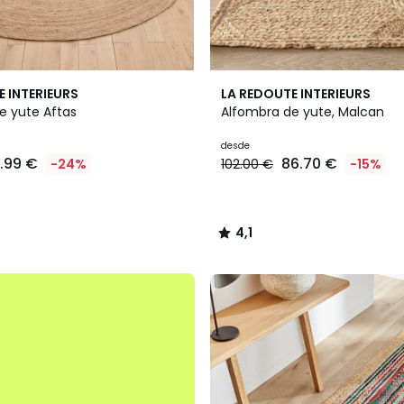
4,1
E INTERIEURS
LA REDOUTE INTERIEURS
/ 5
e yute Aftas
Alfombra de yute, Malcan
desde
8.99 €
86.70 €
-24%
102.00 €
-15%
4,1
/
5