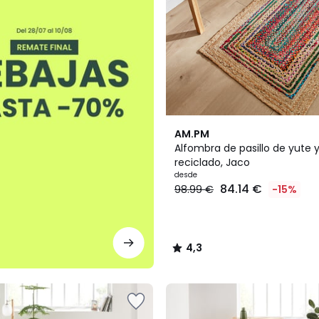
4,3
AM.PM
/ 5
Alfombra de pasillo de yute 
reciclado, Jaco
desde
84.14 €
98.99 €
-15%
4,3
/
5