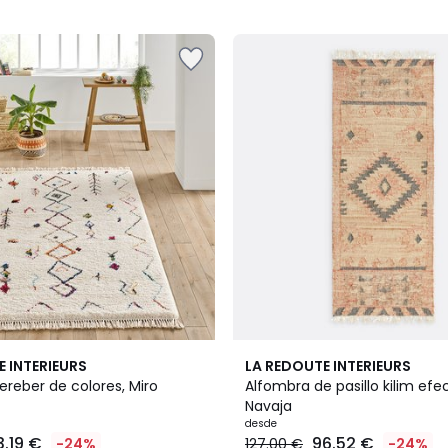
5
4,6
E INTERIEURS
LA REDOUTE INTERIEURS
/ 5
reber de colores, Miro
Alfombra de pasillo kilim efe
Navaja
desde
3.19 €
96.52 €
-24%
127.00 €
-24%