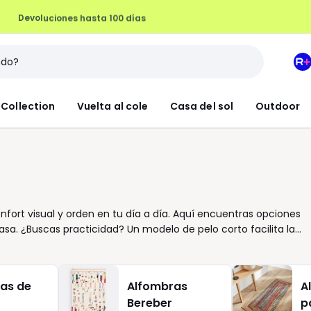
Devoluciones hasta 100 días
M
e
L
Collection
Vuelta al cole
Casa del sol
Outdoor
R
+
nfort visual y orden en tu día a día. Aquí encuentras opciones
a. ¿Buscas practicidad? Un modelo de pelo corto facilita la
efieres un ambiente sereno? Los tonos beige o gris se integran
to de la decoración. Cada alfombra se valora por sus
ad para resultar seguros en el uso diario y acabados pensados
as de
Alfombras
A
cuando la casa está siempre en movimiento. Además, los
Bereber
p
nsaciones desagradables asociadas a ciertos quimicos. Consulta