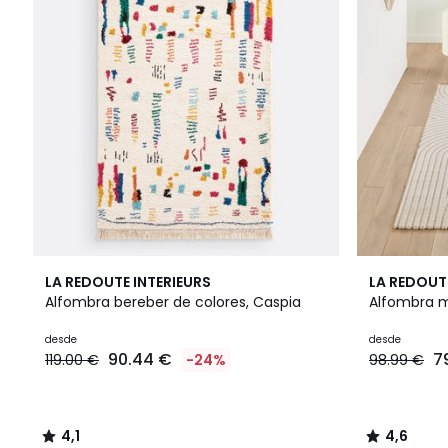
4,1
4,6
LA REDOUTE INTERIEURS
LA REDOUT
/ 5
/ 5
Alfombra bereber de colores, Caspia
Alfombra m
desde
desde
90.44 €
7
119.00 €
-24%
98.99 €
4,1
4,6
/
/