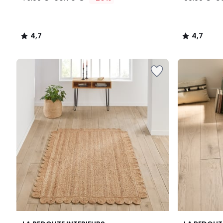
4,7
4,7
/
/
5
5