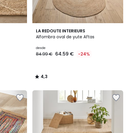
4,3
LA REDOUTE INTERIEURS
/ 5
Alfombra oval de yute Aftas
desde
64.59 €
84.99 €
-24%
4,3
/
5