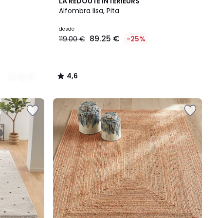
4,6
LA REDOUTE INTERIEURS
/ 5
Alfombra lisa, Pita
desde
89.25 €
119.00 €
-25%
4,6
/
5