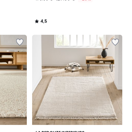
4,5
/
5