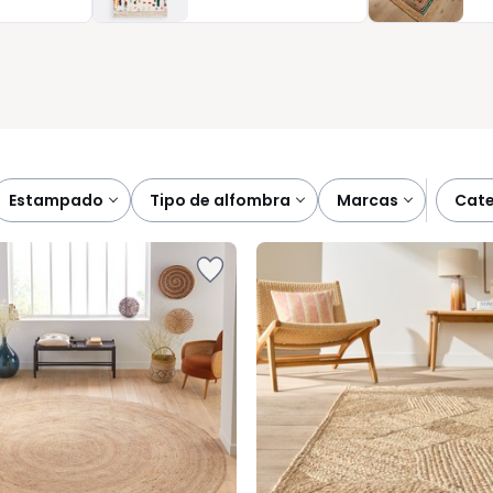
fombra se adapta a tu hogar sin complicaciones y te hace la
estampado
tipo de alfombra
marcas
cat