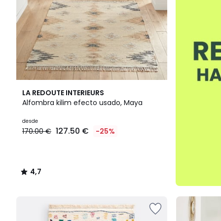
4,7
LA REDOUTE INTERIEURS
/ 5
Alfombra kilim efecto usado, Maya
desde
127.50 €
170.00 €
-25%
4,7
/
5