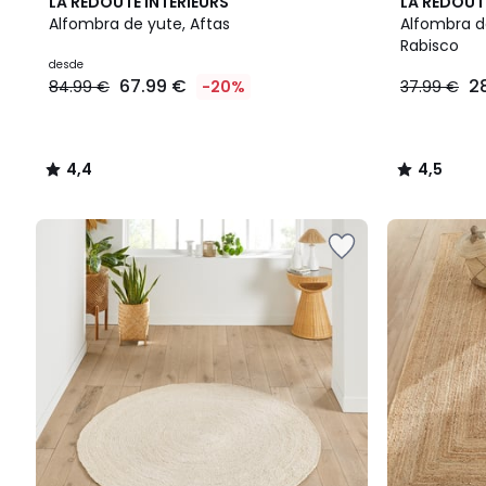
4,4
4,5
LA REDOUTE INTERIEURS
LA REDOUT
/ 5
/ 5
Alfombra de yute, Aftas
Alfombra d
Rabisco
desde
67.99 €
2
84.99 €
-20%
37.99 €
4,4
4,5
/
/
5
5