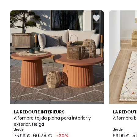
5
5
4,7
4,7
LA REDOUTE INTERIEURS
LA REDOUT
/ 5
/ 5
Alfombra tejida plana para interior y
Alfombra be
exterior, Helga
desde
desde
60.79 €
5
75.99 €
-20%
69.99 €