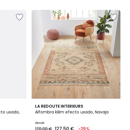
5
4,5
LA REDOUTE INTERIEURS
/ 5
cto usado,
Alfombra kilim efecto usado, Navaja
desde
127.50 €
170.00 €
-25%