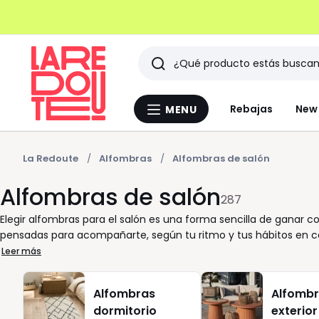
Buscar
Últimos
Rebajas
New 
MENU
Menu
artículos
La
Redoute
vistos
La Redoute
Alfombras
Alfombras de salón
Alfombras de salón
287
Elegir alfombras para el salón es una forma sencilla de ganar co
pensadas para acompañarte, según tu ritmo y tus hábitos en cas
limpieza y mantiene un aspecto cuidado con poco esfuerzo. ¿Pr
Leer más
con facilidad y ayudan a crear una base equilibrada para el res
caracteristicas reales: tacto suave al caminar, buena estabilid
Alfombras
Alfombr
para durar. Muchas propuestas son lavable, una ventaja clara 
dormitorio
exterior
materiales se seleccionan para evitar olores persistentes o se