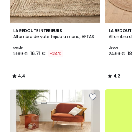
4,4
4,2
LA REDOUTE INTERIEURS
LA REDOUT
/ 5
/ 5
Alfombra de yute tejida a mano, AFTAS
Alfombra d
Precio
desde
desde
16.71 €
1
21.99 €
-24%
24.99 €
a
partir
de
16.71
4,4
4,2
€
/
/
en
5
5
lugar
.
de
21.99
€
24%
descuento
aplicado.