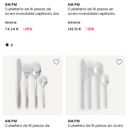
2
AM.PM
AM.PM
/
Cubertería de 16 piezas de
Cubertería de 16 piezas en
5
acero inoxidable cepillado, Aisi
acero inoxidable cepillado
negro, Nivi
98.99 €
159.00 €
74.24 €
-25%
143.10 €
-10%
2
/
5
AM.PM
AM.PM
Cubertero de 16 piezas de
Cubertero de 16 piezas en acero