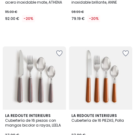
acero inoxidable mate, ATHENA
inoxidable brillante, ANNE
115.00 €
98.99 €
92.00 €
-20%
79.19 €
-20%
5
4,4
LA REDOUTE INTERIEURS
2
LA REDOUTE INTERIEURS
/
/ 5
Cubertería de 16 piezas con
Cubertería de 16 PIEZAS, Polla
Colores
5
mangos bicolor a rayas, LEELA