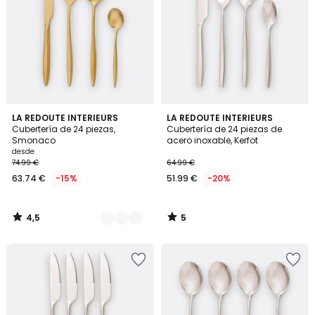
4,5
5
2
LA REDOUTE INTERIEURS
LA REDOUTE INTERIEURS
/ 5
/
Cubertería de 24 piezas,
Cubertería de 24 piezas de
Colores
5
Smonaco
acero inoxable, Kerfot
desde
74.99 €
64.99 €
63.74 €
-15%
51.99 €
-20%
4,5
5
/
/
5
5