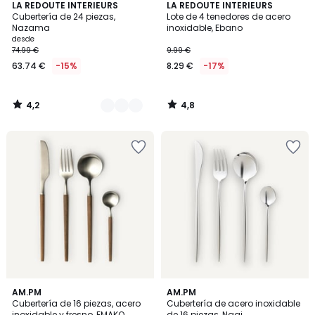
4,2
4,8
2
LA REDOUTE INTERIEURS
LA REDOUTE INTERIEURS
/ 5
/ 5
Cubertería de 24 piezas,
Lote de 4 tenedores de acero
Colores
Nazama
inoxidable, Ebano
desde
74.99 €
9.99 €
63.74 €
-15%
8.29 €
-17%
4,2
4,8
/
/
5
5
3,8
4,5
AM.PM
AM.PM
/ 5
/ 5
Cubertería de 16 piezas, acero
Cubertería de acero inoxidable
inoxidable y fresno, EMAKO
de 16 piezas, Nagi