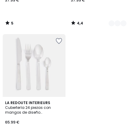
37.99 €
37.99 €
5
4,4
/
/
5
5
LA REDOUTE INTERIEURS
Cubertería 24 piezas con
mangos de diseño
acanalado, acero inoxidable,
PATTIE
65.99 €