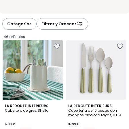
Categorías
Filtrar y Ordenar
46 artículos
5
5
2
LA REDOUTE INTERIEURS
LA REDOUTE INTERIEURS
/
/
Cubertero de gres, Shella
Cubertería de 16 piezas con
Colores
5
5
mangos bicolor a rayas, LEELA
15.29
17.99 €
37.99 €
€