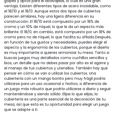
golpes y aptos para el lavavajillas, lo cual es una gran
ventaja. Existen diferentes tipos de acero inoxidable, como
el 18/10 y el 18/0. Aunque estos dos tipos de cubiertos
parecen similares, hay una ligera diferencia en su
construcción. El 18/10 está compuesto por un 18% de
cromo y un 10% de níquel, lo que le da un aspecto más
brillante. El 18/0, en cambio, está compuesto por un 18% de
cromo pero no de níquel, lo que facilita su afilado.
Después,
en función de tus gustos y necesidades, puedes elegir el
aspecto y la ergonomía de los cubiertos, porque el diseño
es muy importante si quieres armonizar tu mesa. Tanto si
buscas juegos muy detallados como cuchillos sencillos y
lisos, un detalle que no debes pasar por alto es el agarre y
el manejo de tus cubiertos y utensilios. También hay que
pensar en cómo se van a utilizar los cubiertos. Una
cubertería con un mango bonito pero muy frágil podría
utilizarse para un uso ocasional o festivo, a diferencia de
un juego más robusto que podría utilizarse a diario y seguir
manteniéndose y siendo sólido. Elijas lo que elijas, la
cubertería es una parte esencial de la decoración de tu
mesa, así que esta es tu oportunidad para elegir un juego
que se adapte a ti.