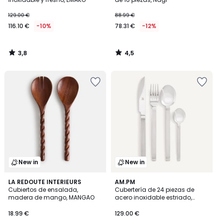
129.00 €
88.99 €
116.10 €
-10%
78.31 €
-12%
3,8
4,5
/
/
5
5
New in
New in
LA REDOUTE INTERIEURS
AM.PM
Cubiertos de ensalada,
Cubertería de 24 piezas de
madera de mango, MANGAO
acero inoxidable estriado,
AGATHA
18.99 €
129.00 €