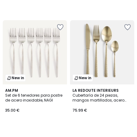
New in
New in
AM.PM
LA REDOUTE INTERIEURS
Set de 6 tenedores para postre
Cubertaría de 24 piezas,
de acero inoxidable, NAGI
mangos martillados, acero
inoxidable, SARA
35.00 €
75.99 €