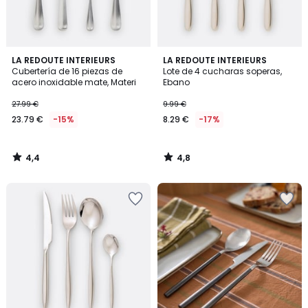
4,4
4,8
LA REDOUTE INTERIEURS
LA REDOUTE INTERIEURS
/ 5
/ 5
Cubertería de 16 piezas de
Lote de 4 cucharas soperas,
acero inoxidable mate, Materi
Ebano
27.99 €
9.99 €
23.79 €
-15%
8.29 €
-17%
4,4
4,8
/
/
5
5