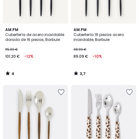
4
3,7
AM.PM
AM.PM
/
/ 5
Cubertería de acero inoxidable
Cubertería 16 piezas acero
5
dorado de 16 piezas, Barbule
inoxidable, Barbule
115.00 €
98.99 €
101.20 €
-12%
89.09 €
-10%
4
3,7
/
/
5
5