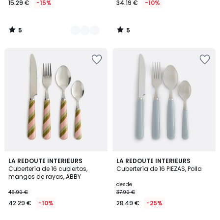
15.29 €
-15%
34.19 €
-10%
en
lugar
de
5
5
17.99
/
/
5
5
€
15%
descuento
aplicado.
4,4
LA REDOUTE INTERIEURS
4
LA REDOUTE INTERIEURS
/ 5
Cubertería de 16 cubiertos,
Cubertería de 16 PIEZAS, Polla
Colores
mangos de rayas, ABBY
desde
46.99 €
37.99 €
42.29 €
-10%
28.49 €
-25%