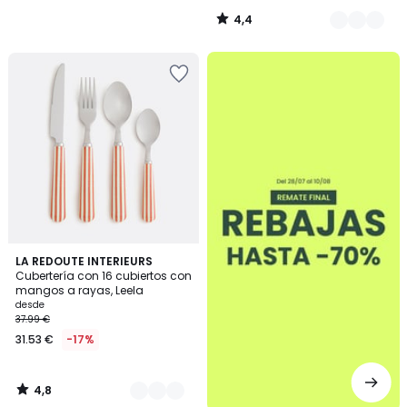
4,4
/
5
.
4,8
4
LA REDOUTE INTERIEURS
/ 5
Cubertería con 16 cubiertos con
Colores
mangos a rayas, Leela
desde
37.99 €
31.53 €
-17%
4,8
/