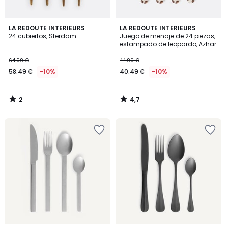
2
4,7
LA REDOUTE INTERIEURS
LA REDOUTE INTERIEURS
/
/ 5
24 cubiertos, Sterdam
Juego de menaje de 24 piezas,
5
estampado de leopardo, Azhar
64.99 €
44.99 €
58.49 €
-10%
40.49 €
-10%
2
4,7
/
/
5
5