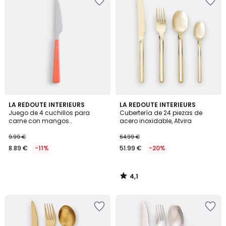
4,1
LA REDOUTE INTERIEURS
LA REDOUTE INTERIEURS
/ 5
Juego de 4 cuchillos para
Cubertería de 24 piezas de
carne con mangos
acero inoxidable, Atvira
remachados, ROBY
9.99 €
64.99 €
8.89 €
-11%
51.99 €
-20%
4,1
/
5