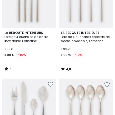
5
4,8
LA REDOUTE INTERIEURS
LA REDOUTE INTERIEURS
/
/ 5
Lote de 4 cuchillos de acero
Lote de 4 cucharas soperas de
5
inoxidable, Katherine
acero inoxidable, Katherine
9.99 €
9.99 €
8.99 €
-10%
8.99 €
-10%
5
4,8
/
/
5
5