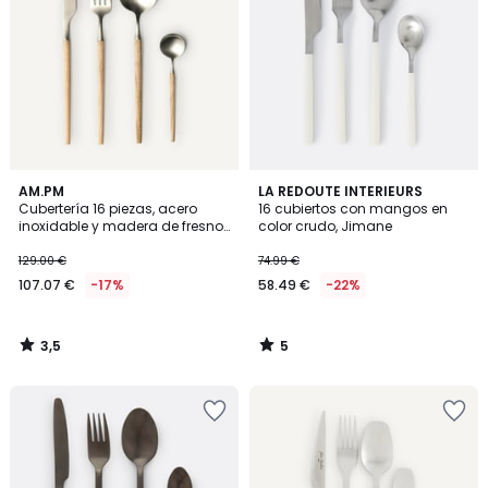
3,5
5
AM.PM
LA REDOUTE INTERIEURS
/ 5
/
Cubertería 16 piezas, acero
16 cubiertos con mangos en
5
inoxidable y madera de fresno,
color crudo, Jimane
Emako
129.00 €
74.99 €
107.07 €
-17%
58.49 €
-22%
3,5
5
/
/
5
5