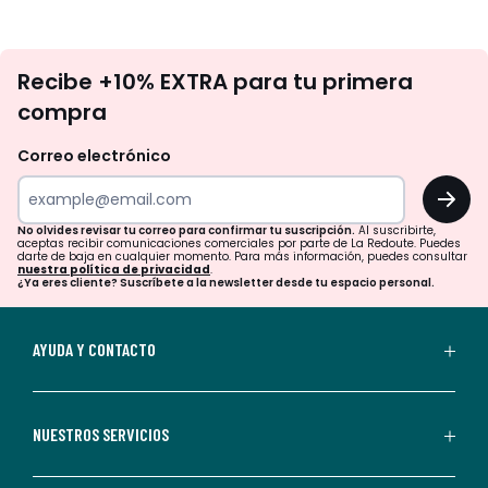
No
Recibe +10% EXTRA para tu primera
te
compra
olvides
revisar
Correo electrónico
tu
OK
correo
para
No olvides revisar tu correo para confirmar tu suscripción.
Al suscribirte,
aceptas recibir comunicaciones comerciales por parte de La Redoute. Puedes
confirmar
darte de baja en cualquier momento. Para más información, puedes consultar
nuestra política de privacidad
.
tu
¿Ya eres cliente? Suscríbete a la newsletter desde tu espacio personal.
suscripción.
Al
AYUDA Y CONTACTO
suscribirte,
aceptas
recibir
NUESTROS SERVICIOS
comunicaciones
comerciales