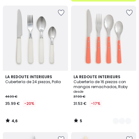
5
4,6
5
LA REDOUTE INTERIEURS
3
LA REDOUTE INTERIEURS
/ 5
/
Cubertería de 24 piezas, Polla
Cubertería de 16 piezas con
Colores
5
mangos remachados, Roby
desde
44.99 €
37.99 €
35.99 €
-20%
31.53 €
-17%
4,6
5
/
/
5
5