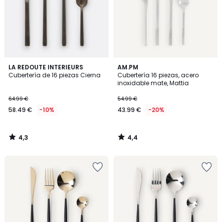
4,3
4,4
LA REDOUTE INTERIEURS
AM.PM
/ 5
/ 5
Cubertería de 16 piezas Cierna
Cubertería 16 piezas, acero
inoxidable mate, Mattia
64.99 €
54.99 €
58.49 €
-10%
43.99 €
-20%
4,3
4,4
/
/
5
5