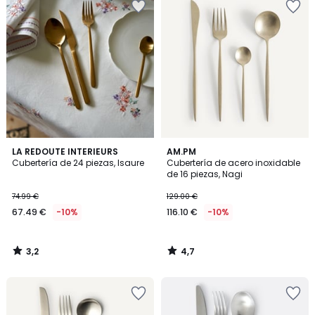
3,2
4,7
LA REDOUTE INTERIEURS
AM.PM
/ 5
/ 5
Cubertería de 24 piezas, Isaure
Cubertería de acero inoxidable
de 16 piezas, Nagi
74.99 €
129.00 €
67.49 €
-10%
116.10 €
-10%
3,2
4,7
/
/
5
5