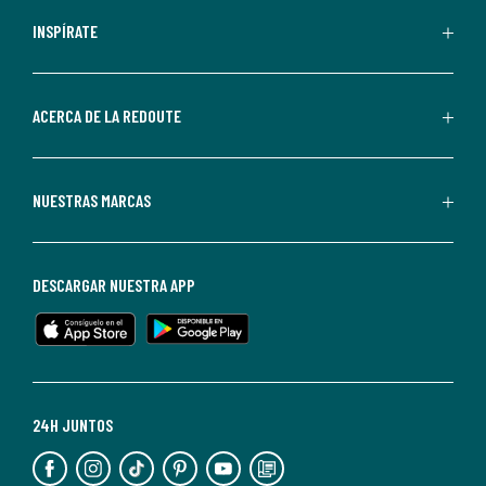
personalizadas
INSPÍRATE
por
parte
de
ACERCA DE LA REDOUTE
La
Redoute.
Puedes
NUESTRAS MARCAS
darte
de
baja
DESCARGAR NUESTRA APP
en
cualquier
momento.
Para
más
24H JUNTOS
información,
puedes