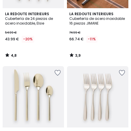
4,8
3,9
LA REDOUTE INTERIEURS
LA REDOUTE INTERIEURS
/ 5
/ 5
Cubertería de 24 piezas de
Cubertería de acero inoxidable
acero inoxidable, Elsie
16 piezas JIMANE
54.99 €
74.99 €
43.99 €
-20%
66.74 €
-11%
4,8
3,9
/
/
5
5