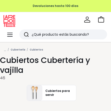
Devoluciones hasta 100 días
Ir
a
La
la
Redoute
Menu
Buscar
cesta
Últimos
...
artículos
Cubertería
Cubiertos
Cubiertos Cubertería y
vistos
vajilla
46
Cubiertos para
servir