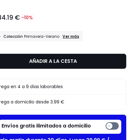
34.19 €
-10%
REBAJAS
S
Ver más
Colección
Primavera-Verano
Colección
Primavera-
Verano
AÑADIR A LA CESTA
rega en 4 a 9 días laborables
rega a domicilio desde
3.99 €
Envíos gratis ilimitados a domicilio