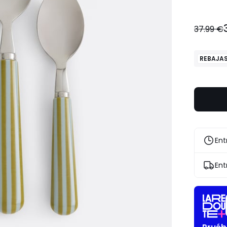
37.99 €
REBAJA
Ent
Ent