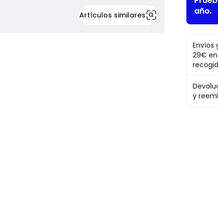
Pruéb
año.
Artículos similares
Envíos 
29€ en
recogi
Devolu
y reem