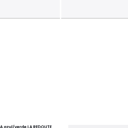
LA azul/verde
LA REDOUTE