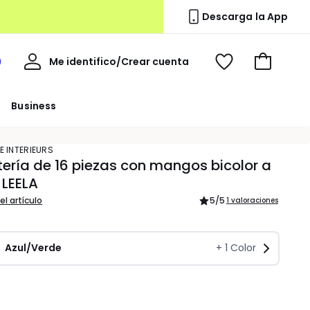
Descarga la App
Mi
Me identifico/Crear cuenta
i
Ver
Ir
cuenta
spacio
mis
a
a
favoritos
la
Business
edoute
cesta
E INTERIEURS
ería de 16 piezas con mangos bicolor a
 LEELA
el artículo
5
/5
1 valoraciones
Azul/Verde
+
1
Color
dad