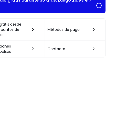
alo gratis durante 30 días. Luego 29,99 € /
gratis desde
 puntos de
Métodos de pago
da
ciones
Contacto
bolsos