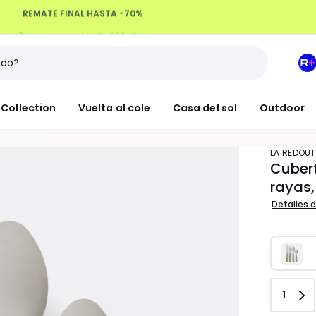
Devoluciones hasta 100 días
M
e
L
Collection
Vuelta al cole
Casa del sol
Outdoor
R
+
LA REDOUT
Cubert
rayas,
Detalles d
Canti
1