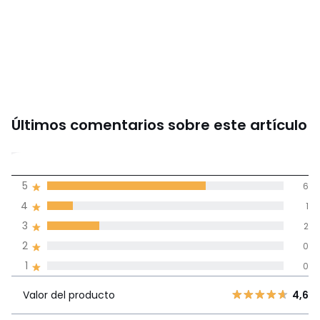
Últimos comentarios sobre este artículo
4,4
5
6
(9)
de promedio
4
1
3
2
Reseñas 100% certificadas,
2
0
Compromiso La Redoute
1
0
Valor del
5
6
4,6
producto
Valor del producto
4,6
4
1