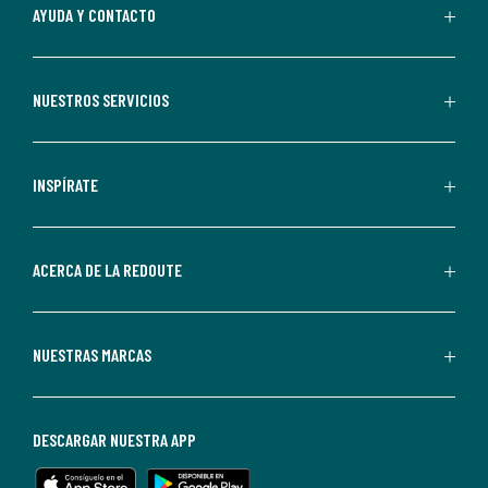
Al
AYUDA Y CONTACTO
suscribirte,
aceptas
recibir
NUESTROS SERVICIOS
comunicaciones
comerciales
personalizadas
INSPÍRATE
por
parte
de
ACERCA DE LA REDOUTE
La
Redoute.
Puedes
NUESTRAS MARCAS
darte
de
baja
DESCARGAR NUESTRA APP
en