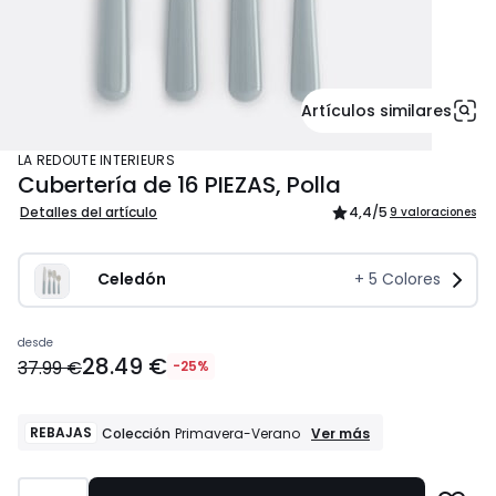
Artículos similares
LA REDOUTE INTERIEURS
Cubertería de 16 PIEZAS, Polla
Detalles del artículo
4,4
/5
9 valoraciones
Celedón
+
5
Colores
28.49
desde
28.49 €
€
37.99 €
-25%
en
lugar
de
REBAJAS
REBAJAS
Ver más
Colección
Primavera-Verano
Colección
37.99
Primavera-
€
Verano