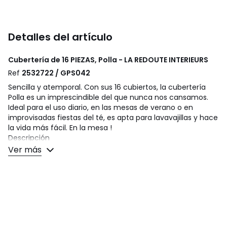
Detalles del artículo
Cubertería de 16 PIEZAS, Polla - LA REDOUTE INTERIEURS
Ref
2532722 / GPS042
Sencilla y atemporal. Con sus 16 cubiertos, la cubertería
Polla es un imprescindible del que nunca nos cansamos.
Ideal para el uso diario, en las mesas de verano o en
improvisadas fiestas del té, es apta para lavavajillas y hace
la vida más fácil. En la mesa !
Descripción
• De acero inoxidable
Ver más
• Mango liso de ABS
• El lote incluye 4 tenedores, 4 cuchillos, 4 cucharas
soperas y 4 cucharillas de café
Cuidados
• Apto para lavavajillas