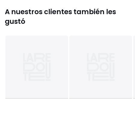
A nuestros clientes también les
Colores
Celedón, Ciruela, Rosa , Verde aceiutuna,
Caramelo, Amarillo Mantequilla
gustó
Tallas
talla única