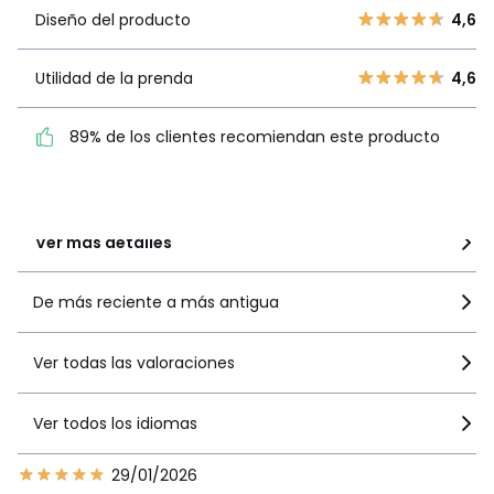
3
2
Diseño del
Diseño del producto
4,6
4,6
2
0
producto
1
0
Utilidad de la prenda
4,6
Utilidad de la
4,6
prenda
89% de los clientes recomiendan este producto
89% de los clientes
recomiendan este producto
Ver más detalles
De más reciente a más antigua
Ver todas las valoraciones
Ver todos los idiomas
29/01/2026