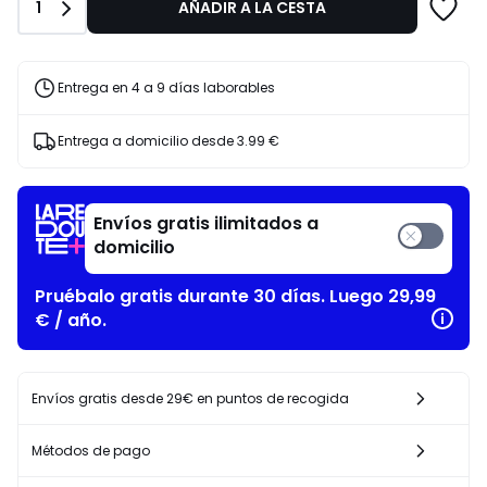
25%
Cantidad
1
AÑADIR A LA CESTA
descuento
aplicado.
Entrega en 4 a 9 días laborables
Entrega a domicilio desde
3.99 €
Envíos gratis ilimitados a
domicilio
Pruébalo gratis durante 30 días. Luego 29,99
€ / año.
Envíos gratis desde 29€ en puntos de recogida
Métodos de pago