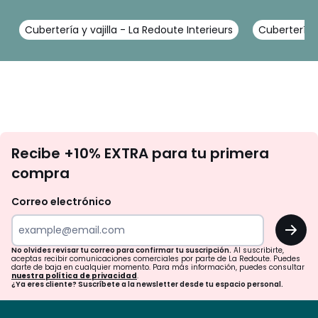
Cubertería y vajilla - La Redoute Interieurs
Cubertería 
No
Recibe +10% EXTRA para tu primera
te
compra
olvides
revisar
Correo electrónico
tu
OK
correo
para
No olvides revisar tu correo para confirmar tu suscripción.
Al suscribirte,
aceptas recibir comunicaciones comerciales por parte de La Redoute. Puedes
confirmar
darte de baja en cualquier momento. Para más información, puedes consultar
nuestra política de privacidad
.
tu
¿Ya eres cliente? Suscríbete a la newsletter desde tu espacio personal.
suscripción.