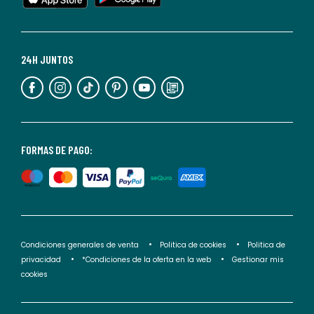
cualquier
momento.
Para
más
24H JUNTOS
información,
puedes
consultar
nuestra
<2>política
FORMAS DE PAGO:
de
privacidad</2>.
Condiciones generales de venta
Politica de cookies
Politica de
privacidad
*Condiciones de la oferta en la web
Gestionar mis
cookies