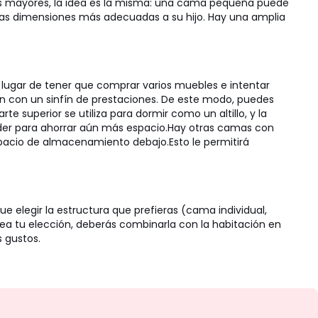
ás mayores, la idea es la misma: una cama pequeña puede
nas dimensiones más adecuadas a su hijo.
Hay una amplia
 lugar de tener que comprar varios muebles e intentar
n con un sinfín de prestaciones.
De este modo, puedes
e superior se utiliza para dormir como un altillo, y la
nder para ahorrar aún más espacio.
Hay otras camas con
pacio de almacenamiento debajo.
Esto le permitirá
ue elegir la estructura que prefieras (cama individual,
sea tu elección, deberás combinarla con la habitación en
s gustos.