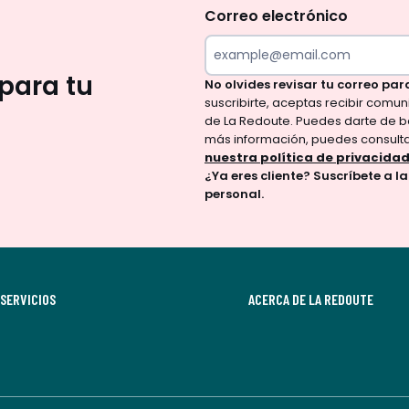
olvides
Correo electrónico
revisar
tu
para tu
No olvides revisar tu correo par
correo
suscribirte, aceptas recibir comu
para
de La Redoute. Puedes darte de b
confirmar
más información, puedes consult
tu
nuestra política de privacida
¿Ya eres cliente? Suscríbete a l
suscripción.
personal.
Al
suscribirte,
aceptas
recibir
SERVICIOS
comunicaciones
ACERCA DE LA REDOUTE
comerciales
personalizadas
por
parte