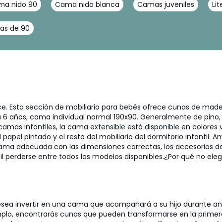
a nido 90
Cama nido blanca
Camas juveniles
Li
as de 90
e. Esta sección de mobiliario para bebés ofrece cunas de made
a 6 años, cama individual normal 190x90. Generalmente de pino
amas infantiles, la cama extensible está disponible en colores v
el pintado y el resto del mobiliario del dormitorio infantil.
Am
ama adecuada con las dimensiones correctas, los accesorios 
il perderse entre todos los modelos disponibles.
¿Por qué no eleg
sea invertir en una cama que acompañará a su hijo durante a
mplo, encontrarás cunas que pueden transformarse en la primera 