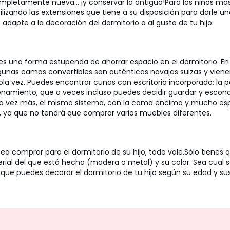
ompletamente nueva... ¡y conservar la antigua!
Para los niños m
zando las extensiones que tiene a su disposición para darle u
dapte a la decoración del dormitorio o al gusto de tu hijo.
s una forma estupenda de ahorrar espacio en el dormitorio. En
lgunas camas convertibles son auténticas navajas suizas y viene
a vez. Puedes encontrar cunas con escritorio incorporado: la part
acenamiento, que a veces incluso puedes decidir guardar y esco
a vez más, el mismo sistema, con la cama encima y mucho es
, ya que no tendrá que comprar varios muebles diferentes.
 comprar para el dormitorio de su hijo, todo vale.
Sólo tienes q
rial del que está hecha (madera o metal) y su color. Sea cual 
 que puedes decorar el dormitorio de tu hijo según su edad y su
No
te