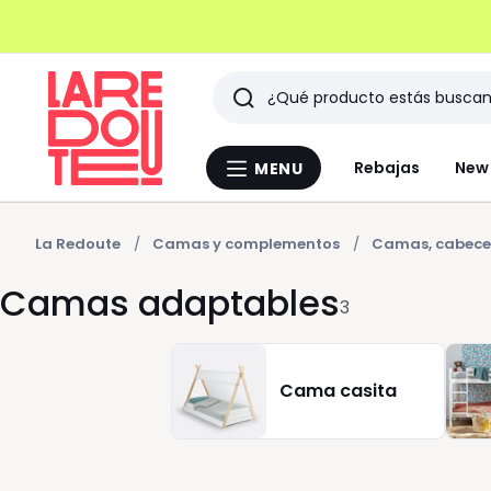
Buscar
Últimos
Rebajas
New 
MENU
Menu
artículos
La
Redoute
vistos
La Redoute
Camas y complementos
Camas, cabece
Camas adaptables
3
Cama casita