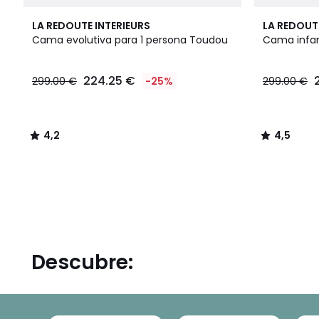
4,2
2
4,5
LA REDOUTE INTERIEURS
LA REDOUT
/ 5
Colores
/ 5
Cama evolutiva para 1 persona Toudou
Cama infant
224.25
224.25 €
299.00 €
-25%
299.00 €
€
en
lugar
de
4,2
4,5
299.00
/
/
€
5
5
25%
descuento
aplicado.
Descubre: