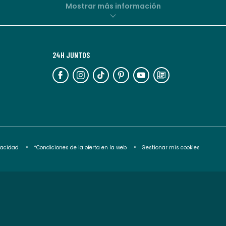
de
Mostrar más información
La
Redoute.
Puedes
24H JUNTOS
darte
de
baja
en
cualquier
momento.
Para
ivacidad
*Condiciones de la oferta en la web
Gestionar mis cookies
más
información,
puedes
consultar
nuestra
<2>política