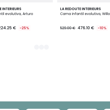
E INTERIEURS
LA REDOUTE INTERIEURS
il evolutiva, Arturo
Cama infantil evolutiva, Will
224.25 €
476.10 €
-25%
529.00 €
-10%