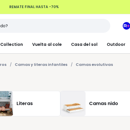
REMATE FINAL HASTA -70%
Devoluciones hasta 100 días
M
e
L
Collection
Vuelta al cole
Casa del sol
Outdoor
R
+
ros
Camas y literas infantiles
Camas evolutivas
Literas
Camas nido