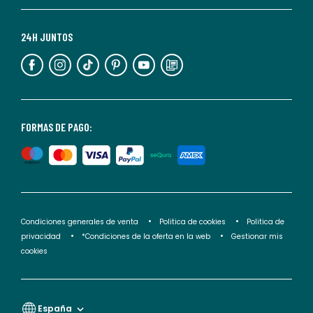
Para
más
24H JUNTOS
información,
puedes
consultar
nuestra
<2>política
FORMAS DE PAGO:
de
privacidad</2>.
Condiciones generales de venta
Politica de cookies
Politica de
privacidad
*Condiciones de la oferta en la web
Gestionar mis
cookies
España