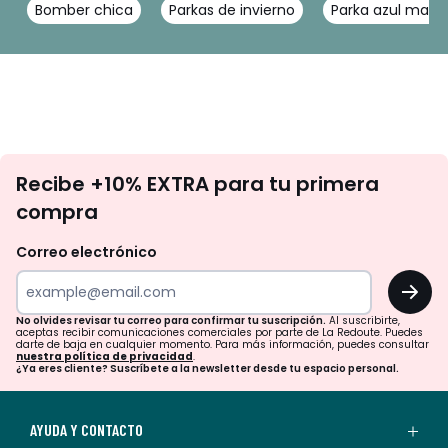
Bomber chica
Parkas de invierno
Parka azul marin
No
Recibe +10% EXTRA para tu primera
te
compra
olvides
revisar
Correo electrónico
tu
OK
correo
para
No olvides revisar tu correo para confirmar tu suscripción.
Al suscribirte,
aceptas recibir comunicaciones comerciales por parte de La Redoute. Puedes
confirmar
darte de baja en cualquier momento. Para más información, puedes consultar
nuestra política de privacidad
.
tu
¿Ya eres cliente? Suscríbete a la newsletter desde tu espacio personal.
suscripción.
Al
AYUDA Y CONTACTO