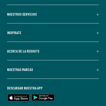
suscribirte,
aceptas
recibir
NUESTROS SERVICIOS
comunicaciones
comerciales
personalizadas
INSPÍRATE
por
parte
de
ACERCA DE LA REDOUTE
La
Redoute.
Puedes
NUESTRAS MARCAS
darte
de
baja
DESCARGAR NUESTRA APP
en
cualquier
momento.