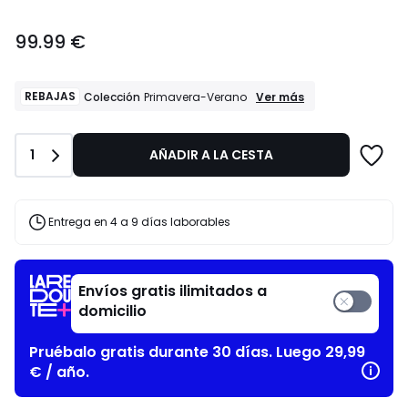
99.99
99.99 €
€.
REBAJAS
REBAJAS
Ver más
Colección
Primavera-Verano
Colección
Primavera-
Verano
Cantidad
1
AÑADIR A LA CESTA
Entrega en 4 a 9 días laborables
Envíos gratis ilimitados a
domicilio
Pruébalo gratis durante 30 días. Luego 29,99
€ / año.