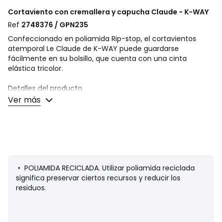
Cortaviento con cremallera y capucha Claude - K-WAY
Ref
2748376 / GPN235
Confeccionado en poliamida Rip-stop, el cortavientos
atemporal Le Claude de K-WAY puede guardarse
fácilmente en su bolsillo, que cuenta con una cinta
elástica tricolor.
Detalles del producto
• Para entretiempo
Ver más
• Cierre con cremallera y cinta de protección en la parte
superior de la cremallera para proteger el cuello de los
pequeños
• Capucha fija
• Logotipo aplicado delante
• 2 bolsillos delante
• Puños elásticos
• POLIAMIDA RECICLADA. Utilizar poliamida reciclada
• Abertura transpirable detrás
significa preservar ciertos recursos y reducir los
• Largo: largo 3/4
residuos.
Composición y cuidados
• 100 % poliamida