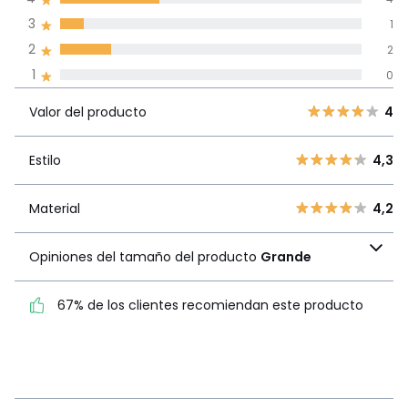
3
1
Reseñas 100% certificadas,
2
2
Compromiso La Redoute
1
0
Valor del
5
5
4
producto
Valor del producto
4
4
4
3
1
Estilo
4,3
Estilo
4,3
2
2
1
0
Material
4,2
Material
4,2
Opiniones del tamaño
Opiniones del tamaño del producto
Grande
del producto
Grande
67% de los clientes recomiendan este producto
67% de los clientes
recomiendan este producto
Ver más detalles