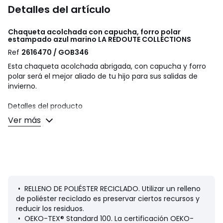
Detalles del artículo
Chaqueta acolchada con capucha, forro polar
estampado azul marino
LA REDOUTE COLLECTIONS
Ref
2616470 / GOB346
Esta chaqueta acolchada abrigada, con capucha y forro
polar será el mejor aliado de tu hijo para sus salidas de
invierno.
Detalles del producto
• Motivo estampado
Ver más
• Pleno invierno
• Cierre con cremallera
• Capucha fija
• Cintura ajustable con cordón
• 2 bolsillos frontales
• 1 bolsillo interior con etiqueta para escribir el nombre del
niño
• RELLENO DE POLIÉSTER RECICLADO. Utilizar un relleno
• Manga Larga: largo 3/4
de poliéster reciclado es preservar ciertos recursos y
• Cuerpo y capucha forrados de punto polar
reducir los residuos.
• OEKO-TEX® Standard 100. La certificación OEKO-