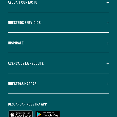
Al
AYUDA Y CONTACTO
suscribirte,
aceptas
recibir
NUESTROS SERVICIOS
comunicaciones
comerciales
personalizadas
INSPÍRATE
por
parte
de
ACERCA DE LA REDOUTE
La
Redoute.
Puedes
NUESTRAS MARCAS
darte
de
baja
DESCARGAR NUESTRA APP
en
cualquier