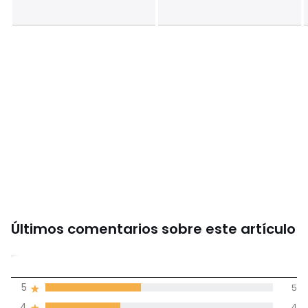
(9 años), 138 cm (10 años), 150 cm (12 años), 156 cm (14
años)
Últimos comentarios sobre este artículo
4
5
5
(12)
de promedio
4
4