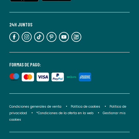
momento.
Para
más
24H JUNTOS
información,
puedes
consultar
nuestra
<2>política
FORMAS DE PAGO:
de
privacidad</2>.
Condiciones generales de venta
Politica de cookies
Politica de
privacidad
*Condiciones de la oferta en la web
Gestionar mis
cookies