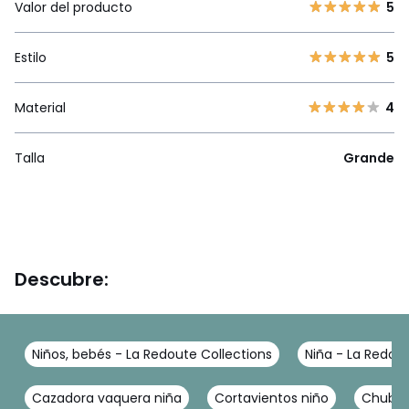
Valor del producto
5
Estilo
5
Material
4
Talla
Grande
Descubre:
Niños, bebés - La Redoute Collections
Niña - La Redout
Cazadora vaquera niña
Cortavientos niño
Chubas