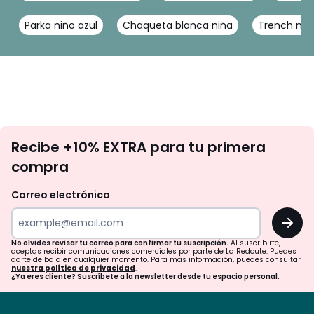
Parka niño azul
Chaqueta blanca niña
Trench niñ
No
Recibe +10% EXTRA para tu primera
te
compra
olvides
revisar
Correo electrónico
tu
OK
correo
para
No olvides revisar tu correo para confirmar tu suscripción.
Al suscribirte,
aceptas recibir comunicaciones comerciales por parte de La Redoute. Puedes
confirmar
darte de baja en cualquier momento. Para más información, puedes consultar
nuestra política de privacidad
.
tu
¿Ya eres cliente? Suscríbete a la newsletter desde tu espacio personal.
suscripción.