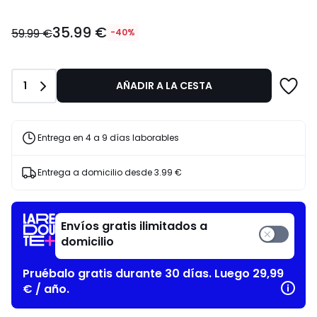
35.99
35.99 €
€
59.99 €
-40%
en
lugar
de
Cantidad
1
AÑADIR A LA CESTA
59.99
€
40%
descuento
Entrega en 4 a 9 días laborables
aplicado.
Entrega a domicilio desde
3.99 €
Envíos gratis ilimitados a
domicilio
Pruébalo gratis durante 30 días. Luego 29,99
€ / año.