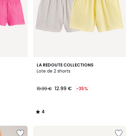
4
LA REDOUTE COLLECTIONS
/
Lote de 2 shorts
5
12.99 €
19.99 €
-35%
4
/
5