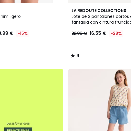
4
LA REDOUTE COLLECTIONS
/
nim ligero
Lote de 2 pantalones cortos
5
fantasía con cintura fruncid
3.99 €
16.55 €
-15%
22.99 €
-28%
4
/
5