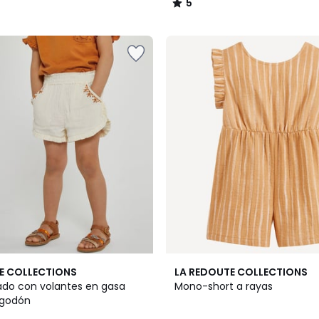
5
/
5
E COLLECTIONS
LA REDOUTE COLLECTIONS
ado con volantes en gasa
Mono-short a rayas
lgodón