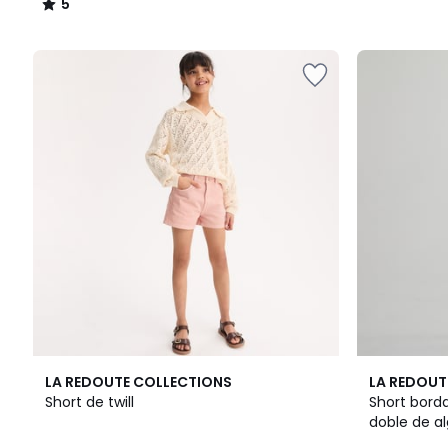
5
/
5
2
4,3
LA REDOUTE COLLECTIONS
LA REDOUT
Colores
/ 5
Short de twill
Short bord
doble de a