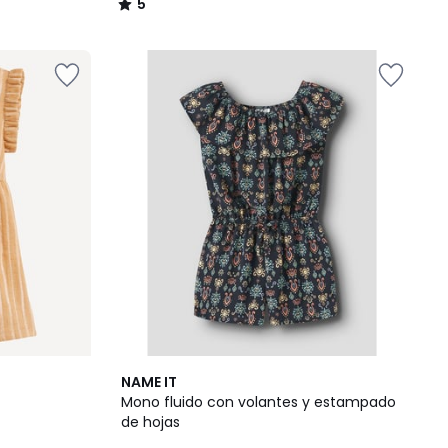
5
/
5
2
NAME IT
Colores
Mono fluido con volantes y estampado
de hojas