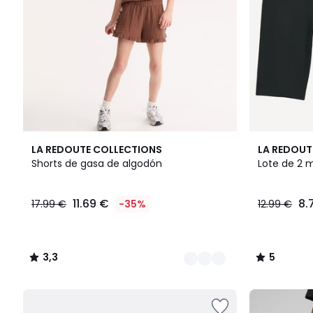
2
3,3
5
LA REDOUTE COLLECTIONS
LA REDOUT
Colores
/ 5
/
Shorts de gasa de algodón
Lote de 2 m
5
11.69 €
8.
17.99 €
-35%
12.99 €
3,3
5
/
/
5
5