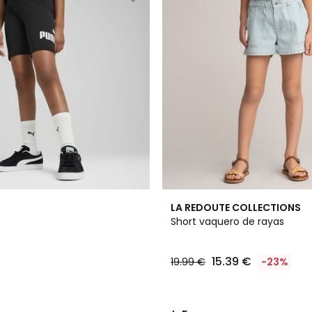
5
LA REDOUTE COLLECTIONS
/
Short vaquero de rayas
5
15.39 €
19.99 €
-23%