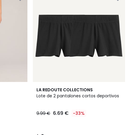
5
LA REDOUTE COLLECTIONS
/
Lote de 2 pantalones cortos deportivos
5
6.69 €
9.99 €
-33%