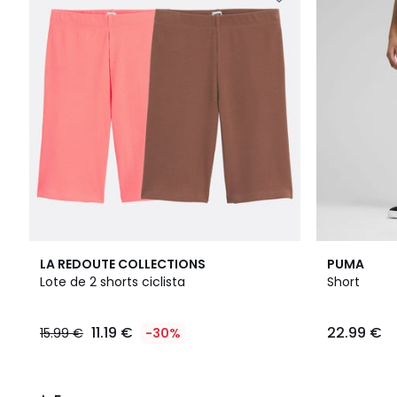
5
LA REDOUTE COLLECTIONS
PUMA
/
Lote de 2 shorts ciclista
Short
5
11.19 €
22.99 €
15.99 €
-30%