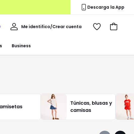
Descarga la App
Mi
Me identifico/Crear cuenta
i
Ver
Ir
cuenta
spacio
mis
a
a
favoritos
la
s
Business
edoute
cesta
Túnicas, blusas y
amisetas
camisas