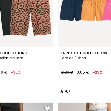
4,7
E COLLECTIONS
LA REDOUTE COLLECTIONS
/ 5
allas ciclistas
Lote de 3 short
70 €
13.85 €
-33%
17.99 €
-23%
4,7
/
5