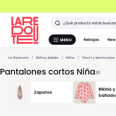
Buscar
Últimos
Rebajas
New 
MENU
Menu
artículos
La
Redoute
vistos
La Redoute
Niños, bebés
Niña
Short y bermudas
Pantalones cortos Niña
38
Bikinis y
Zapatos
bañado