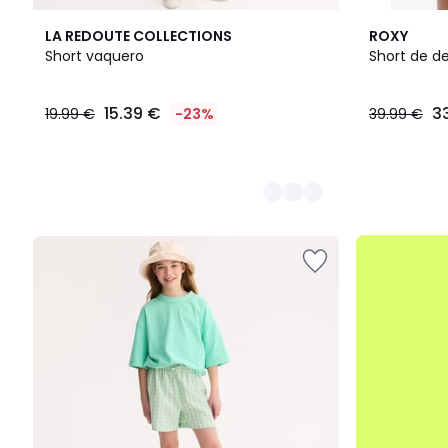
2
LA REDOUTE COLLECTIONS
ROXY
Colores
Short vaquero
Short de de
15.39
15.39 €
3
19.99 €
-23%
39.99 €
€
en
lugar
de
19.99
€
23%
.
descuento
aplicado.