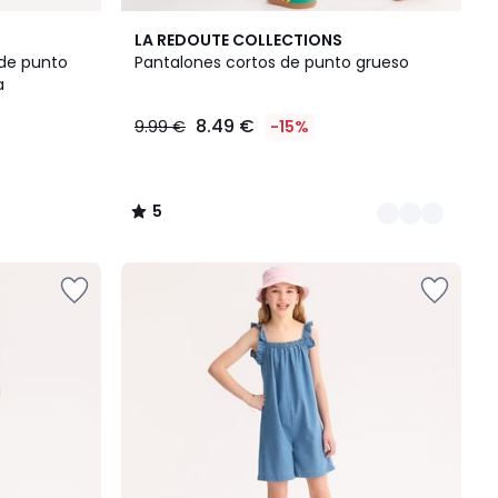
3
5
LA REDOUTE COLLECTIONS
Colores
/
 de punto
Pantalones cortos de punto grueso
5
a
8.49 €
9.99 €
-15%
5
/
5