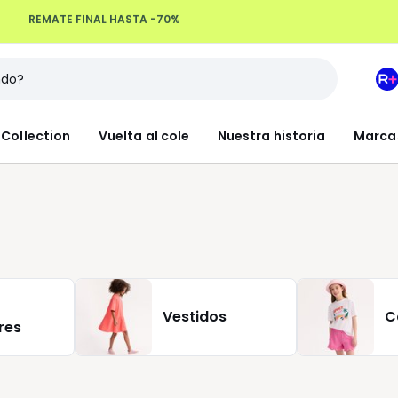
Devoluciones hasta 100 días
M
e
L
Collection
Vuelta al cole
Nuestra historia
Marca
R
+
Vestidos
C
res