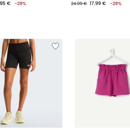
.95 €
17.99 €
-28%
24.99 €
-28%