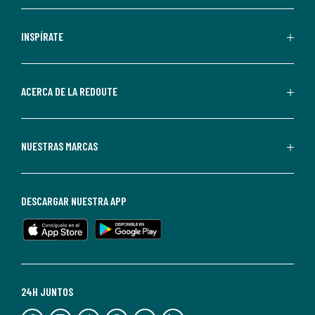
comerciales
personalizadas
INSPÍRATE
por
parte
de
ACERCA DE LA REDOUTE
La
Redoute.
Puedes
NUESTRAS MARCAS
darte
de
baja
DESCARGAR NUESTRA APP
en
cualquier
momento.
Para
más
24H JUNTOS
información,