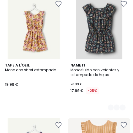
TAPE A L'OEIL
2
NAME IT
Mono con short estampado
Mono fluido con volantes y
Colores
estampado de hojas
19.99 €
23.99 €
17.99 €
-25%