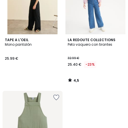
4,5
TAPE A L'OEIL
LA REDOUTE COLLECTIONS
/ 5
Mono pantalón
Peto vaquero con tirantes
25.99 €
32.99 €
25.40 €
-23%
4,5
/
5