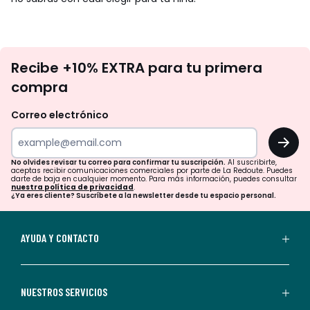
No
Recibe +10% EXTRA para tu primera
te
compra
olvides
revisar
Correo electrónico
tu
OK
correo
para
No olvides revisar tu correo para confirmar tu suscripción.
Al suscribirte,
aceptas recibir comunicaciones comerciales por parte de La Redoute. Puedes
confirmar
darte de baja en cualquier momento. Para más información, puedes consultar
nuestra política de privacidad
.
tu
¿Ya eres cliente? Suscríbete a la newsletter desde tu espacio personal.
suscripción.
Al
AYUDA Y CONTACTO
suscribirte,
aceptas
recibir
NUESTROS SERVICIOS
comunicaciones