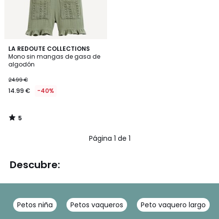
5
LA REDOUTE COLLECTIONS
/
Mono sin mangas de gasa de
5
algodón
24.99 €
14.99 €
-40%
5
/
5
Página 1 de 1
Descubre:
Petos niña
Petos vaqueros
Peto vaquero largo