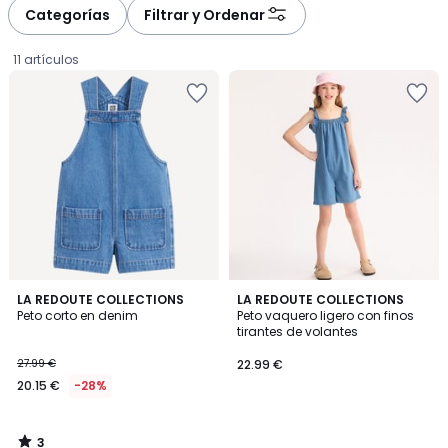
à
à
Categorías
Filtrar y Ordenar
gauche
droite
11 artículos
3
LA REDOUTE COLLECTIONS
LA REDOUTE COLLECTIONS
/
Peto corto en denim
Peto vaquero ligero con finos
5
tirantes de volantes
20.15
27.99 €
22.99 €
€
20.15 €
-28%
en
lugar
de
3