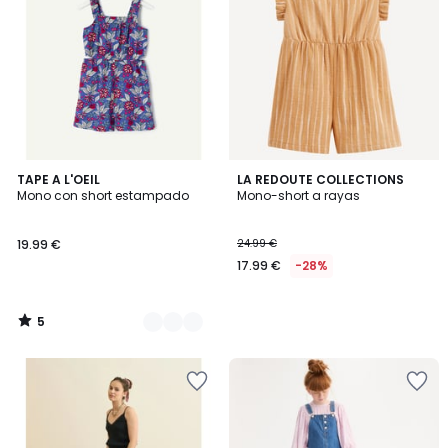
5
2
TAPE A L'OEIL
LA REDOUTE COLLECTIONS
/
Mono con short estampado
Mono-short a rayas
Colores
5
19.99 €
24.99 €
17.99 €
-28%
5
/
5