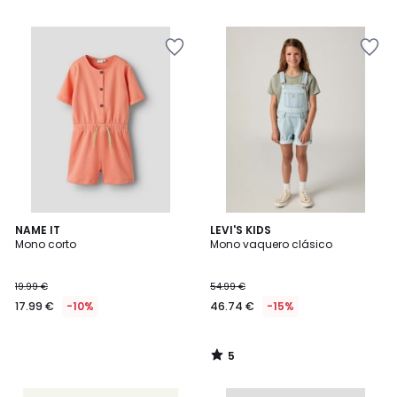
27.99
/
5
€
28%
descuento
aplicado.
5
NAME IT
LEVI'S KIDS
/
Mono corto
Mono vaquero clásico
5
19.99 €
54.99 €
17.99 €
-10%
46.74 €
-15%
5
/
5