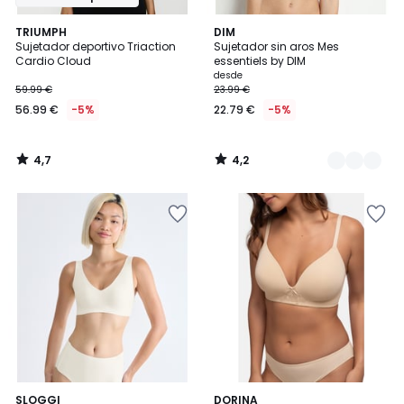
4,7
4,2
TRIUMPH
3
DIM
/ 5
/ 5
Sujetador deportivo Triaction
Sujetador sin aros Mes
Colores
Cardio Cloud
essentiels by DIM
desde
59.99 €
23.99 €
56.99 €
-5%
22.79 €
-5%
4,7
4,2
/
/
5
5
4,2
4,6
3
SLOGGI
2
DORINA