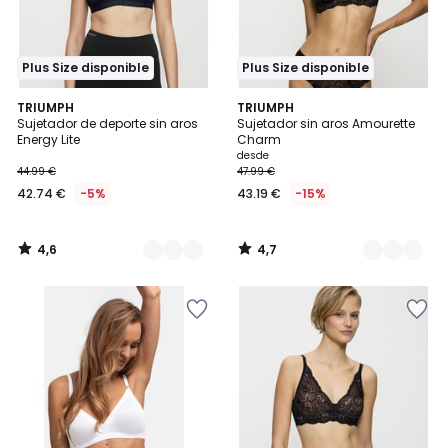
Plus Size disponible
Plus Size disponible
4,6
4,7
2
TRIUMPH
2
TRIUMPH
/ 5
/ 5
Sujetador de deporte sin aros
Sujetador sin aros Amourette
Colores
Colores
Energy Lite
Charm
desde
44.99 €
47.99 €
42.74 €
-5%
43.19 €
-15%
4,6
4,7
/
/
5
5