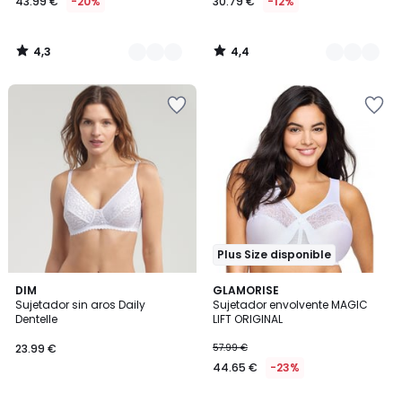
43.99 €
-20%
30.79 €
-12%
4,3
4,4
/
/
5
5
Plus Size disponible
4,4
4,2
4
DIM
3
GLAMORISE
/ 5
/ 5
Sujetador sin aros Daily
Sujetador envolvente MAGIC
Colores
Colores
Dentelle
LIFT ORIGINAL
23.99 €
57.99 €
44.65 €
-23%