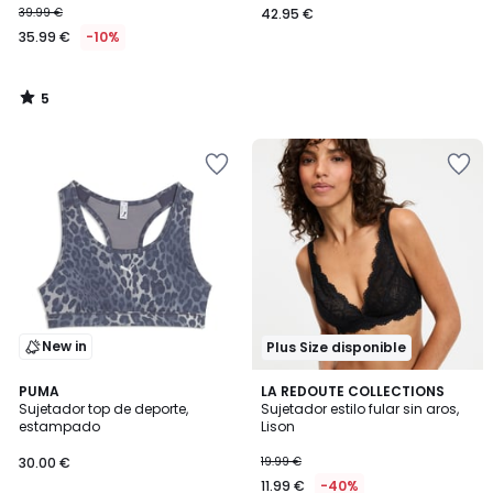
39.99 €
42.95 €
35.99 €
-10%
5
/
5
New in
Plus Size disponible
4,5
PUMA
3
LA REDOUTE COLLECTIONS
/ 5
Sujetador top de deporte,
Sujetador estilo fular sin aros,
Colores
estampado
Lison
30.00 €
19.99 €
11.99 €
-40%