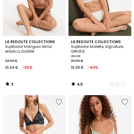
3
4,5
LA REDOUTE COLLECTIONS
3
LA REDOUTE COLLECTIONS
/
/ 5
Sujetador triángulo de tul
Sujetador bralette, Signature,
Colores
5
elástico, EUGENE
GIROFLE
desde
22.99 €
25.99 €
10.34 €
-55%
10.39 €
-60%
3
4,5
/
/
5
5