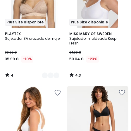
Plus Size disponible
Plus Size disponible
4
4,3
2
PLAYTEX
MISS MARY OF SWEDEN
/
/ 5
Sujetador SA cruzado de mujer
Sujetador moldeado Keep
Colores
5
Fresh
39.99 €
64.99 €
35.99 €
-10%
50.04 €
-23%
4
4,3
/
/
5
5