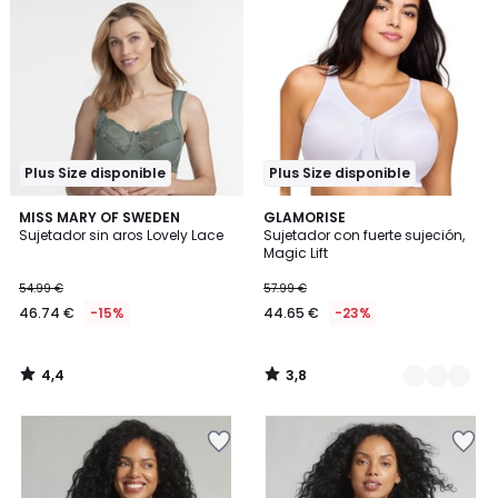
Plus Size disponible
Plus Size disponible
4,4
3,8
MISS MARY OF SWEDEN
3
GLAMORISE
/ 5
/ 5
Sujetador sin aros Lovely Lace
Sujetador con fuerte sujeción,
Colores
Magic Lift
54.99 €
57.99 €
46.74 €
-15%
44.65 €
-23%
4,4
3,8
/
/
5
5