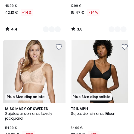
48.99 €
17.99 €
42.13 €
-14%
15.47 €
-14%
4,4
3,8
/
/
5
5
Plus Size disponible
Plus Size disponible
4,3
4,4
2
MISS MARY OF SWEDEN
2
TRIUMPH
/ 5
/ 5
Sujetador con aros Lovely
Sujetador sin aros Eileen
Colores
Colores
jacquard
54.99 €
34.99 €