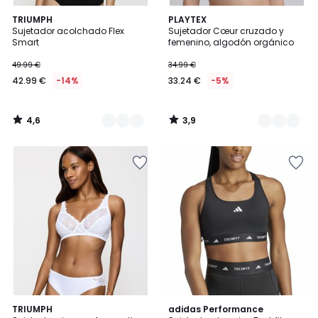
4,6
3,9
2
TRIUMPH
2
PLAYTEX
/ 5
/ 5
Sujetador acolchado Flex
Sujetador Cœur cruzado y
Colores
Colores
Smart
femenino, algodón orgánico
49.99 €
34.99 €
42.99 €
-14%
33.24 €
-5%
4,6
3,9
/
/
5
5
4
4,8
5
TRIUMPH
adidas Performance