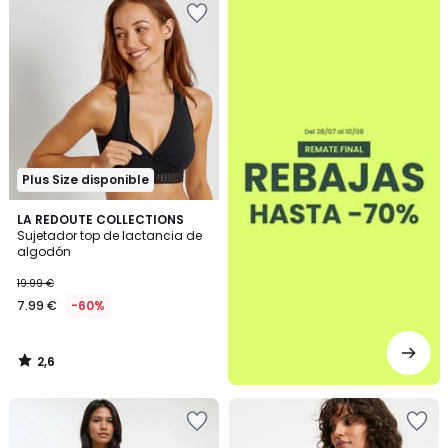
Plus Size disponible
2,6
LA REDOUTE COLLECTIONS
/ 5
Sujetador top de lactancia de
algodón
19.99 €
7.99 €
-60%
2,6
/
5