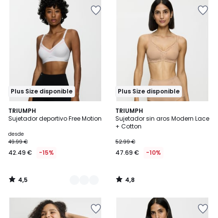
Plus Size disponible
Plus Size disponible
4,5
4,8
2
TRIUMPH
TRIUMPH
/ 5
/ 5
Sujetador deportivo Free Motion
Sujetador sin aros Modern Lace
Colores
+ Cotton
desde
49.99 €
52.99 €
42.49 €
-15%
47.69 €
-10%
4,5
4,8
/
/
5
5