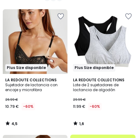
25.99
/
/
5
5
€
60%
descuento
aplicado.
Plus Size disponible
Plus Size disponible
4,5
1,6
LA REDOUTE COLLECTIONS
LA REDOUTE COLLECTIONS
/ 5
/
Sujetador de lactancia con
Lote de 2 sujetadores de
5
encaje y microfibra
lactancia de algodón
26.99 €
29.99 €
10.79 €
-60%
11.99 €
-60%
4,5
1,6
/
/
5
5
.