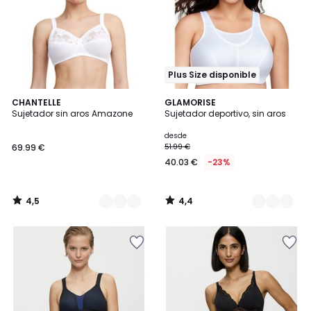
Plus Size disponible
4,5
4,4
3
CHANTELLE
2
GLAMORISE
/ 5
/ 5
Sujetador sin aros Amazone
Sujetador deportivo, sin aros
Colores
Colores
desde
69.99 €
51.99 €
40.03 €
-23%
4,5
4,4
/
/
5
5