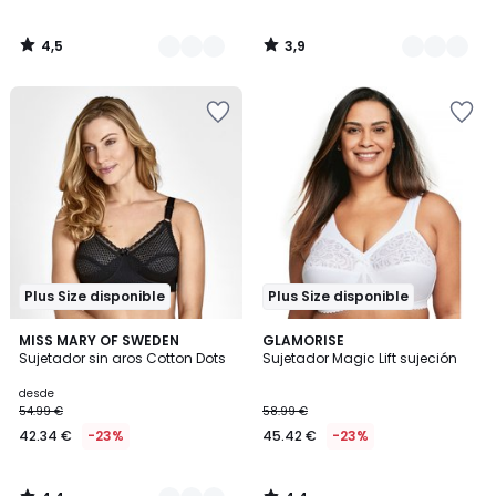
4,5
3,9
/
/
5
5
Plus Size disponible
Plus Size disponible
4,4
4,4
3
MISS MARY OF SWEDEN
GLAMORISE
/ 5
/ 5
Sujetador sin aros Cotton Dots
Sujetador Magic Lift sujeción
Colores
desde
54.99 €
58.99 €
42.34 €
-23%
45.42 €
-23%