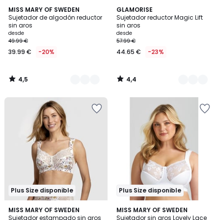
4,5
4,4
6
MISS MARY OF SWEDEN
2
GLAMORISE
/ 5
/ 5
Sujetador de algodón reductor
Sujetador reductor Magic Lift
Colores
Colores
sin aros
sin aros
desde
desde
49.99 €
57.99 €
39.99 €
-20%
44.65 €
-23%
4,5
4,4
/
/
5
5
Plus Size disponible
Plus Size disponible
4,4
4,5
2
MISS MARY OF SWEDEN
5
MISS MARY OF SWEDEN
/ 5
/ 5
Sujetador estampado sin aros
Sujetador sin aros Lovely Lace