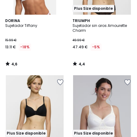
Plus Size disponible
4,6
4,4
DORINA
TRIUMPH
/ 5
/ 5
Sujetador Tiffany
Sujetador sin aros Amourette
Charm
15.99 €
49.99 €
13.11 €
-18%
47.49 €
-5%
4,6
4,4
/
/
5
5
Plus Size disponible
Plus Size disponible