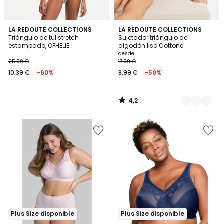
4,2
LA REDOUTE COLLECTIONS
4
LA REDOUTE COLLECTIONS
/ 5
Triángulo de tul stretch
Sujetador triángulo de
Colores
estampado, OPHELIE
algodón liso Cottone
desde
25.99 €
17.99 €
10.39 €
-60%
8.99 €
-50%
4,2
/
5
Plus Size disponible
Plus Size disponible