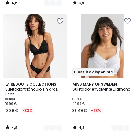
4,6
3,9
/
/
5
5
Plus Size disponible
4,8
4,3
3
LA REDOUTE COLLECTIONS
3
MISS MARY OF SWEDEN
/ 5
/ 5
Sujetador triángulo sin aros,
Sujetador envolvente Diamond
Colores
Colores
Lison
desde
desde
19.99 €
49.99 €
13.39 €
-33%
38.49 €
-23%
4,8
4,3
/
/
5
5