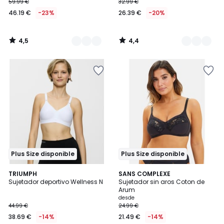
59.99 €
32.99 €
46.19 €
-23%
26.39 €
-20%
4,5
4,4
/
/
5
5
Plus Size disponible
Plus Size disponible
4,5
3,9
2
TRIUMPH
2
SANS COMPLEXE
/ 5
/ 5
Sujetador deportivo Wellness N
Sujetador sin aros Coton de
Colores
Colores
Arum
desde
44.99 €
24.99 €
38.69 €
-14%
21.49 €
-14%