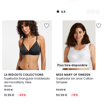
4,5
/
5
Plus Size disponible
4,6
3,9
3
LA REDOUTE COLLECTIONS
MISS MARY OF SWEDEN
/ 5
/ 5
Sujetador triangular moldeado
Sujetador sin aros Cotton
Colores
de microfibra, Vikie
Simplex
desde
19.99 €
59.99 €
10.99 €
-45%
50.99 €
-15%