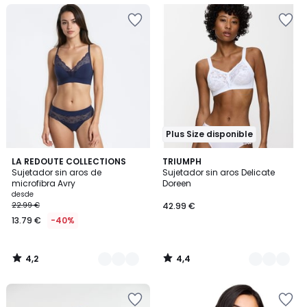
Plus Size disponible
4,2
4,4
3
LA REDOUTE COLLECTIONS
3
TRIUMPH
/ 5
/ 5
Sujetador sin aros de
Sujetador sin aros Delicate
Colores
Colores
microfibra Avry
Doreen
desde
22.99 €
42.99 €
13.79 €
-40%
4,2
4,4
/
/
5
5