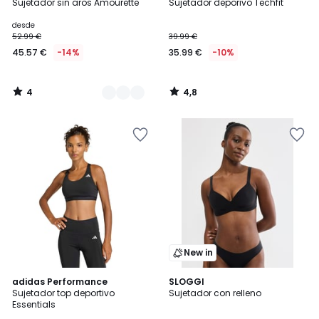
/
/ 5
Sujetador sin aros Amourette
Sujetador deporivo Techfit
Colores
5
desde
52.99 €
39.99 €
45.57 €
-14%
35.99 €
-10%
4
4,8
/
/
5
5
New in
5
adidas Performance
SLOGGI
/
Sujetador top deportivo
Sujetador con relleno
5
Essentials