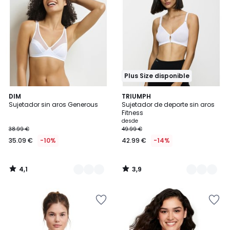
Plus Size disponible
4,1
3,9
3
DIM
2
TRIUMPH
/ 5
/ 5
Sujetador sin aros Generous
Sujetador de deporte sin aros
Colores
Colores
Fitness
desde
38.99 €
49.99 €
35.09 €
-10%
42.99 €
-14%
4,1
3,9
/
/
5
5