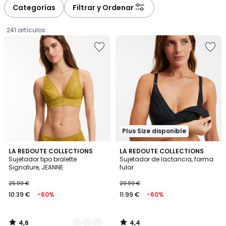
à
à
Categorías
Filtrar y Ordenar
gauche
droite
241 artículos
Plus Size disponible
4,6
4,4
5
LA REDOUTE COLLECTIONS
LA REDOUTE COLLECTIONS
/ 5
/ 5
Sujetador tipo bralette
Sujetador de lactancia, forma
Colores
Signature, JEANNE
fular
10.39
25.99 €
29.99 €
€
10.39 €
-60%
11.99 €
-60%
en
lugar
de
4,6
4,4