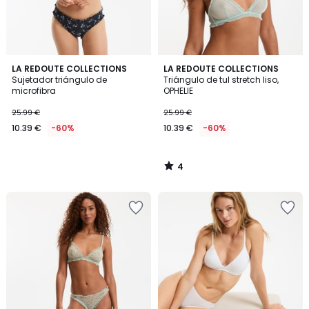
4
LA REDOUTE COLLECTIONS
LA REDOUTE COLLECTIONS
/
Sujetador triángulo de
Triángulo de tul stretch liso,
5
microfibra
OPHELIE
25.99 €
25.99 €
10.39 €
-60%
10.39 €
-60%
4
/
5