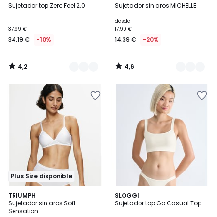
/ 5
/ 5
Sujetador top Zero Feel 2.0
Sujetador sin aros MICHELLE
Colores
Colores
desde
37.99 €
17.99 €
34.19 €
-10%
14.39 €
-20%
4,2
4,6
/
/
5
5
Plus Size disponible
4,4
3,8
2
TRIUMPH
2
SLOGGI
/ 5
/ 5
Sujetador sin aros Soft
Sujetador top Go Casual Top
Colores
Colores
Sensation