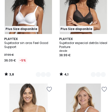
Plus Size disponible
Plus Size disponible
3,8
4,1
2
PLAYTEX
4
PLAYTEX
/ 5
/ 5
Sujetador sin aros Feel Good
Sujetador especial detrás Ideal
Colores
Colores
Support
Posture
desde
37.99 €
38.99 €
36.09 €
-5%
3,8
4,1
/
/
5
5