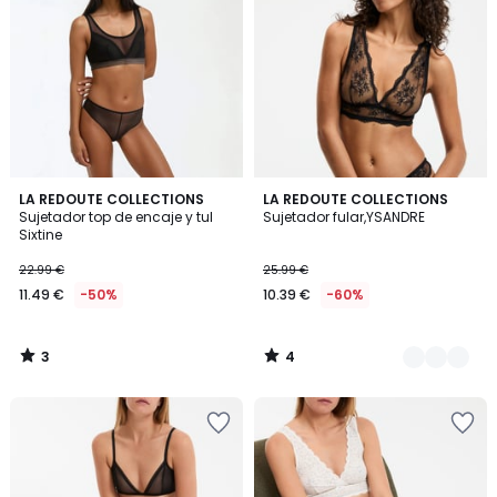
3
4
LA REDOUTE COLLECTIONS
3
LA REDOUTE COLLECTIONS
/
/
Sujetador top de encaje y tul
Sujetador fular,YSANDRE
Colores
5
5
Sixtine
22.99 €
25.99 €
11.49 €
-50%
10.39 €
-60%
3
4
/
/
5
5