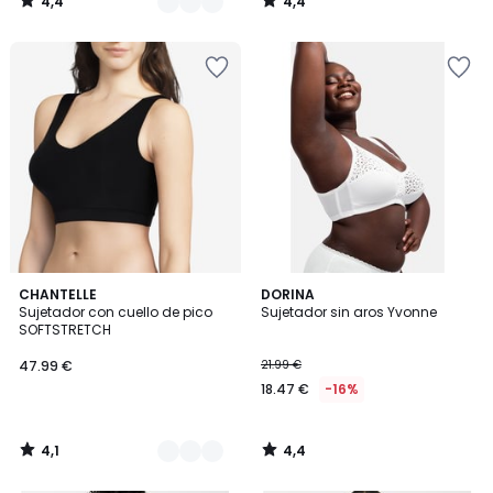
4,4
4,4
/
/
5
5
4,1
4,4
2
CHANTELLE
DORINA
/ 5
/ 5
Sujetador con cuello de pico
Sujetador sin aros Yvonne
Colores
SOFTSTRETCH
47.99 €
21.99 €
18.47 €
-16%
4,1
4,4
/
/
5
5