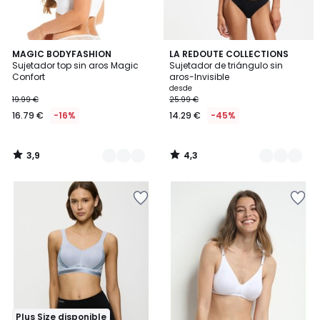
3,9
4,3
3
MAGIC BODYFASHION
3
LA REDOUTE COLLECTIONS
/ 5
/ 5
Sujetador top sin aros Magic
Sujetador de triángulo sin
Colores
Colores
Confort
aros-Invisible
desde
19.99 €
25.99 €
16.79 €
-16%
14.29 €
-45%
3,9
4,3
/
/
5
5
Plus Size disponible