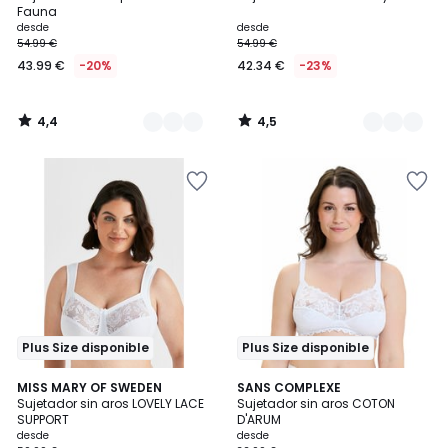
Colores
Colores
Fauna
desde
desde
54.99 €
54.99 €
43.99 €
-20%
42.34 €
-23%
4,4
4,5
/
/
5
5
Plus Size disponible
Plus Size disponible
4,5
4,4
3
MISS MARY OF SWEDEN
2
SANS COMPLEXE
/ 5
/ 5
Sujetador sin aros LOVELY LACE
Sujetador sin aros COTON
Colores
Colores
SUPPORT
D'ARUM
desde
desde