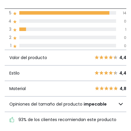
4,9
5
14
(15)
de promedio
4
0
3
1
Reseñas 100% certificadas,
2
0
Compromiso La Redoute
1
0
Valor del
5
14
4,4
producto
Valor del producto
4,4
4
0
3
1
Estilo
4,4
Estilo
4,4
2
0
1
0
Material
4,8
Material
4,8
Opiniones del tamaño
Opiniones del tamaño del producto
impecable
del producto
impecable
93% de los clientes recomiendan este producto
93% de los clientes