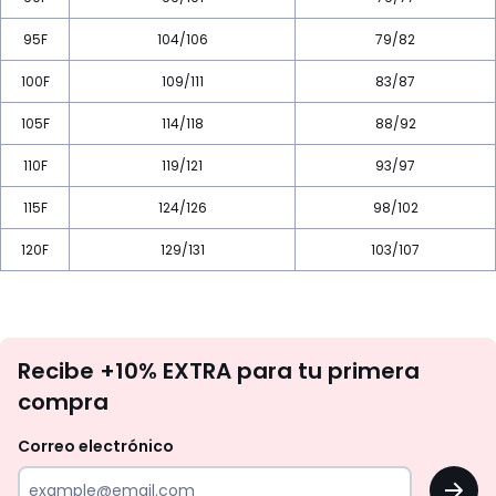
95F
104/106
79/82
100F
109/111
83/87
105F
114/118
88/92
110F
119/121
93/97
115F
124/126
98/102
120F
129/131
103/107
No
Recibe +10% EXTRA para tu primera
te
compra
olvides
revisar
Correo electrónico
tu
OK
correo