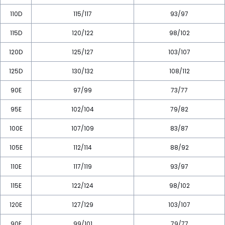
110D
115/117
93/97
115D
120/122
98/102
120D
125/127
103/107
125D
130/132
108/112
90E
97/99
73/77
95E
102/104
79/82
100E
107/109
83/87
105E
112/114
88/92
110E
117/119
93/97
115E
122/124
98/102
120E
127/129
103/107
90F
99/101
79/77