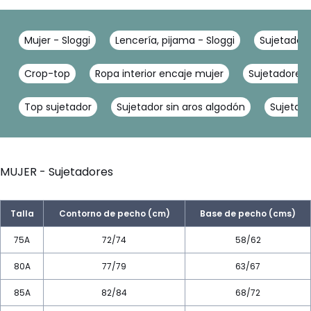
Mujer - Sloggi
Lencería, pijama - Sloggi
Sujetadore
Crop-top
Ropa interior encaje mujer
Sujetadores 
Top sujetador
Sujetador sin aros algodón
Sujetad
MUJER - Sujetadores
Talla
Contorno de pecho (cm)
Base de pecho (cms)
75A
72/74
58/62
80A
77/79
63/67
85A
82/84
68/72