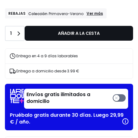
REBAJAS
REBAJAS
Ver más
Colección
Primavera-Verano
Colección
Primavera-
Verano
Cantidad
1
AÑADIR A LA CESTA
Entrega en 4 a 9 días laborables
Entrega a domicilio desde
3.99 €
Envíos gratis ilimitados a
domicilio
Pruébalo gratis durante 30 días. Luego 29,99
€ / año.