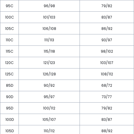
95C
96/98
79/82
100C
101/103
83/87
105C
106/108
86/92
110C
111/113
93/97
115C
115/118
98/102
120C
121/123
103/107
125C
126/128
108/112
85D
90/92
68/72
90D
95/97
73/77
95D
100/112
79/82
100D
105/107
83/87
105D
110/112
88/92