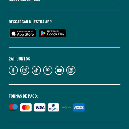
darte
de
baja
DESCARGAR NUESTRA APP
en
cualquier
momento.
Para
más
24H JUNTOS
información,
puedes
consultar
nuestra
<2>política
FORMAS DE PAGO:
de
privacidad</2>.