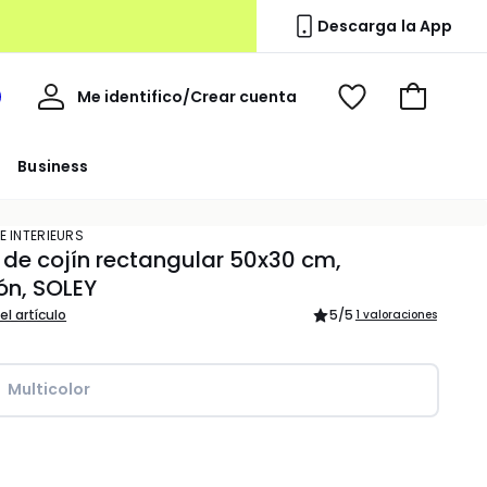
Descarga la App
Mi
Me identifico/Crear cuenta
i
Ver
Ir
cuenta
spacio
mis
a
a
favoritos
la
Business
edoute
cesta
E INTERIEURS
de cojín rectangular 50x30 cm,
ón, SOLEY
el artículo
5
/5
1 valoraciones
Multicolor
dad