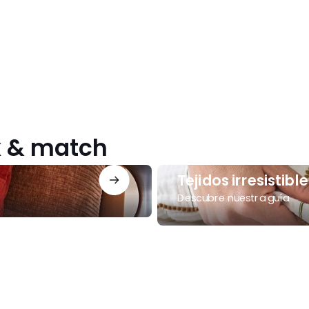
ix & match
Tejidos
Tejidos irresistible
irresistibles
Descubre nuestra guía