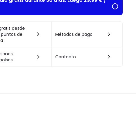
alo gratis durante 30 días. Luego 29,99 € /
gratis desde
 puntos de
Métodos de pago
da
ciones
Contacto
bolsos