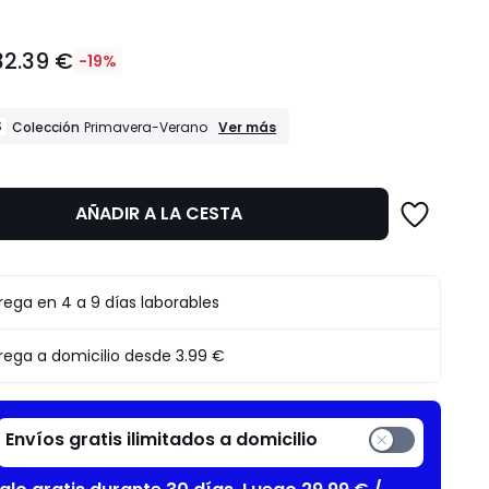
32.39 €
-19%
REBAJAS
S
Ver más
Colección
Primavera-Verano
Colección
Primavera-
Verano
AÑADIR A LA CESTA
to
rega en 4 a 9 días laborables
rega a domicilio desde
3.99 €
Envíos gratis ilimitados a domicilio