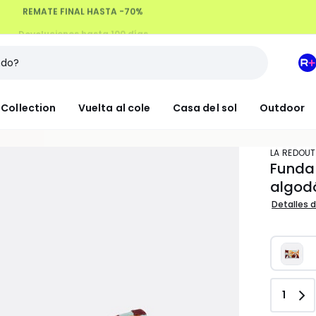
Devoluciones hasta 100 días
M
e
L
Collection
Vuelta al cole
Casa del sol
Outdoor
R
+
LA REDOUT
Funda 
algod
Detalles d
Canti
1