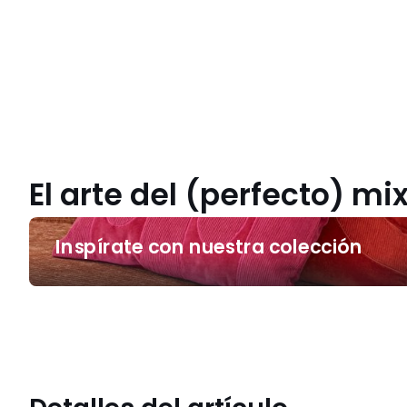
El arte del (perfecto) m
Inspírate
Inspírate con nuestra colección
con
nuestra
colección