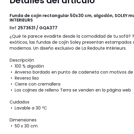
Detalles del artículo
Funda de cojín rectangular 50x30 cm, algodón, SOLEY mu
INTERIEURS
Ref
2573631 / GQA377
¿Qué te parece evadirte desde la comodidad de tu sofá? ? I
exóticos, las fundas de cojín Soley presentan estampados d
modernos. Un diseño exclusivo de La Redoute Intérieurs.
Descripción
• 100 % algodón
• Anverso bordado en punto de cadeneta con motivos de
• Reverso liso
• Cierre con cremallera
• Los cojines de relleno Terra se venden en la página web
Cuidados
• Lavable a 30 ºC
Dimensiones
• 50 x 30 cm