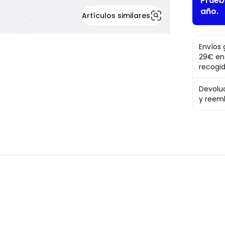
Pruéb
año.
Artículos similares
Envíos 
29€ en
recogi
Devolu
y reem