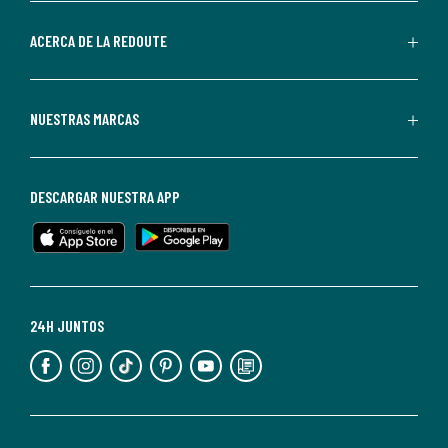
parte
de
ACERCA DE LA REDOUTE
La
Redoute.
Puedes
NUESTRAS MARCAS
darte
de
baja
DESCARGAR NUESTRA APP
en
cualquier
momento.
Para
más
24H JUNTOS
información,
puedes
consultar
nuestra