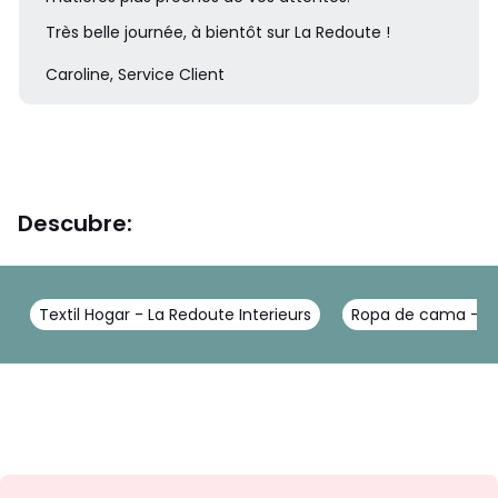
Très belle journée, à bientôt sur La Redoute !
Caroline, Service Client
Descubre:
Textil Hogar - La Redoute Interieurs
Ropa de cama - La
No