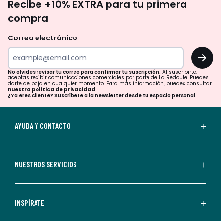
Recibe +10% EXTRA para tu primera
te
compra
olvides
revisar
Correo electrónico
tu
OK
correo
para
No olvides revisar tu correo para confirmar tu suscripción.
Al suscribirte,
aceptas recibir comunicaciones comerciales por parte de La Redoute. Puedes
confirmar
darte de baja en cualquier momento. Para más información, puedes consultar
nuestra política de privacidad
.
tu
¿Ya eres cliente? Suscríbete a la newsletter desde tu espacio personal.
suscripción.
Al
AYUDA Y CONTACTO
suscribirte,
aceptas
recibir
NUESTROS SERVICIOS
comunicaciones
comerciales
personalizadas
INSPÍRATE
por