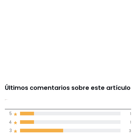
Colores
Rosa/caramelo
Tallas
Cama 90cm (140x200cm), Cama 90cm
(160x210cm), Cama 105cm (200x200cm), Cama 105cm
(200x210cm), Cama 150cm (240x220cm), Cama 180cm
(260x240cm)
Últimos comentarios sobre este artículo
3,1
5
1
(7)
de promedio
4
1
3
3