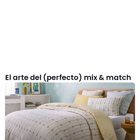
El arte del (perfecto) mix & match
Inspírate
con
nuestra
colección