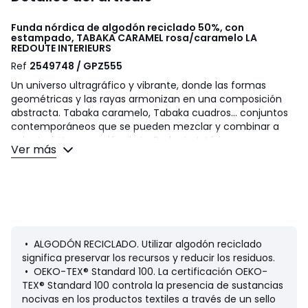
Funda nórdica de algodón reciclado 50%, con
estampado, TABAKA CARAMEL rosa/caramelo
LA
REDOUTE INTERIEURS
Ref
2549748 / GPZ555
Un universo ultragráfico y vibrante, donde las formas
geométricas y las rayas armonizan en una composición
abstracta. Tabaka caramelo, Tabaka cuadros... conjuntos
contemporáneos que se pueden mezclar y combinar a
voluntad. Una creación de La Redoute Intérieurs.
Ver más
El algodón forma parte de nuestra vida diaria. Nos encanta
por su versatilidad y suavidad. Es ideal para todas las
camas, de los peques a los adultos de la familia!
Descripción
• 100 % algodón
• Contiene un 50% de algodón reciclado
• ALGODÓN RECICLADO. Utilizar algodón reciclado
• 144 hilos
significa preservar los recursos y reducir los residuos.
• Anverso/reverso con estampado geométrico
• OEKO-TEX® Standard 100. La certificación OEKO-
• Bajos rectos abotonados
TEX® Standard 100 controla la presencia de sustancias
nocivas en los productos textiles a través de un sello
Con el cambio de estación, añada su toque personal