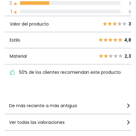
Reseñas 100% certificadas,
2
2
Compromiso La Redoute
1
0
Valor del
5
1
3
producto
Valor del producto
3
4
1
3
3
Estilo
4,8
Estilo
4,8
2
2
1
0
Material
2,3
Material
2,3
50% de los clientes
50% de los clientes recomiendan este producto
recomiendan este producto
Ver más detalles
De más reciente a más antigua
Ver todas las valoraciones