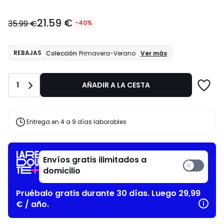
21.59
21.59 €
€
35.99 €
-40%
en
lugar
de
REBAJAS
REBAJAS
Ver más
Colección
Primavera-Verano
Colección
35.99
Primavera-
€
Verano
40%
Cantidad
1
AÑADIR A LA CESTA
descuento
aplicado.
Entrega en 4 a 9 días laborables
Envíos gratis ilimitados a
domicilio
Pruébalo gratis durante 30 días. Luego 29,99
€ / año.