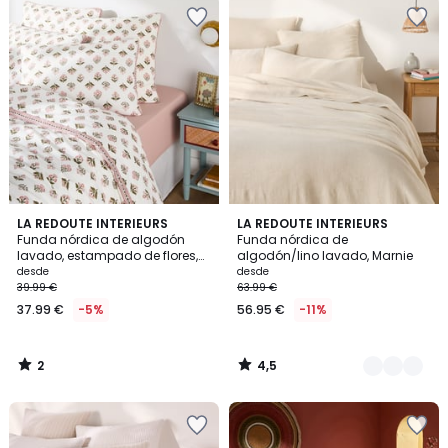
2
4,5
LA REDOUTE INTERIEURS
4
LA REDOUTE INTERIEURS
/
/ 5
Funda nórdica de algodón
Funda nórdica de
Colores
5
lavado, estampado de flores,
algodón/lino lavado, Marnie
VANDI ECRU
desde
desde
39.99 €
63.99 €
37.99 €
-5%
56.95 €
-11%
2
4,5
/
/
5
5