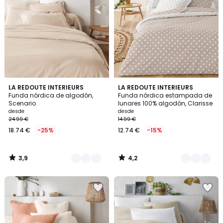
3,9
4,2
22
LA REDOUTE INTERIEURS
5
LA REDOUTE INTERIEURS
/ 5
/ 5
Funda nórdica de algodón,
Funda nórdica estampada de
Colores
Colores
Scenario
lunares 100% algodón, Clarisse
desde
desde
24.99 €
14.99 €
18.74 €
-25%
12.74 €
-15%
3,9
4,2
/
/
5
5