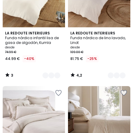
3
4,2
17
LA REDOUTE INTERIEURS
21
LA REDOUTE INTERIEURS
/
/ 5
Funda nórdica infantil lisa de
Funda nórdica de lino lavado,
Colores
Colores
5
gasa de algodón, Kumla
Linot
desde
desde
74.99 €
109.00 €
44.99 €
-40%
81.75 €
-25%
3
4,2
/
/
5
5