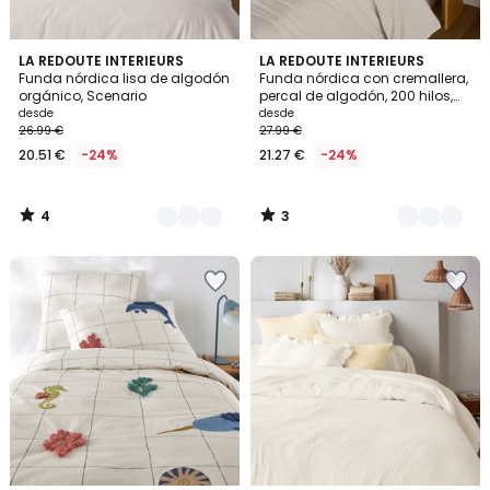
4
3
9
LA REDOUTE INTERIEURS
9
LA REDOUTE INTERIEURS
/
/
Funda nórdica lisa de algodón
Funda nórdica con cremallera,
Colores
Colores
5
5
orgánico, Scenario
percal de algodón, 200 hilos,
Escenario
desde
desde
26.99 €
27.99 €
20.51 €
-24%
21.27 €
-24%
4
3
/
/
5
5