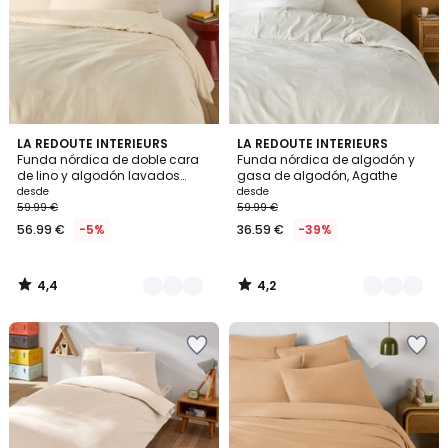
4,4
4,2
8
LA REDOUTE INTERIEURS
2
LA REDOUTE INTERIEURS
/ 5
/ 5
Funda nórdica de doble cara
Funda nórdica de algodón y
Colores
Colores
de lino y algodón lavados
gasa de algodón, Agathe
Annaba
desde
desde
59.99 €
59.99 €
56.99 €
-5%
36.59 €
-39%
4,4
4,2
/
/
5
5