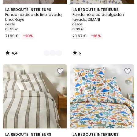
4,4
5
3
LA REDOUTE INTERIEURS
LA REDOUTE INTERIEURS
/ 5
/
Funda nórdica de lino lavado,
Funda nórdica de algodón
Colores
5
Linot Rayé
lavado, DIMANI
desde
desde
89.99 €
31.99 €
71.99 €
-20%
23.67 €
-26%
4,4
5
/
/
5
5
4,2
4,8
LA REDOUTE INTERIEURS
LA REDOUTE INTERIEURS