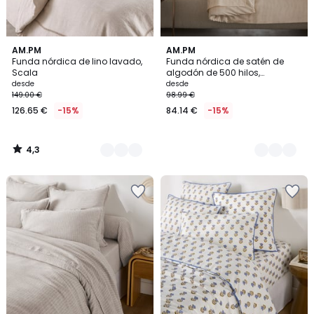
4,3
2
AM.PM
2
AM.PM
/ 5
Funda nórdica de lino lavado,
Funda nórdica de satén de
Colores
Colores
Scala
algodón de 500 hilos,
GIACOMO
desde
desde
149.00 €
98.99 €
126.65 €
-15%
84.14 €
-15%
4,3
/
5