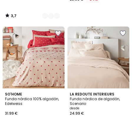
3,7
/
5
4
3,9
SO'HOME
LA REDOUTE INTERIEURS
/
/ 5
Funda nórdica 100% algodón,
Funda nórdica de algodón,
5
Edelweiss
Scenario
desde
31.99 €
24.99 €