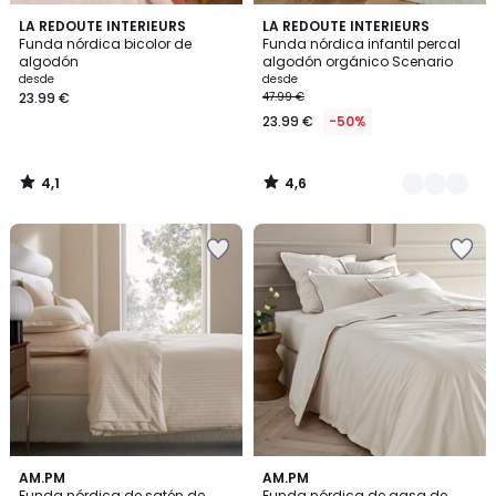
4,1
4,6
LA REDOUTE INTERIEURS
12
LA REDOUTE INTERIEURS
/ 5
/ 5
Funda nórdica bicolor de
Funda nórdica infantil percal
Colores
algodón
algodón orgánico Scenario
desde
desde
23.99 €
47.99 €
23.99 €
-50%
4,1
4,6
/
/
5
5
4,2
3,6
8
AM.PM
8
AM.PM
/ 5
/ 5
Funda nórdica de satén de
Funda nórdica de gasa de