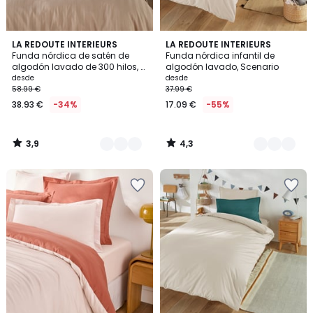
3,9
4,3
8
LA REDOUTE INTERIEURS
19
LA REDOUTE INTERIEURS
/ 5
/ 5
Funda nórdica de satén de
Funda nórdica infantil de
Colores
Colores
algodón lavado de 300 hilos, a
algodón lavado, Scenario
rayas VICTOR
desde
desde
58.99 €
37.99 €
38.93 €
-34%
17.09 €
-55%
3,9
4,3
/
/
5
5