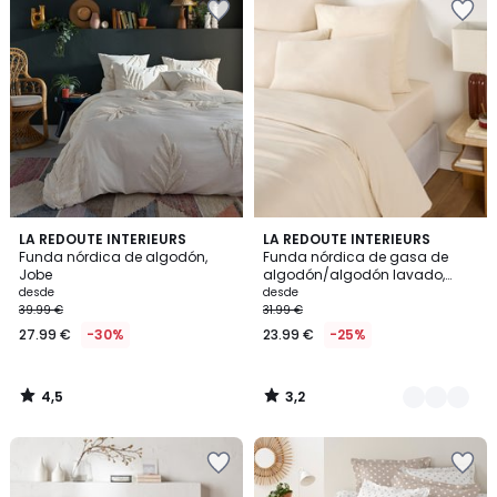
4,5
3,2
LA REDOUTE INTERIEURS
10
LA REDOUTE INTERIEURS
/ 5
/ 5
Funda nórdica de algodón,
Funda nórdica de gasa de
Colores
Jobe
algodón/algodón lavado,
KUMCO
desde
desde
39.99 €
31.99 €
27.99 €
-30%
23.99 €
-25%
4,5
3,2
/
/
5
5