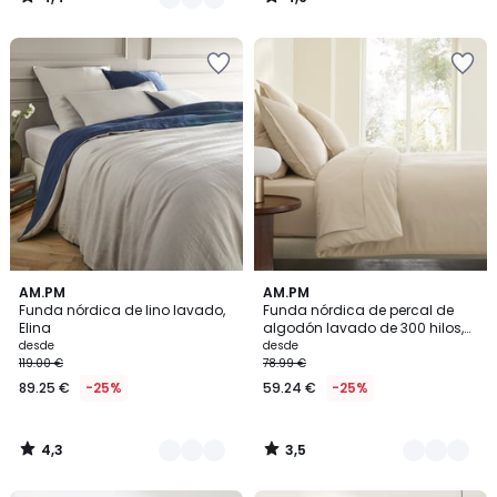
/
/
5
5
4,3
3,5
25
AM.PM
10
AM.PM
/ 5
/ 5
Funda nórdica de lino lavado,
Funda nórdica de percal de
Colores
Colores
Elina
algodón lavado de 300 hilos,
SABBAL
desde
desde
119.00 €
78.99 €
89.25 €
-25%
59.24 €
-25%
4,3
3,5
/
/
5
5