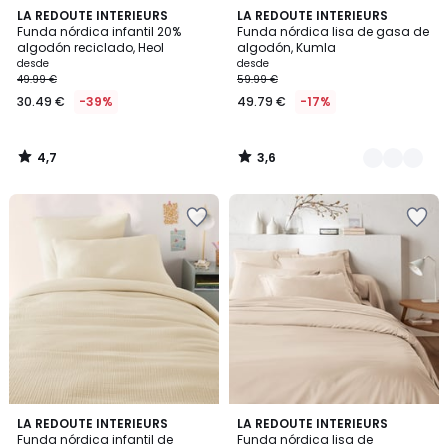
4,7
3,6
LA REDOUTE INTERIEURS
16
LA REDOUTE INTERIEURS
/ 5
/ 5
Funda nórdica infantil 20%
Funda nórdica lisa de gasa de
Colores
algodón reciclado, Heol
algodón, Kumla
desde
desde
49.99 €
59.99 €
30.49 €
-39%
49.79 €
-17%
4,7
3,6
/
/
5
5
4
10
LA REDOUTE INTERIEURS
16
LA REDOUTE INTERIEURS
/
Funda nórdica infantil de
Funda nórdica lisa de
Colores
Colores