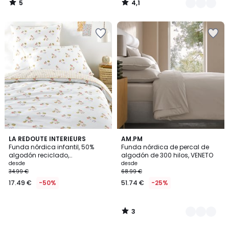
5
4,1
/
/
5
5
3
LA REDOUTE INTERIEURS
6
AM.PM
/
Funda nórdica infantil, 50%
Funda nórdica de percal de
Colores
5
algodón reciclado,
algodón de 300 hilos, VENETO
estampado de frutas, LILAS
desde
desde
34.99 €
68.99 €
17.49 €
-50%
51.74 €
-25%
3
/
5