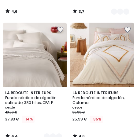
4,6
3,7
/
/
5
5
4,4
4,6
7
LA REDOUTE INTERIEURS
LA REDOUTE INTERIEURS
/ 5
/ 5
Funda nórdica de algodón
Funda nórdica de algodón,
Colores
satinado, 380 hilos, OPALE
Cotama
desde
desde
43.99 €
39.99 €
37.83 €
-14%
25.99 €
-35%
4,4
4,6