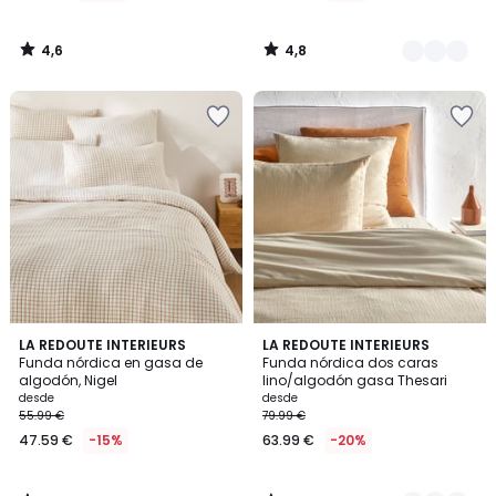
4,6
4,8
/
/
5
5
5
4,1
LA REDOUTE INTERIEURS
2
LA REDOUTE INTERIEURS
/
/ 5
Funda nórdica en gasa de
Funda nórdica dos caras
Colores
5
algodón, Nigel
lino/algodón gasa Thesari
desde
desde
55.99 €
79.99 €
47.59 €
-15%
63.99 €
-20%