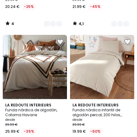
20.24 €
-25%
21.99 €
-45%
4
4,1
/
/
5
5
4,6
3,7
LA REDOUTE INTERIEURS
21
LA REDOUTE INTERIEURS
/ 5
/ 5
Funda nórdica de algodón,
Funda nórdica infantil de
Colores
Cotama Havane
algodón percal, 200 hilos,
Scénario
desde
desde
39.99 €
39.99 €
25.99 €
-35%
19.99 €
-50%