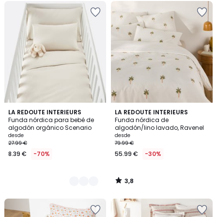
3,8
4
LA REDOUTE INTERIEURS
LA REDOUTE INTERIEURS
/ 5
Funda nórdica para bebé de
Funda nórdica de
Colores
algodón orgánico Scenario
algodón/lino lavado, Ravenel
desde
desde
27.99 €
79.99 €
8.39 €
-70%
55.99 €
-30%
3,8
/
5