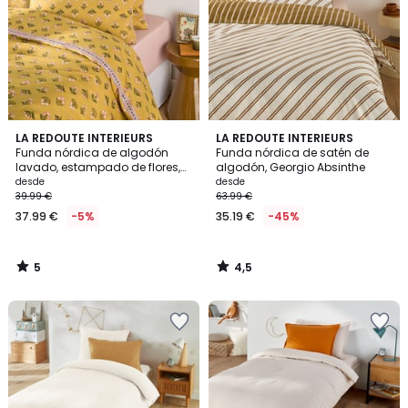
5
4,5
LA REDOUTE INTERIEURS
LA REDOUTE INTERIEURS
/
/ 5
Funda nórdica de algodón
Funda nórdica de satén de
5
lavado, estampado de flores,
algodón, Georgio Absinthe
VANDI OCRE
desde
desde
39.99 €
63.99 €
37.99 €
-5%
35.19 €
-45%
5
4,5
/
/
5
5