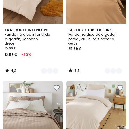
4,2
4,3
21
LA REDOUTE INTERIEURS
3
LA REDOUTE INTERIEURS
/ 5
/ 5
Funda nórdica infantil de
Funda nórdica de algodón
Colores
Colores
algodón, Scenario
percal, 200 hilos, Scenario
desde
desde
27.99 €
25.99 €
12.59 €
-60%
4,2
4,3
/
/
5
5