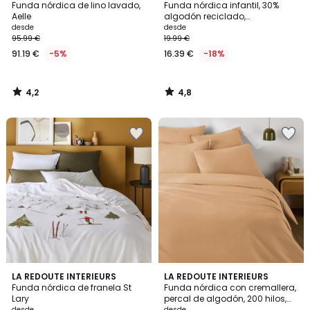
/ 5
/ 5
Funda nórdica de lino lavado,
Funda nórdica infantil, 30%
Aelle
algodón reciclado,
estampado de dinosaurios,
desde
desde
DINO
95.99 €
19.99 €
91.19 €
-5%
16.39 €
-18%
4,2
4,8
/
/
5
5
5
3
LA REDOUTE INTERIEURS
10
LA REDOUTE INTERIEURS
/
/
Funda nórdica de franela St
Funda nórdica con cremallera,
Colores
5
5
Lary
percal de algodón, 200 hilos,
Escenario
desde
desde