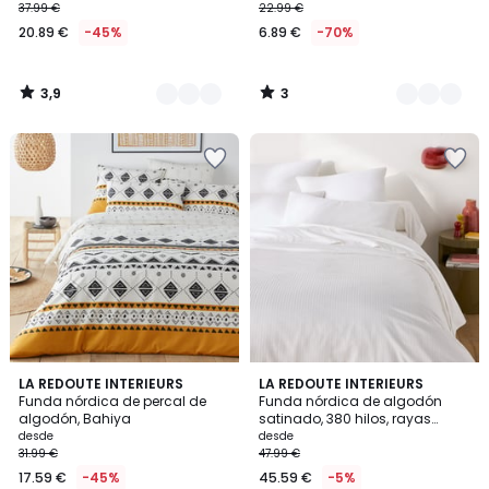
37.99 €
22.99 €
20.89 €
-45%
6.89 €
-70%
3,9
3
/
/
5
5
4,6
4,8
LA REDOUTE INTERIEURS
2
LA REDOUTE INTERIEURS
/ 5
/ 5
Funda nórdica de percal de
Funda nórdica de algodón
Colores
algodón, Bahiya
satinado, 380 hilos, rayas
OPALE
desde
desde
31.99 €
47.99 €
17.59 €
-45%
45.59 €
-5%