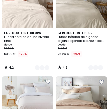
4,2
4,2
21
LA REDOUTE INTERIEURS
12
LA REDOUTE INTERIEURS
/ 5
/ 5
Funda nórdica de lino lavado,
Funda nórdica de algodón
Colores
Colores
Linot
orgánico percal liso 200 hilos,
Scenario
desde
desde
79.99 €
34.99 €
63.99 €
-20%
26.24 €
-25%
4,2
4,2
/
/
5
5