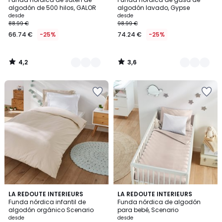
Colores
Colores
algodón de 500 hilos, GALOR
algodón lavado, Gypse
desde
desde
88.99 €
98.99 €
66.74 €
-25%
74.24 €
-25%
4,2
3,6
/
/
5
5
3,9
3
7
LA REDOUTE INTERIEURS
5
LA REDOUTE INTERIEURS
/ 5
/
Funda nórdica infantil de
Funda nórdica de algodón
Colores
Colores
5
algodón orgánico Scenario
para bebé, Scenario
desde
desde