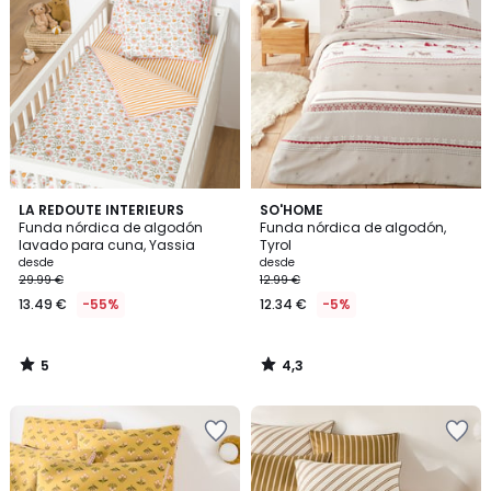
5
4,3
LA REDOUTE INTERIEURS
SO'HOME
/
/ 5
Funda nórdica de algodón
Funda nórdica de algodón,
5
lavado para cuna, Yassia
Tyrol
desde
desde
29.99 €
12.99 €
13.49 €
-55%
12.34 €
-5%
5
4,3
/
/
5
5