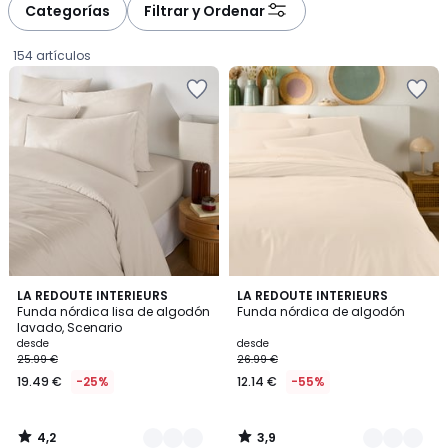
à
à
Categorías
Filtrar y Ordenar
gauche
droite
154 artículos
4,2
3,9
18
LA REDOUTE INTERIEURS
6
LA REDOUTE INTERIEURS
/ 5
/ 5
Funda nórdica lisa de algodón
Funda nórdica de algodón
Colores
Colores
lavado, Scenario
Precio
desde
desde
25.99 €
26.99 €
a
19.49 €
-25%
12.14 €
-55%
partir
de
19.49
4,2
3,9
€
/
/