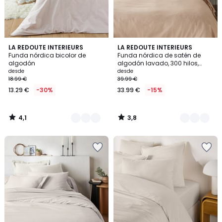
4,1
3,8
4
LA REDOUTE INTERIEURS
10
LA REDOUTE INTERIEURS
/ 5
/ 5
Funda nórdica bicolor de
Funda nórdica de satén de
Colores
Colores
algodón
algodón lavado, 300 hilos,
Victor uni
desde
desde
18.99 €
39.99 €
13.29 €
-30%
33.99 €
-15%
4,1
3,8
/
/
5
5