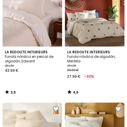
3,5
4,6
LA REDOUTE INTERIEURS
LA REDOUTE INTERIEURS
/ 5
/ 5
Funda nórdica en percal de
Funda nórdica de algodón,
algodón, Edward
Mentilla
desde
desde
43.99 €
39.99 €
27.99 €
-30%
3,5
4,6
/
/
5
5