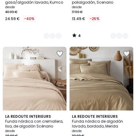
5
gasa/algodón lavado, Kumco
polialgodón, Scenario
desde
desde
40.99 €
17.99 €
24.59 €
-40%
13.49 €
-25%
4
/
5
4
4,1
22
LA REDOUTE INTERIEURS
3
LA REDOUTE INTERIEURS
/
/ 5
Funda nórdica con cremallera,
Funda nórdica de algodón
Colores
Colores
5
lisa, de algodón Scénario
lavado, bordado, Merida
desde
desde
26.99 €
39.99 €