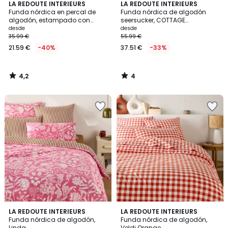
4,2
4
LA REDOUTE INTERIEURS
LA REDOUTE INTERIEURS
/ 5
/
Funda nórdica en percal de
Funda nórdica de algodón
5
algodón, estampado con
seersucker, COTTAGE
pájaros y flores, NORA
FRAMBOISE
desde
desde
35.99 €
55.99 €
21.59 €
-40%
37.51 €
-33%
4,2
4
/
/
5
5
4,6
4,9
LA REDOUTE INTERIEURS
LA REDOUTE INTERIEURS
/ 5
/ 5
Funda nórdica de algodón,
Funda nórdica de algodón,
Linda
Veldi Orange