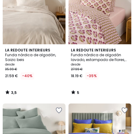
3,5
5
LA REDOUTE INTERIEURS
LA REDOUTE INTERIEURS
/ 5
/
Funda nórdica de algodón,
Funda nórdica de algodón
5
Soizic beis
lavado, estampado de flores,
ANTES
desde
desde
35.99 €
27.99 €
21.59 €
-40%
18.19 €
-35%
3,5
5
/
/
5
5