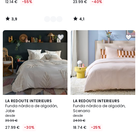
12.14 €
-55%
23.99 €
-40%
partir
de
12.14
3,9
4,1
€
/
/
5
5
en
lugar
de
26.99
€
55%
descuento
aplicado.
4,5
3,9
LA REDOUTE INTERIEURS
22
LA REDOUTE INTERIEURS
/ 5
/ 5
Funda nórdica de algodón,
Funda nórdica de algodón,
Colores
Jobe
Scenario
desde
desde
39.99 €
24.99 €
27.99 €
-30%
18.74 €
-25%