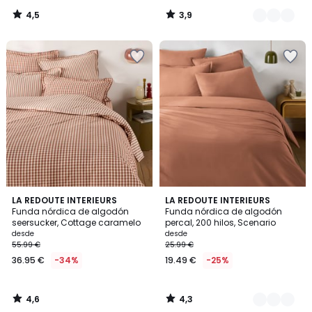
4,5
3,9
/
/
5
5
4,6
4,3
LA REDOUTE INTERIEURS
21
LA REDOUTE INTERIEURS
/ 5
/ 5
Funda nórdica de algodón
Funda nórdica de algodón
Colores
seersucker, Cottage caramelo
percal, 200 hilos, Scenario
desde
desde
55.99 €
25.99 €
36.95 €
-34%
19.49 €
-25%
4,6
4,3
/
/