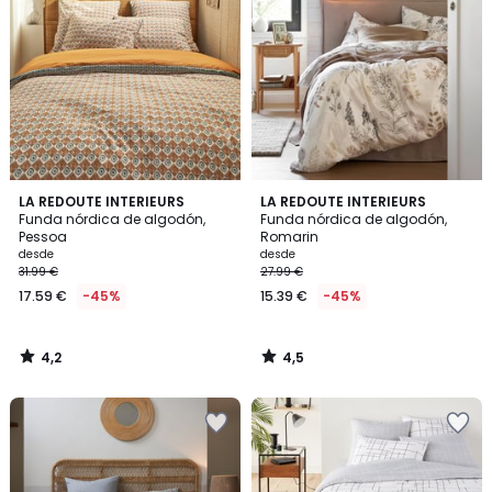
4,2
4,5
LA REDOUTE INTERIEURS
LA REDOUTE INTERIEURS
/ 5
/ 5
Funda nórdica de algodón,
Funda nórdica de algodón,
Pessoa
Romarin
desde
desde
31.99 €
27.99 €
17.59 €
-45%
15.39 €
-45%
4,2
4,5
/
/
5
5