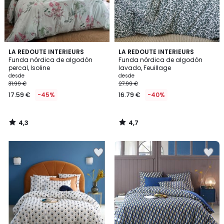
4,3
4,7
LA REDOUTE INTERIEURS
LA REDOUTE INTERIEURS
/ 5
/ 5
Funda nórdica de algodón
Funda nórdica de algodón
percal, Isoline
lavado, Feuillage
desde
desde
31.99 €
27.99 €
17.59 €
-45%
16.79 €
-40%
4,3
4,7
/
/
5
5