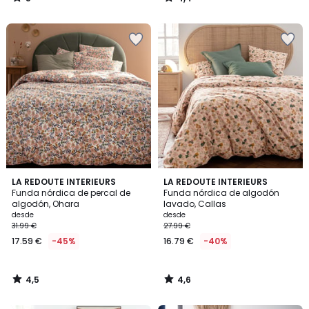
/
/
5
5
4,5
4,6
LA REDOUTE INTERIEURS
LA REDOUTE INTERIEURS
/ 5
/ 5
Funda nórdica de percal de
Funda nórdica de algodón
algodón, Ohara
lavado, Callas
desde
desde
31.99 €
27.99 €
17.59 €
-45%
16.79 €
-40%
4,5
4,6
/
/
5
5