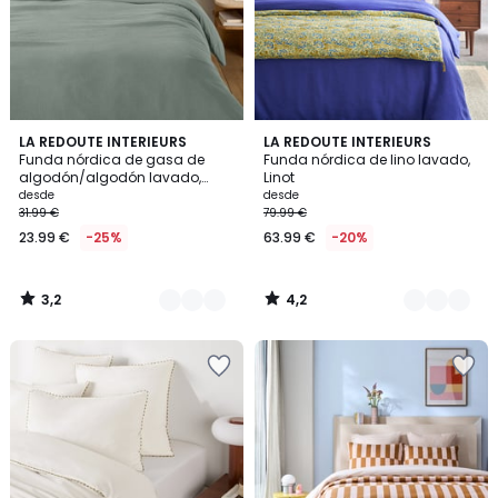
3,2
4,2
10
LA REDOUTE INTERIEURS
21
LA REDOUTE INTERIEURS
/ 5
/ 5
Funda nórdica de gasa de
Funda nórdica de lino lavado,
Colores
Colores
algodón/algodón lavado,
Linot
KUMCO
desde
desde
31.99 €
79.99 €
23.99 €
-25%
63.99 €
-20%
3,2
4,2
/
/
5
5