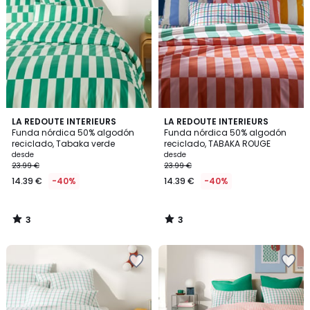
3
3
LA REDOUTE INTERIEURS
LA REDOUTE INTERIEURS
/
/
Funda nórdica 50% algodón
Funda nórdica 50% algodón
5
5
reciclado, Tabaka verde
reciclado, TABAKA ROUGE
desde
desde
23.99 €
23.99 €
14.39 €
-40%
14.39 €
-40%
3
3
/
/
5
5