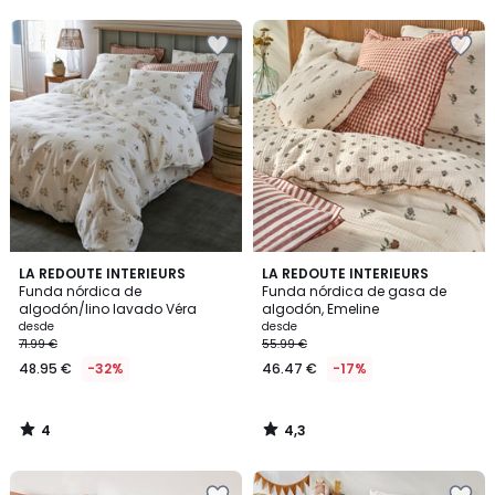
5
5
4
4,3
LA REDOUTE INTERIEURS
LA REDOUTE INTERIEURS
/
/ 5
Funda nórdica de
Funda nórdica de gasa de
5
algodón/lino lavado Véra
algodón, Emeline
desde
desde
71.99 €
55.99 €
48.95 €
-32%
46.47 €
-17%
4
4,3
/
/
5
5