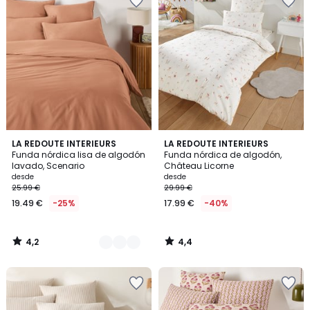
4,2
4,4
20
LA REDOUTE INTERIEURS
LA REDOUTE INTERIEURS
/ 5
/ 5
Funda nórdica lisa de algodón
Funda nórdica de algodón,
Colores
lavado, Scenario
Château Licorne
desde
desde
25.99 €
29.99 €
19.49 €
-25%
17.99 €
-40%
4,2
4,4
/
/
5
5