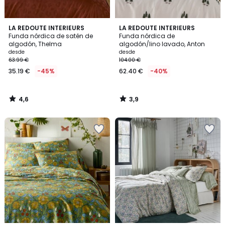
4,6
3,9
LA REDOUTE INTERIEURS
LA REDOUTE INTERIEURS
/ 5
/ 5
Funda nórdica de satén de
Funda nórdica de
algodón, Thelma
algodón/lino lavado, Anton
desde
desde
63.99 €
104.00 €
35.19 €
-45%
62.40 €
-40%
4,6
3,9
/
/
5
5