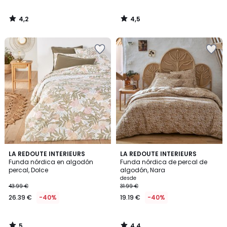
4,2
4,5
/
/
5
5
5
4,4
LA REDOUTE INTERIEURS
LA REDOUTE INTERIEURS
/
/ 5
Funda nórdica en algodón
Funda nórdica de percal de
5
percal, Dolce
algodón, Nara
desde
43.99 €
31.99 €
26.39 €
-40%
19.19 €
-40%
5
4,4