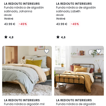
4,8
4,6
LA REDOUTE INTERIEURS
LA REDOUTE INTERIEURS
/ 5
/ 5
Funda nórdica de algodón
Funda nórdica de algodón
satinado, Johanna
satinado, Lizbeth
desde
desde
79.99 €
79.99 €
43.99 €
-45%
43.99 €
-45%
4,8
4,6
/
/
5
5
4,1
4,6
LA REDOUTE INTERIEURS
LA REDOUTE INTERIEURS
/ 5
/ 5
Funda nórdica algodón mil
Funda nórdica de algodón