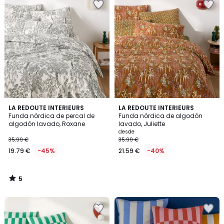
5
LA REDOUTE INTERIEURS
LA REDOUTE INTERIEURS
/
Funda nórdica de percal de
Funda nórdica de algodón
5
algodón lavado, Roxane
lavado, Juliette
desde
35.99 €
35.99 €
19.79 €
-45%
21.59 €
-40%
5
/
5