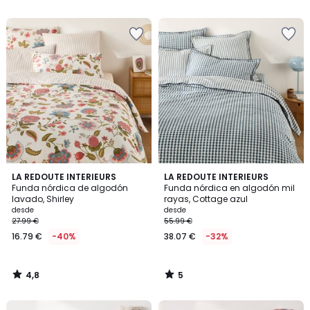
5
5
4,8
5
LA REDOUTE INTERIEURS
LA REDOUTE INTERIEURS
/ 5
/
Funda nórdica de algodón
Funda nórdica en algodón mil
5
lavado, Shirley
rayas, Cottage azul
desde
desde
27.99 €
55.99 €
16.79 €
-40%
38.07 €
-32%
4,8
5
/
/
5
5