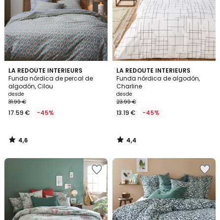
4,6
4,4
LA REDOUTE INTERIEURS
LA REDOUTE INTERIEURS
/ 5
/ 5
Funda nórdica de percal de
Funda nórdica de algodón,
algodón, Cilou
Charline
desde
desde
31.99 €
23.99 €
17.59 €
-45%
13.19 €
-45%
4,6
4,4
/
/
5
5