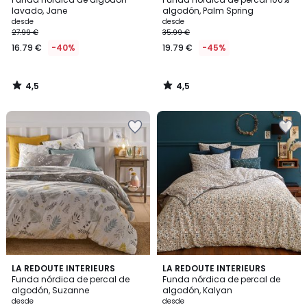
lavado, Jane
algodón, Palm Spring
desde
desde
27.99 €
35.99 €
16.79 €
-40%
19.79 €
-45%
4,5
4,5
/
/
5
5
4,6
4,8
LA REDOUTE INTERIEURS
LA REDOUTE INTERIEURS
/ 5
/ 5
Funda nórdica de percal de
Funda nórdica de percal de
algodón, Suzanne
algodón, Kalyan
desde
desde