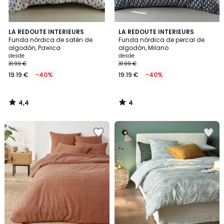
4,4
4
LA REDOUTE INTERIEURS
LA REDOUTE INTERIEURS
/ 5
/
Funda nórdica de satén de
Funda nórdica de percal de
5
algodón, Pawica
algodón, Milano
desde
desde
31.99 €
31.99 €
19.19 €
-40%
19.19 €
-40%
4,4
4
/
/
5
5