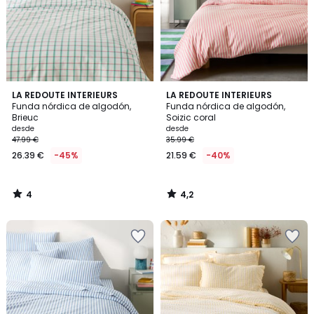
4
4,2
LA REDOUTE INTERIEURS
LA REDOUTE INTERIEURS
/
/ 5
Funda nórdica de algodón,
Funda nórdica de algodón,
5
Brieuc
Soizic coral
desde
desde
47.99 €
35.99 €
26.39 €
-45%
21.59 €
-40%
4
4,2
/
/
5
5