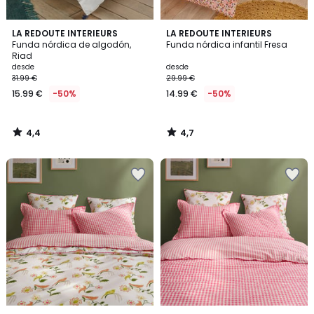
4,4
4,7
LA REDOUTE INTERIEURS
LA REDOUTE INTERIEURS
/ 5
/ 5
Funda nórdica de algodón,
Funda nórdica infantil Fresa
Riad
desde
desde
31.99 €
29.99 €
15.99 €
-50%
14.99 €
-50%
4,4
4,7
/
/
5
5