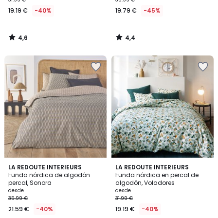
19.19 €
-40%
19.79 €
-45%
4,6
4,4
/
/
5
5
4,2
4,5
LA REDOUTE INTERIEURS
LA REDOUTE INTERIEURS
/ 5
/ 5
Funda nórdica de algodón
Funda nórdica en percal de
percal, Sonora
algodón, Voladores
desde
desde
35.99 €
31.99 €
21.59 €
-40%
19.19 €
-40%