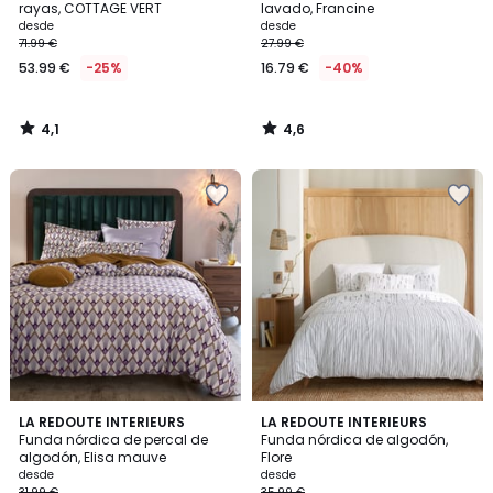
rayas, COTTAGE VERT
lavado, Francine
desde
desde
71.99 €
27.99 €
53.99 €
-25%
16.79 €
-40%
4,1
4,6
/
/
5
5
4,6
4,4
LA REDOUTE INTERIEURS
LA REDOUTE INTERIEURS
/ 5
/ 5
Funda nórdica de percal de
Funda nórdica de algodón,
algodón, Elisa mauve
Flore
desde
desde
31.99 €
35.99 €