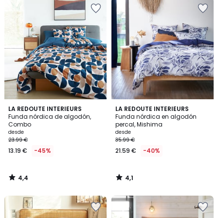
4,4
4,1
LA REDOUTE INTERIEURS
LA REDOUTE INTERIEURS
/ 5
/ 5
Funda nórdica de algodón,
Funda nórdica en algodón
Combo
percal, Mishima
desde
desde
23.99 €
35.99 €
13.19 €
-45%
21.59 €
-40%
4,4
4,1
/
/
5
5