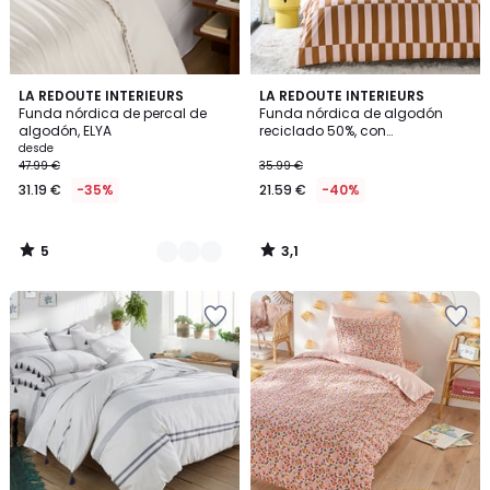
5
3,1
3
LA REDOUTE INTERIEURS
LA REDOUTE INTERIEURS
/
/
Funda nórdica de percal de
Funda nórdica de algodón
Colores
5
5
algodón, ELYA
reciclado 50%, con
estampado, TABAKA CARAMEL
desde
47.99 €
35.99 €
31.19 €
-35%
21.59 €
-40%
5
3,1
/
/
5
5