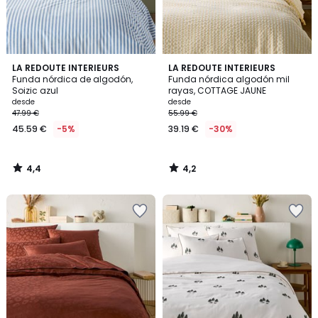
4,4
4,2
LA REDOUTE INTERIEURS
LA REDOUTE INTERIEURS
/ 5
/ 5
Funda nórdica de algodón,
Funda nórdica algodón mil
Soizic azul
rayas, COTTAGE JAUNE
desde
desde
47.99 €
55.99 €
45.59 €
-5%
39.19 €
-30%
4,4
4,2
/
/
5
5