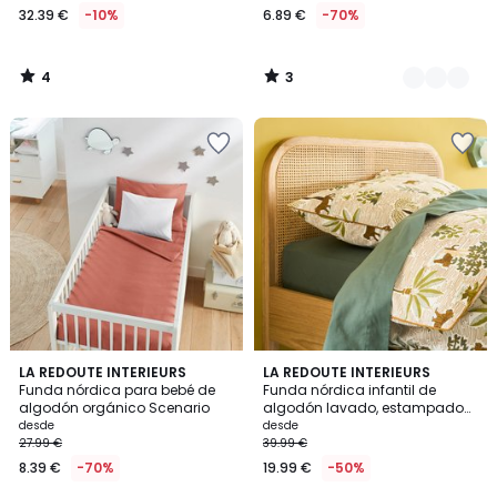
32.39 €
-10%
6.89 €
-70%
4
3
/
/
5
5
4
LA REDOUTE INTERIEURS
LA REDOUTE INTERIEURS
Funda nórdica para bebé de
Funda nórdica infantil de
Colores
algodón orgánico Scenario
algodón lavado, estampado
de jungla, WILA
desde
desde
27.99 €
39.99 €
8.39 €
-70%
19.99 €
-50%