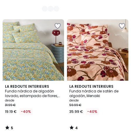
5
4
LA REDOUTE INTERIEURS
LA REDOUTE INTERIEURS
/
/
Funda nórdica de algodón
Funda nórdica de satén de
5
5
lavado, estampado de flores,
algodón, Menaiki
HANOI
desde
desde
31.99 €
59.99 €
19.19 €
-40%
35.99 €
-40%
5
4
/
/