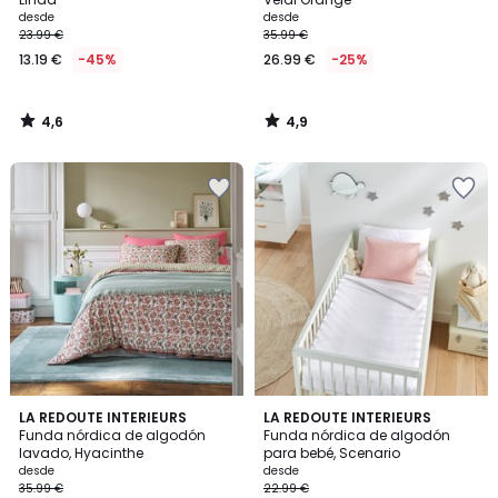
desde
desde
23.99 €
35.99 €
13.19 €
-45%
26.99 €
-25%
4,6
4,9
/
/
5
5
4
3
LA REDOUTE INTERIEURS
6
LA REDOUTE INTERIEURS
/
/
Funda nórdica de algodón
Funda nórdica de algodón
Colores
5
5
lavado, Hyacinthe
para bebé, Scenario
desde
desde
35.99 €
22.99 €