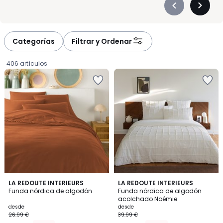
Précédent
Suivan
-
-
défiler
défiler
à
à
Categorías
Filtrar y Ordenar
gauche
droite
406 artículos
3,9
4,1
6
LA REDOUTE INTERIEURS
LA REDOUTE INTERIEURS
/ 5
/ 5
Funda nórdica de algodón
Funda nórdica de algodón
Colores
acolchado Noémie
Precio
desde
desde
26.99 €
39.99 €
a