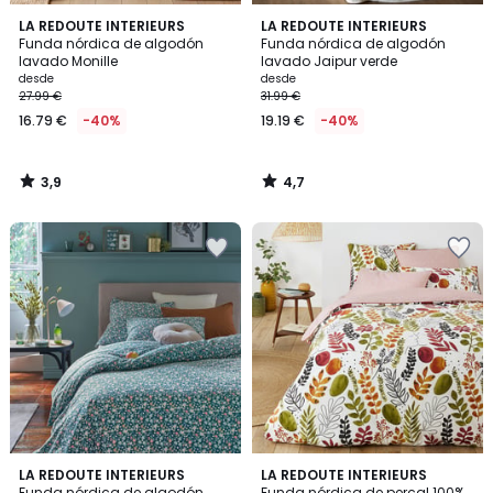
3,9
4,7
LA REDOUTE INTERIEURS
LA REDOUTE INTERIEURS
/ 5
/ 5
Funda nórdica de algodón
Funda nórdica de algodón
lavado Monille
lavado Jaipur verde
desde
desde
27.99 €
31.99 €
16.79 €
-40%
19.19 €
-40%
3,9
4,7
/
/
5
5
4,5
4,5
LA REDOUTE INTERIEURS
LA REDOUTE INTERIEURS
/ 5
/ 5
Funda nórdica de algodón
Funda nórdica de percal 100%