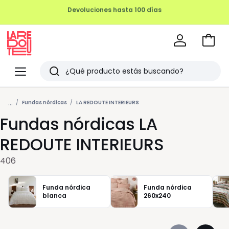
REMATE FINAL HASTA -70%
Ir
a
La
la
Redoute
Menu
Buscar
cesta
Últimos
...
artículos
Fundas nórdicas
LA REDOUTE INTERIEURS
Fundas nórdicas LA
vistos
REDOUTE INTERIEURS
406
Funda nórdica
Funda nórdica
blanca
260x240