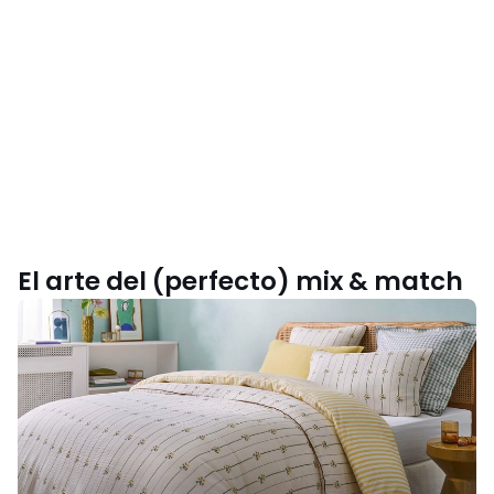
El arte del (perfecto) mix & match
Inspírate
con
nuestra
colección