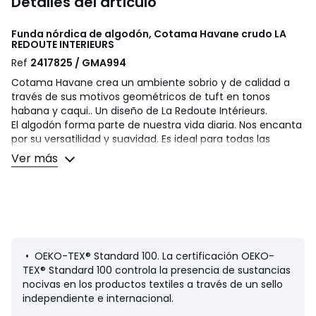
Detalles del artículo
Funda nórdica de algodón, Cotama Havane crudo
LA
REDOUTE INTERIEURS
Ref
2417825 / GMA994
Cotama Havane crea un ambiente sobrio y de calidad a
través de sus motivos geométricos de tuft en tonos
habana y caqui.. Un diseño de La Redoute Intérieurs.
El algodón forma parte de nuestra vida diaria. Nos encanta
por su versatilidad y suavidad. Es ideal para todas las
camas, de los peques a los adultos de la familia!
Ver más
Descripción
• 100 % algodón
• 144 hilos
• Anverso tuft geométrico, reverso liso
• Bajos rectos abotonados
• OEKO-TEX® Standard 100. La certificación OEKO-
TEX® Standard 100 controla la presencia de sustancias
Cuidados
nocivas en los productos textiles a través de un sello
• Temperatura de lavado 60°
independiente e internacional.
• Al lavar la ropa a 40º en lugar de 60º, se reduce el