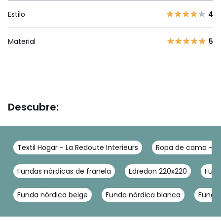
Estilo
4
Material
5
Descubre:
Textil Hogar - La Redoute Interieurs
Ropa de cama - La
Fundas nórdicas de franela
Edredon 220x220
Fund
Funda nórdica beige
Funda nórdica blanca
Funda 