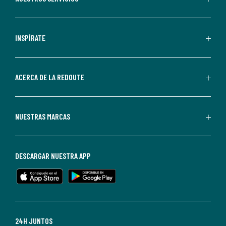
comunicaciones
comerciales
personalizadas
INSPÍRATE
por
parte
de
ACERCA DE LA REDOUTE
La
Redoute.
Puedes
NUESTRAS MARCAS
darte
de
baja
DESCARGAR NUESTRA APP
en
cualquier
momento.
Para
más
24H JUNTOS