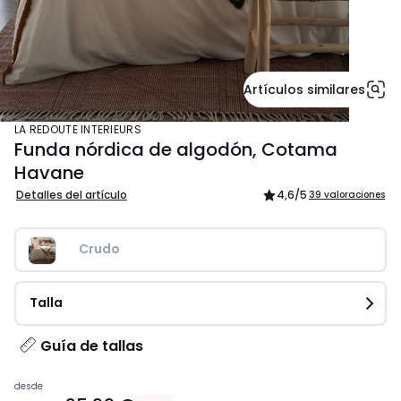
Artículos similares
LA REDOUTE INTERIEURS
Funda nórdica de algodón, Cotama
Havane
Detalles del artículo
4,6
/5
39 valoraciones
Crudo
Talla
Guía de tallas
Precio
desde