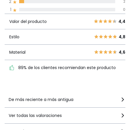
2
2
Compromiso La Redoute
1
0
Valor del
5
30
4,4
producto
Valor del producto
4,4
4
5
3
2
Estilo
4,8
Estilo
4,8
2
2
1
0
Material
4,6
Material
4,6
89% de los clientes
89% de los clientes recomiendan este producto
recomiendan este producto
Ver más detalles
De más reciente a más antigua
Ver todas las valoraciones