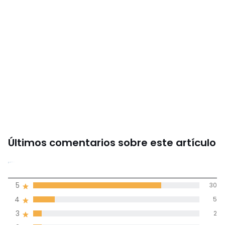
Últimos comentarios sobre este artículo
4,6
5
30
(39)
de promedio
4
5
3
2
Reseñas 100% certificadas,