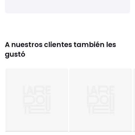
consumo de energía
Dimensiones
• 140 x 200 cm: 1 persona
• 200 x 200 cm: 1-2 personas
• 240 x 220 cm: 2 personas
• 260 x 240 cm: 2 personas
A nuestros clientes también les
gustó
Información sobre origen y proceso de fabricación
• Origen de fabricación (tejido, teñido, sastrería):
Bangladesh
Colores
Crudo
Tallas
Cama 90cm (140x200cm), Cama 105cm
(200x200cm), Cama 150cm (240x220cm), Cama 180cm
(260x240cm)