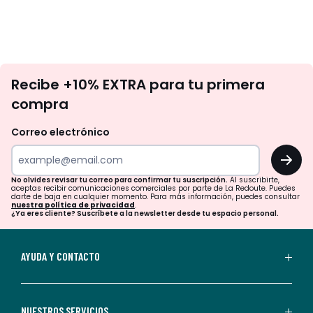
No
Recibe +10% EXTRA para tu primera
te
compra
olvides
revisar
Correo electrónico
tu
OK
correo
para
No olvides revisar tu correo para confirmar tu suscripción.
Al suscribirte,
aceptas recibir comunicaciones comerciales por parte de La Redoute. Puedes
confirmar
darte de baja en cualquier momento. Para más información, puedes consultar
nuestra política de privacidad
.
tu
¿Ya eres cliente? Suscríbete a la newsletter desde tu espacio personal.
suscripción.
Al
AYUDA Y CONTACTO
suscribirte,
aceptas
recibir
NUESTROS SERVICIOS