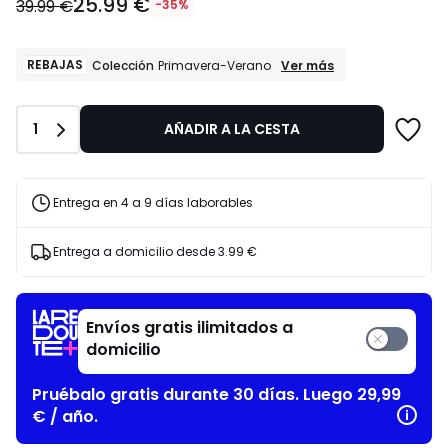
25.99 €
a
39.99 €
-35%
partir
de
25.99
REBAJAS
REBAJAS
Ver más
Colección
Primavera-Verano
Colección
€
Primavera-
en
Verano
lugar
Cantidad
1
AÑADIR A LA CESTA
de
39.99
€
Entrega en 4 a 9 días laborables
35%
descuento
aplicado.
Entrega a domicilio desde
3.99 €
Envíos gratis ilimitados a
domicilio
Pruébalo gratis durante 30 días. Luego 29,99
€ / año.