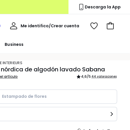
Descarga la App
Mi
Me identifico/Crear cuenta
i
Ver
Ir
cuenta
spacio
mis
a
a
favoritos
la
Business
edoute
cesta
E INTERIEURS
 nórdica de algodón lavado Sabana
el artículo
4,6
/5
44 valoraciones
Estampado de flores