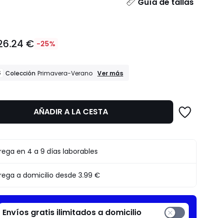
dad
Guía de tallas
26.24 €
-25%
REBAJAS
S
Ver más
Colección
Primavera-Verano
Colección
Primavera-
Verano
AÑADIR A LA CESTA
to
rega en 4 a 9 días laborables
rega a domicilio desde
3.99 €
Envíos gratis ilimitados a domicilio