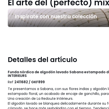
El arte del (perfecto) m
Inspírate
Inspírate con nuestra colección
con
nuestra
colección
Detalles del artículo
Funda nórdica de algodón lavado Sabana estampado de
INTERIEURS
Ref
2411682 / GKF899
Te presentamos a Sabana, con sus flores indias y algodón 
estampado floral, un acabado de encaje de ganchillo, para 
Una creación de La Redoute Intérieurs.
El algodón lavado se blanquea delicadamente durante su fab
cómodo, se hace más resbaladizo con el tiempo. Tendenci