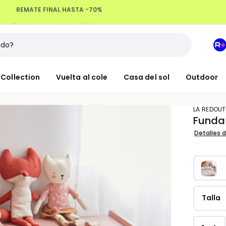
Devoluciones hasta 100 días
M
e
L
Collection
Vuelta al cole
Casa del sol
Outdoor
R
+
LA REDOUT
Funda
Detalles d
Talla