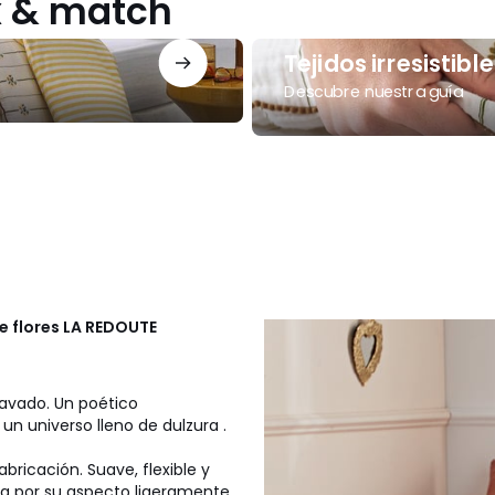
ix & match
Tejidos
Tejidos irresistible
irresistibles
Descubre nuestra guía
 flores
LA REDOUTE
lavado. Un poético
un universo lleno de dulzura .
ricación. Suave, flexible y
a por su aspecto ligeramente