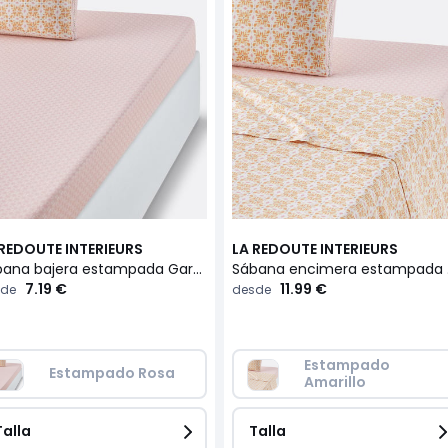
 REDOUTE INTERIEURS
LA REDOUTE INTERIEURS
Sábana bajera estampada Gardenia
Sában
7.19 €
11.99 €
de
desde
Estampado 
Estampado Rosa
Amarillo
Talla
Talla