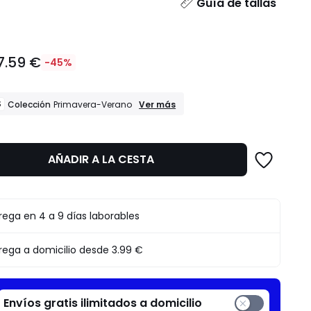
dad
Guía de tallas
7.59 €
-45%
REBAJAS
S
Ver más
Colección
Primavera-Verano
Colección
Primavera-
Verano
AÑADIR A LA CESTA
to
rega en 4 a 9 días laborables
rega a domicilio desde
3.99 €
Envíos gratis ilimitados a domicilio