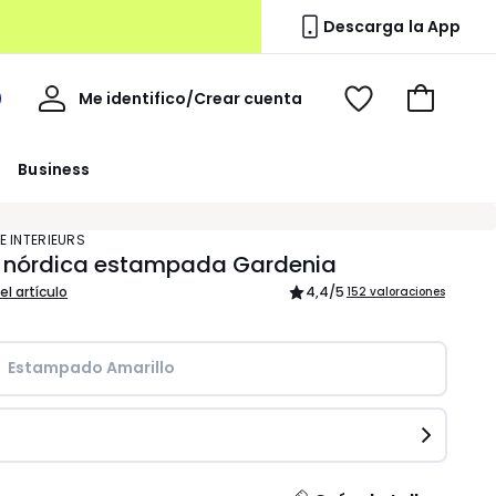
Descarga la App
Mi
Me identifico/Crear cuenta
i
Ver
Ir
cuenta
spacio
mis
a
a
favoritos
la
Business
edoute
cesta
E INTERIEURS
 nórdica estampada Gardenia
el artículo
4,4
/5
152 valoraciones
Estampado Amarillo