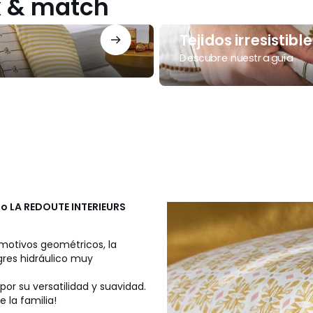
ix & match
Tejidos
Tejidos irresistible
irresistibles
Descubre nuestra guía
lo
LA REDOUTE INTERIEURS
 motivos geométricos, la
res hidráulico muy
por su versatilidad y suavidad.
 la familia!