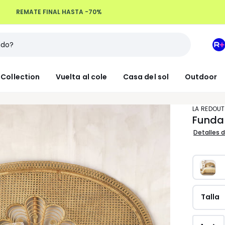
Devoluciones hasta 100 días
M
e
L
Collection
Vuelta al cole
Casa del sol
Outdoor
R
+
LA REDOUT
Funda
Detalles d
Talla