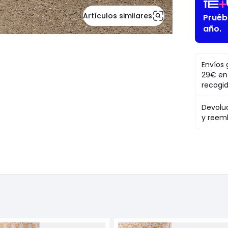
Artículos similares
Pruéb
año.
Envíos 
29€ en
recogi
Devolu
y reem