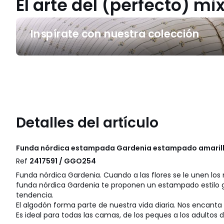
El arte del (perfecto) m
Inspírate
Inspírate con nuestra colección
con
nuestra
colección
Detalles del artículo
Funda nórdica estampada Gardenia estampado amaril
Ref
2417591 / GGO254
Funda nórdica Gardenia. Cuando a las flores se le unen los
funda nórdica Gardenia te proponen un estampado estilo g
tendencia.
El algodón forma parte de nuestra vida diaria. Nos encanta 
Es ideal para todas las camas, de los peques a los adultos de